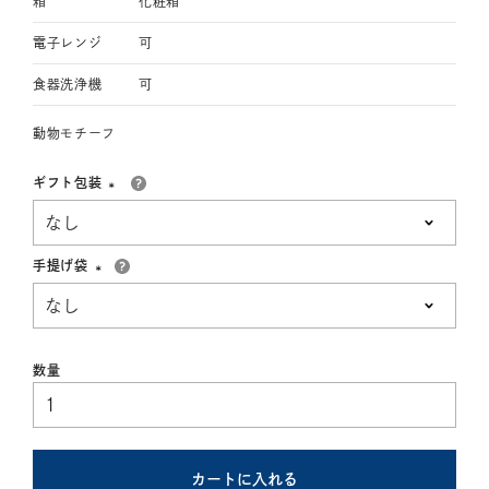
箱
化粧箱
電子レンジ
可
食器洗浄機
可
動物モチーフ
ギフト包装
(必
須)
手提げ袋
(必
須)
カートに入れる