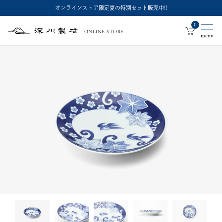
オンラインストア限定夏の特別セット販売中!!
0
ONLINE STORE
深
川
製
磁