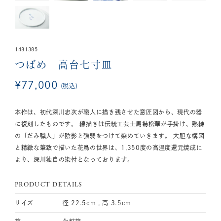
1481385
つばめ 高台七寸皿
¥
77,000
税込
本作は、初代深川忠次が職人に描き残させた意匠図から、現代の器
に復刻したものです。 線描きは伝統工芸士馬場松華が手掛け、熟練
の「だみ職人」が陰影と強弱をつけて染めていきます。 大胆な構図
と精緻な筆致で描いた花鳥の世界は、1,350度の高温度還元焼成に
より、深川独自の染付となっております。
PRODUCT DETAILS
サイズ
径 22.5cm , 高 3.5cm