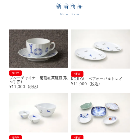
新着商品
New Item
NEW
NEW
ブルーチャイナ 菊割紅茶碗皿(取
KOJIKA ペアオーバルトレイ
っ手赤)
¥
11,000
（税込）
¥
11,000
（税込）
NEW
NEW