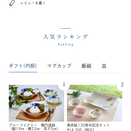
レビューを書く
人気ランキング
Ranking
ギフト(内祝)
マグカップ
飯碗
皿
1
2
ブルーワイナリー 楕円盛鉢
寿赤絵130周年記念セット
（縦19㎝・横23㎝・高さ5㎝）
¥
14,300
（税込）