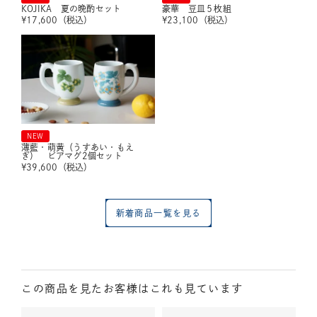
KOJIKA 夏の晩酌セット
豪華 豆皿５枚組
¥
17,600
（税込）
¥
23,100
（税込）
NEW
薄藍・萌黄（うすあい・もえ
ぎ） ビアマグ2個セット
¥
39,600
（税込）
新着商品一覧を見る
この商品を見たお客様はこれも見ています