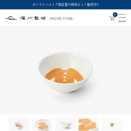
オンラインストア限定夏の特別セット販売中!!
0
ONLINE STORE
深
川
製
磁