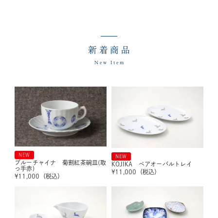
新着商品
New Item
NEW
NEW
ブルーチャイナ 菊割紅茶碗皿(取
KOJIKA ペアオーバルトレイ
っ手赤)
¥
11,000
（税込）
¥
11,000
（税込）