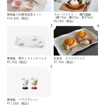
寿赤絵130周年記念セット
ブルーワイナリー 楕円盛鉢
（縦19㎝・横23㎝・高さ5㎝）
¥
14,300
（税込）
¥
5,500
（税込）
3
4
寿赤絵 角サンドイッチトレイ
白百合 スクエアトレイ
¥
7,700
（税込）
¥
7,700
（税込）
5
寿赤絵 ペアゴブレット
¥
11,000
（税込）