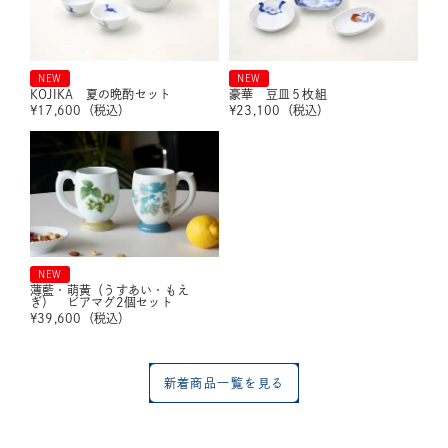
NEW
NEW
KOJIKA 夏の晩酌セット
豪華 豆皿５枚組
¥
17,600
（税込）
¥
23,100
（税込）
NEW
薄藍・萌黄（うすあい・もえ
ぎ） ビアマグ2個セット
¥
39,600
（税込）
新着商品一覧を見る