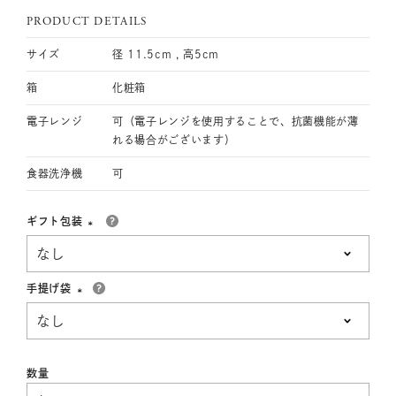
PRODUCT DETAILS
サイズ
径 11.5cm , 高5cm
箱
化粧箱
電子レンジ
可（電子レンジを使用することで、抗菌機能が薄
れる場合がございます）
食器洗浄機
可
ギフト包装
(必
須)
手提げ袋
(必
須)