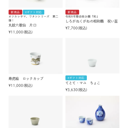
新商品
eギフト対応
新商品
オツカレサマ、ワタシシリーズ 第二
令和6年歌会始お題『和』
弾！
しろがねくがねの相和鶴 祝い盃
丸紋六歌仙 片口
¥
7,700
税込
¥
11,000
税込
eギフト対応
寿虎絵 ロックカップ
てとて・マユ ちょこ
¥
11,000
税込
¥
3,630
税込