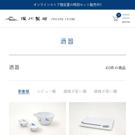
オンラインストア限定夏の特別セット販売中!!
0
ONLINE STORE
深
川
製
磁
酒器
酒器
40
件の商品
新着順
レビュー順
価格が安い順
価格が高い順