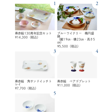
1
2
寿赤絵130周年記念セット
ブルーワイナリー 楕円盛
鉢
¥
14,300
（税込）
（縦19㎝・横23㎝・高さ5
㎝）
¥
5,500
（税込）
3
4
寿赤絵 角サンドイッチト
寿赤絵 ペアゴブレット
レイ
¥
11,000
（税込）
¥
7,700
（税込）
5