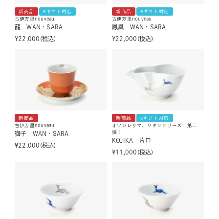
新商品
eギフト対応
新商品
eギフト対応
古伊万里nouveau
古伊万里nouveau
龍 WAN・SARA
鳳凰 WAN・SARA
¥
22,000
税込
¥
22,000
税込
新商品
新商品
eギフト対応
古伊万里nouveau
オツカレサマ、ワタシシリーズ 第二
弾！
獅子 WAN・SARA
KOJIKA 片口
¥
22,000
税込
¥
11,000
税込