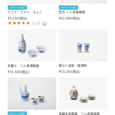
eギフト対応
eギフト対応
てとて・ヒスイ ちょこ
牡丹 二人具酒器揃
¥
3,630
税込
¥
22,000
税込
5.00
（
2
）
富士に金彩 組酒杯
赤富士 二人具酒器揃
¥
13,200
税込
¥
16,500
税込
染錦金彩鳳凰 二人具酒器揃
eギフト対応