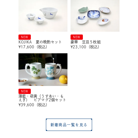
NEW
NEW
KOJIKA 夏の晩酌セット
豪華 豆皿５枚組
¥
17,600
（税込）
¥
23,100
（税込）
NEW
薄藍・萌黄（うすあい・も
えぎ） ビアマグ2個セット
¥
39,600
（税込）
新着商品一覧を見る