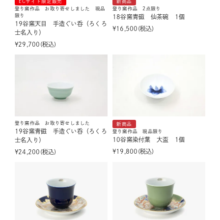
ECサイト限定販売
新商品
登り窯作品 お取り寄せしました 現品
登り窯作品 2点限り
限り
18谷窯青磁 仙茶碗 1個
19谷窯天目 手造ぐい呑（ろくろ
¥
16,500
税込
士名入り）
¥
29,700
税込
登り窯作品 お取り寄せしました
新商品
19谷窯青磁 手造ぐい呑（ろくろ
登り窯作品 現品限り
10谷窯染付葉 大盃 1個
士名入り）
¥
19,800
税込
¥
24,200
税込