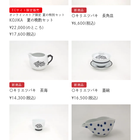
ECサイト限定販売
新商品
オンラインストア限定 夏の特別セット
〇キリエツバキ 長角皿
KOJIKA 夏の晩酌セット
¥
6,600
税込
¥
22,000
のところ
¥
17,600
税込
新商品
新商品
〇キリエツバキ 茶海
〇キリエツバキ 蓋碗
¥
14,300
税込
¥
16,500
税込