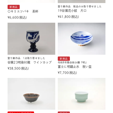
登り窯作品 現品のみ取り寄せました
新商品
19谷窯花小紋 片口
〇キリエツバキ 茶杯
¥
41,800
税込
¥
6,600
税込
登り窯作品 1点取り寄せました
新商品
谷窯23明染付龍 ワインカップ
令和8年歌会始お題『明』
富士に明鏡止水 祝い盃
¥
38,500
税込
¥
7,700
税込