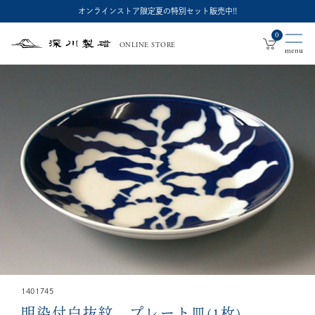
オンラインストア限定夏の特別セット販売中!!
0
ONLINE STORE
深
川
製
磁
1401745
明染付白抜紋 プレート皿(1枚)