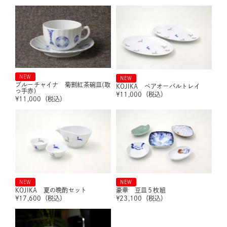
NEW
NEW
ブルーチャイナ 菊割紅茶碗皿(取
KOJIKA ペアオーバルトレイ
っ手赤)
¥
11,000
（税込）
¥
11,000
（税込）
NEW
NEW
KOJIKA 夏の晩酌セット
豪華 豆皿５枚組
¥
17,600
（税込）
¥
23,100
（税込）