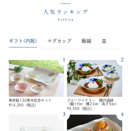
人気ランキング
Ranking
ギフト(内祝)
マグカップ
飯碗
皿
1
2
寿赤絵130周年記念セット
ブルーワイナリー 楕円盛鉢
（縦19㎝・横23㎝・高さ5㎝）
¥
14,300
（税込）
¥
5,500
（税込）
3
4