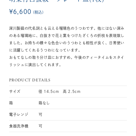
¥
6,600
税込
深川製磁の代名詞とも云える瑠璃色のうつわです。他にはない深み
のある瑠璃地に、白抜きで花と葉をつけたざくろの折枝を表現致し
ました。お持ちの様々な色合いのうつわとも相性が良く、日常使い
に活躍してくれるうつわになっています。
おもてなしの取り分け皿におすすめ。午後のティータイムをスタイ
リッシュに演出してくれます。
PRODUCT DETAILS
サイズ
径 14.5cm 高 2.5cm
箱
箱なし
電子レンジ
可
食器洗浄機
可