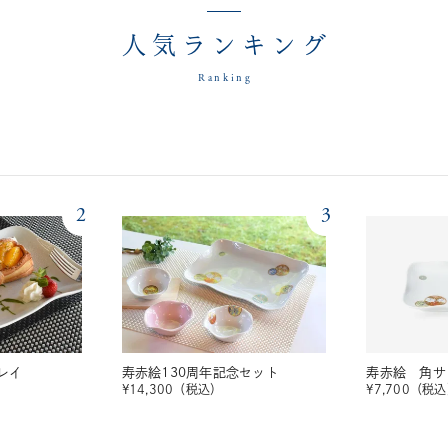
人気ランキング
Ranking
2
3
レイ
寿赤絵130周年記念セット
寿赤絵 角サ
¥
14,300
（税込）
¥
7,700
（税込