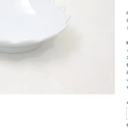
湯呑
飯碗
鉢
食卓小物
青磁
シンプル
花モチーフ
花器／インテリア
ボンボニエ