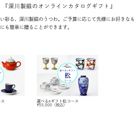
。
『深川製磁のオンラインカタログギフト』
い彩る、深川製磁のうつわ。ご予算に応じて先様にお好きなも
にも簡単に贈ることができます。
ース
選べるeギフト
松コース
¥
55,000
（税込）