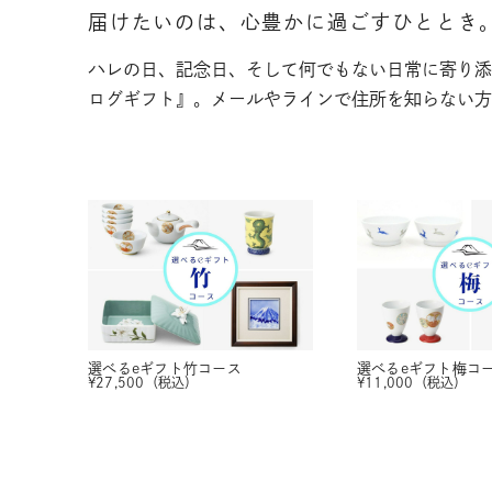
届けたいのは、心豊かに過ごすひととき
ハレの日、記念日、そして何でもない日常に寄り添
ログギフト』。メールやラインで住所を知らない方
選べるeギフト
竹コース
選べるeギフト
梅コ
¥
27,500
（税込）
¥
11,000
（税込）