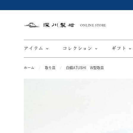
ONLINE STORE
深
川
製
磁
アイテム
コレクション
ギフト
ホーム
取り皿
白磁ATUSHI W型取皿
限定商品
てと
皿
カップ ＆ ソーサー
ワインカップ
TEWAZ