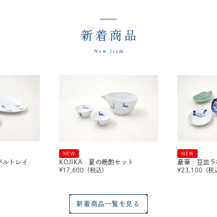
新着商品
New Item
NEW
NEW
ーバルトレイ
KOJIKA 夏の晩酌セット
豪華 豆皿５
¥
17,600
（税込）
¥
23,100
（税
新着商品一覧を見る