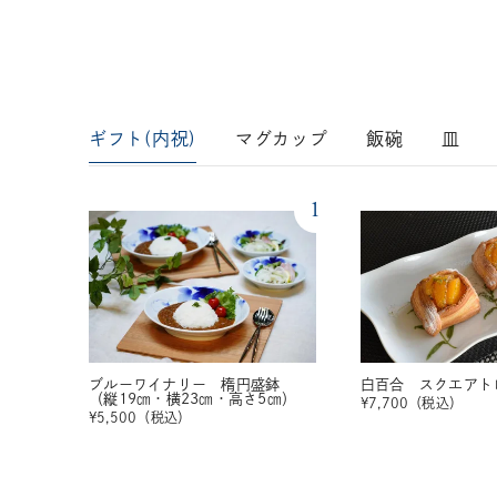
ギフト(内祝)
マグカップ
飯碗
皿
1
ブルーワイナリー 楕円盛鉢
白百合 スクエアト
（縦19㎝・横23㎝・高さ5㎝）
¥
7,700
（税込）
¥
5,500
（税込）