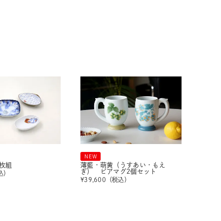
NEW
枚組
薄藍・萌黄（うすあい・もえ
ぎ） ビアマグ2個セット
込）
¥
39,600
（税込）