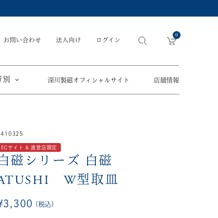
0
お問い合わせ
法人向け
ログイン
帯別
深川製磁オフィシャルサイト
店舗情報
引出物
手元供養
〜
3410325
節目の御祝
ペット骨壺
オツカレサマ、
ECサイト & 直営店限定
5,500円
以内
(税込)
ワタシ
白磁シリーズ
白磁
eギフト
5,501円～11,000円
(税込)
ATUSHI W型取皿
11,001円～22,000円
(税込)
¥
3,300
税込
須／土瓶
22,001円～33,000円
(税込)
草花折枝白抜紋