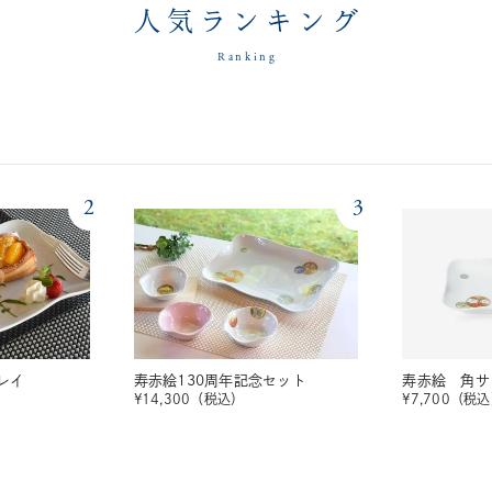
人気ランキング
Ranking
2
3
レイ
寿赤絵130周年記念セット
寿赤絵 角サ
¥
14,300
（税込）
¥
7,700
（税込