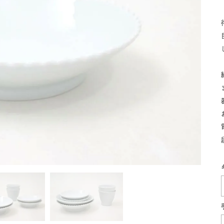
湯呑
飯碗
鉢
食卓小物
青磁
シンプル
花モチーフ
花器／インテリア
ボンボニエ