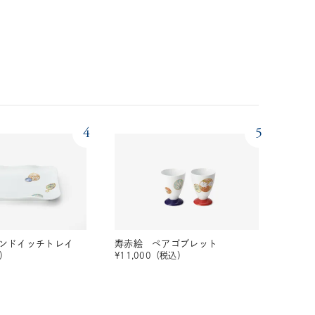
4
5
ンドイッチトレイ
寿赤絵 ペアゴブレット
）
¥
11,000
（税込）