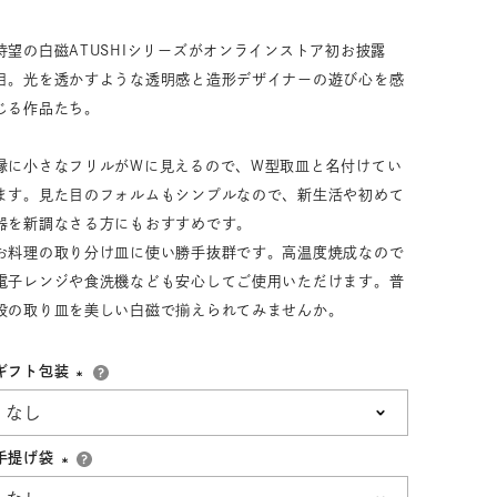
33,001円～55,000円
(税込)
待望の白磁ATUSHIシリーズがオンラインストア初お披露
55,001円
以上
(税込)
目。光を透かすような透明感と造形デザイナーの遊び心を感
じる作品たち。
縁に小さなフリルがWに見えるので、W型取皿と名付けてい
動物モチーフ
ール
ます。見た目のフォルムもシンプルなので、新生活や初めて
器を新調なさる方にもおすすめです。
お料理の取り分け皿に使い勝手抜群です。高温度焼成なので
電子レンジや食洗機なども安心してご使用いただけます。普
段の取り皿を美しい白磁で揃えられてみませんか。
ギフト包装
(必
須)
手提げ袋
(必