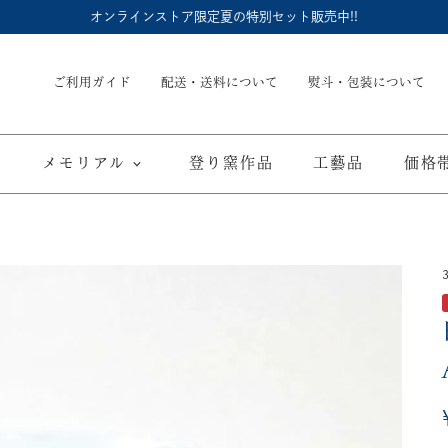
オンラインストア限定夏の特別セット販売中!!
ご利用ガイド
配送・送料について
熨斗・包装について
メモリアル
登り窯作品
工藝品
価格
内祝
御結婚御祝
長命壺 (骨壺)
季節商品
子供食器
御出産御祝
長寿の御祝
仏具
て
ブルーワイナリー
ブルーチャイナ
寿赤絵
取り皿
豆皿
海外へのお土産
弔事
カップ／ゴブレット
マグカップ
酒器
ポット／急
A
ARTE WAN
ARTE PLATE
富士山