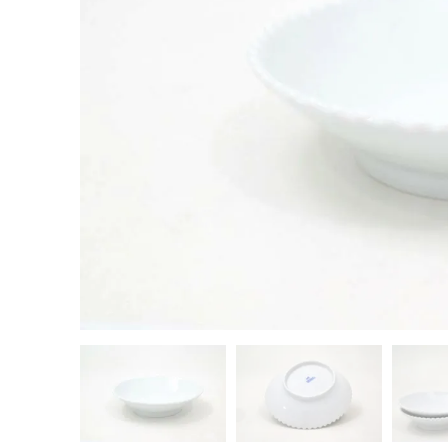
茶器揃い
丼
染付
蓋物