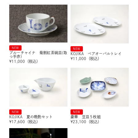
NEW
NEW
ブルーチャイナ 菊割紅茶碗皿(取
KOJIKA ペアオーバルトレイ
っ手赤)
¥
11,000
（税込）
¥
11,000
（税込）
NEW
NEW
KOJIKA 夏の晩酌セット
豪華 豆皿５枚組
¥
17,600
（税込）
¥
23,100
（税込）