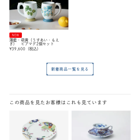
NEW
薄藍・萌黄（うすあい・もえ
ぎ） ビアマグ2個セット
¥
39,600
（税込）
新着商品一覧を見る
この商品を見たお客様はこれも見ています