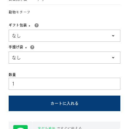
動物モチーフ
ギフト包装
(必
須)
手提げ袋
(必
須)
カートに入れる