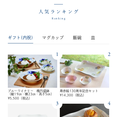
人気ランキング
Ranking
ギフト(内祝)
マグカップ
飯碗
皿
1
2
ブルーワイナリー 楕円盛鉢
寿赤絵130周年記念セット
（縦19㎝・横23㎝・高さ5㎝）
¥
14,300
（税込）
¥
5,500
（税込）
3
4