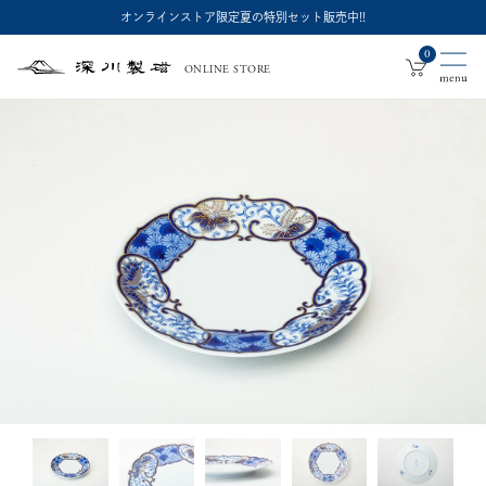
オンラインストア限定夏の特別セット販売中!!
0
ONLINE STORE
深
川
製
磁