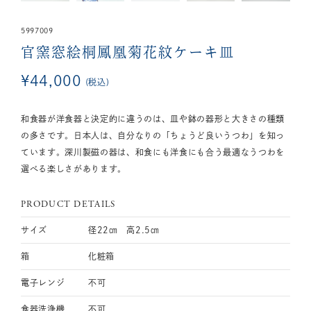
5997009
官窯窓絵桐鳳凰菊花紋ケーキ皿
¥
44,000
税込
和食器が洋食器と決定的に違うのは、皿や鉢の器形と大きさの種類
の多さです。日本人は、自分なりの「ちょうど良いうつわ」を知っ
ています。深川製磁の器は、和食にも洋食にも合う最適なうつわを
選べる楽しさがあります。
PRODUCT DETAILS
サイズ
径22㎝ 高2.5㎝
箱
化粧箱
電子レンジ
不可
食器洗浄機
不可