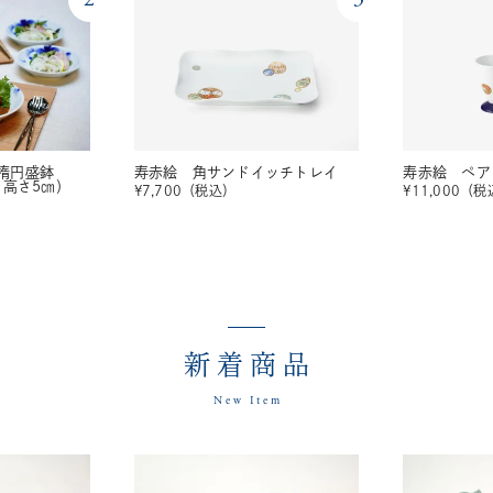
楕円盛鉢
寿赤絵 角サンドイッチトレイ
寿赤絵 ペア
・高さ5㎝）
¥
7,700
（税込）
¥
11,000
（税
新着商品
New Item