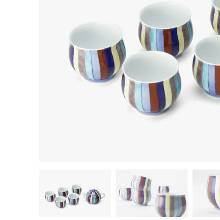
茶器揃い
丼
染付
蓋物