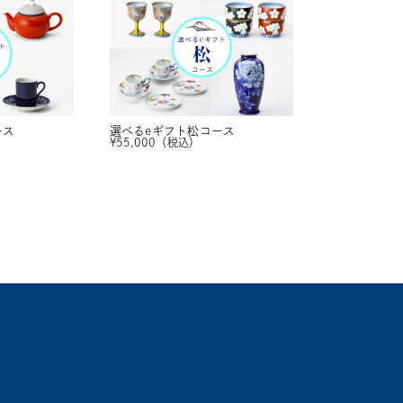
ース
選べるeギフト
松コース
¥
55,000
（税込）