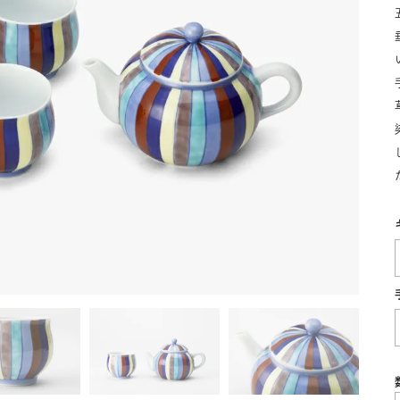
湯呑
飯碗
鉢
食卓小物
青磁
シンプル
花モチーフ
花器／インテリア
ボンボニエ