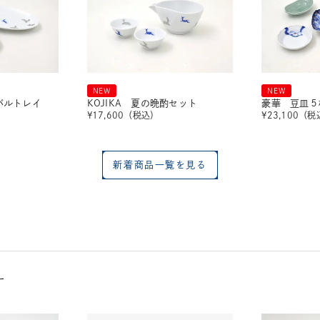
NEW
NEW
ーバルトレイ
KOJIKA 夏の晩酌セット
豪華 豆皿５
¥
17,600
（税込）
¥
23,100
（税
新着商品一覧を見る
す