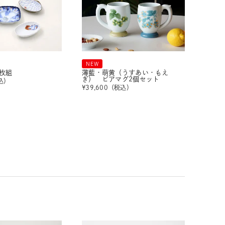
NEW
枚組
薄藍・萌黄（うすあい・もえ
ぎ） ビアマグ2個セット
込）
¥
39,600
（税込）