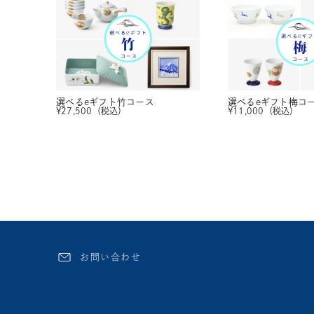
選べるeギフト
竹コース
選べるeギフト
梅コ
¥
27,500
（税込）
¥
11,000
（税込）
お問い合わせ