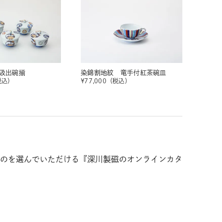
汲出碗揃
染錦割地紋 竜手付紅茶碗皿
税込）
¥
77,000
（税込）
のを選んでいただける『深川製磁のオンラインカタ