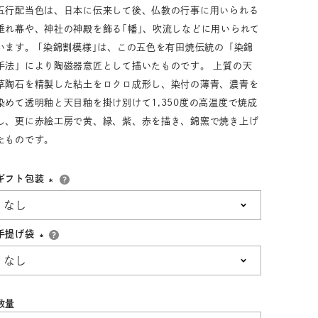
五行配当色は、日本に伝来して後、仏教の行事に用いられる
33,001円～55,000円
(税込)
垂れ幕や、神社の神殿を飾る｢幡｣、吹流しなどに用いられて
55,001円
以上
(税込)
います。 ｢染錦割模様｣は、この五色を有田焼伝統の「染錦
手法」により陶磁器意匠として描いたものです。 上質の天
草陶石を精製した粘土をロクロ成形し、染付の薄青、濃青を
染めて透明釉と天目釉を掛け別けて1,350度の高温度で焼成
動物モチーフ
ール
し、更に赤絵工房で黄、緑、紫、赤を描き、錦窯で焼き上げ
たものです。
ギフト包装
(必
須)
手提げ袋
(必
須)