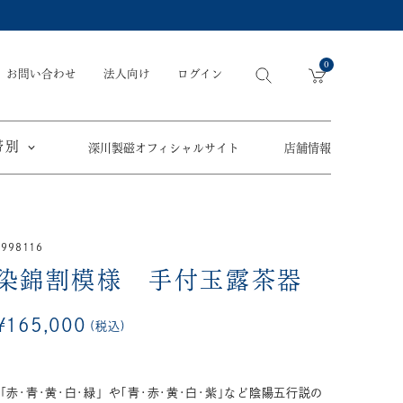
0
お問い合わせ
法人向け
ログイン
帯別
深川製磁オフィシャルサイト
店舗情報
引出物
手元供養
〜
5998116
節目の御祝
ペット骨壺
オツカレサマ、
染錦割模様 手付玉露茶器
5,500円
以内
(税込)
ワタシ
eギフト
5,501円～11,000円
(税込)
¥
165,000
税込
11,001円～22,000円
(税込)
須／土瓶
22,001円～33,000円
(税込)
草花折枝白抜紋
「赤･青･黄･白･緑」や｢青･赤･黄･白･紫｣など陰陽五行説の