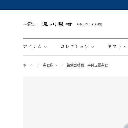
ONLINE STORE
深
川
製
磁
アイテム
コレクション
ギフト
ホーム
茶器揃い
染錦割模様 手付玉露茶器
限定商品
てと
皿
カップ ＆ ソーサー
ワインカップ
TEWAZ