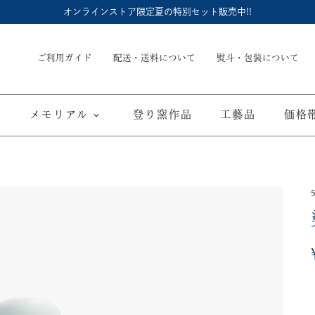
オンラインストア限定夏の特別セット販売中!!
ご利用ガイド
配送・送料について
熨斗・包装について
メモリアル
登り窯作品
工藝品
価格
内祝
御結婚御祝
長命壺 (骨壺)
季節商品
子供食器
御出産御祝
長寿の御祝
仏具
て
ブルーワイナリー
ブルーチャイナ
寿赤絵
取り皿
豆皿
海外へのお土産
弔事
カップ／ゴブレット
マグカップ
酒器
ポット／急
A
ARTE WAN
ARTE PLATE
富士山