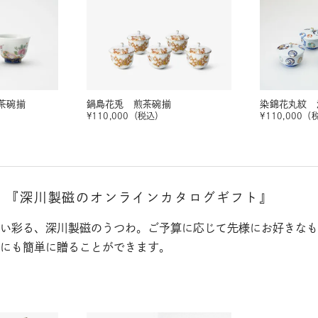
茶碗揃
鍋島花兎 煎茶碗揃
染錦花丸紋 
¥
110,000
（税込）
¥
110,000
（
。
『深川製磁のオンラインカタログギフト』
い彩る、深川製磁のうつわ。ご予算に応じて先様にお好きなも
にも簡単に贈ることができます。