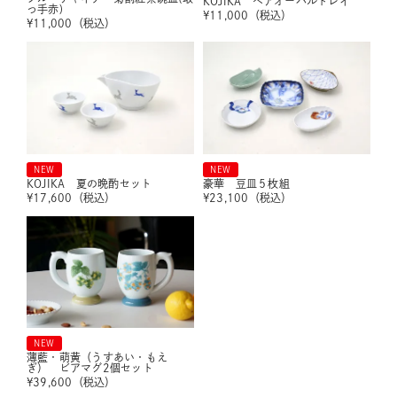
KOJIKA ペアオーバルトレイ
っ手赤)
¥
11,000
（税込）
¥
11,000
（税込）
NEW
NEW
KOJIKA 夏の晩酌セット
豪華 豆皿５枚組
¥
17,600
（税込）
¥
23,100
（税込）
NEW
薄藍・萌黄（うすあい・もえ
ぎ） ビアマグ2個セット
¥
39,600
（税込）