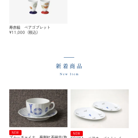
寿赤絵 ペアゴブレット
¥
11,000
（税込）
新着商品
New Item
NEW
NEW
ブルーチャイナ 菊割紅茶碗皿(取