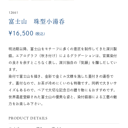
12661
富士山 珠型小湯呑
¥
16,500
税込
明治期以降、富士山をモチーフに多くの意匠を制作してきた深川製
磁。エアログラフ（吹き付け）によるグラデーションは、官窯染付
の良さを余すところなく表し、深川独自の「気韻」を醸しだしてい
ます。
染付で富士山を描き、金彩で金ミル文様を施した蓋付きの湯呑で
す。蓋付なので、お茶が冷めにくいのも特徴です。同柄で大きいサ
イズもあるので、ペアで大切な記念日の贈り物にもおすすめです。
世界遺産登録された富士山の優美な姿と、染付磁器による工藝の魅
力をお楽しみ下さい。
PRODUCT DETAILS