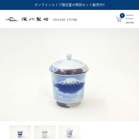
オンラインストア限定夏の特別セット販売中!!
0
ONLINE STORE
深
川
製
磁