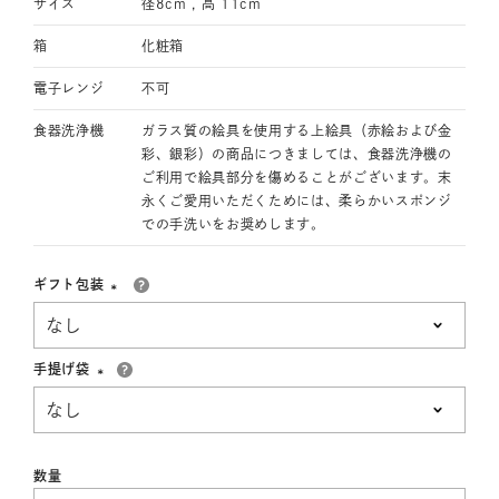
サイズ
径8cm , 高 11cm
箱
化粧箱
電子レンジ
不可
食器洗浄機
ガラス質の絵具を使用する上絵具（赤絵および金
彩、銀彩）の商品につきましては、食器洗浄機の
ご利用で絵具部分を傷めることがございます。末
永くご愛用いただくためには、柔らかいスポンジ
での手洗いをお奨めします。
ギフト包装
(必
須)
手提げ袋
(必
須)