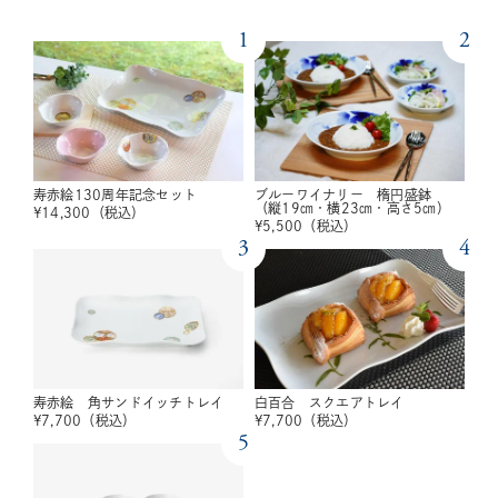
1
2
寿赤絵130周年記念セット
ブルーワイナリー 楕円盛鉢
（縦19㎝・横23㎝・高さ5㎝）
¥
14,300
（税込）
¥
5,500
（税込）
3
4
寿赤絵 角サンドイッチトレイ
白百合 スクエアトレイ
¥
7,700
（税込）
¥
7,700
（税込）
5