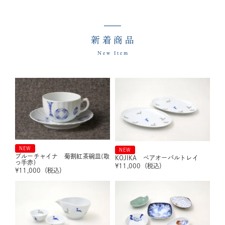
新着商品
New Item
NEW
NEW
ブルーチャイナ 菊割紅茶碗皿(取
KOJIKA ペアオーバルトレイ
っ手赤)
¥
11,000
（税込）
¥
11,000
（税込）