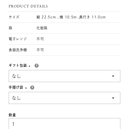
PRODUCT DETAILS
サイズ
縦 22.5cm , 横 10.5m ,奥行き 11.0cm
箱
化粧箱
電子レンジ
不可
食器洗浄機
不可
ギフト包装
(必
須)
手提げ袋
(必
須)