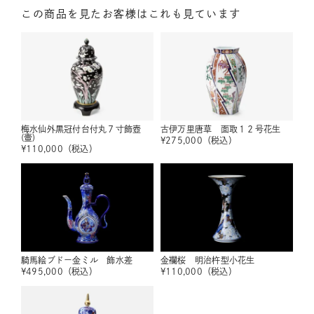
この商品を見たお客様はこれも見ています
梅水仙外黒冠付台付丸７寸飾壺
古伊万里唐草 面取１２号花生
(壷)
¥
275,000
（税込）
¥
110,000
（税込）
騎馬絵ブドー金ミル 飾水差
金襴桜 明治杵型小花生
¥
495,000
（税込）
¥
110,000
（税込）