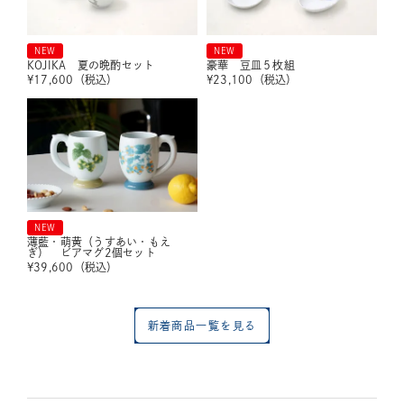
NEW
NEW
KOJIKA 夏の晩酌セット
豪華 豆皿５枚組
¥
17,600
（税込）
¥
23,100
（税込）
NEW
薄藍・萌黄（うすあい・もえ
ぎ） ビアマグ2個セット
¥
39,600
（税込）
新着商品一覧を見る