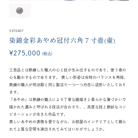
5370407
染錦金彩あやめ冠付六角７寸壺(壷)
¥
275,000
税込
工芸品とは熟練した職人の心と技が生み出すものであり、使う者の
心を動かすものであります。 美しい形姿は当時のバランスを再現、
熟練の職人が明治期と同じ製法で一つ一つ丹念に成形いたしており
ます。
「あやめ」は熟練の職人により丁寧な線描きと柔らかな筆づかいで
描かれた濃みと呼ばれる技法が合わさり、、高度な技と絶妙なコン
ビネーションが生きた作品です。
美しいあやめの表情を愛でながら、お部屋のインテリアとして飾ら
れて上質な空間を演出されてみてはいかがでしょうか。