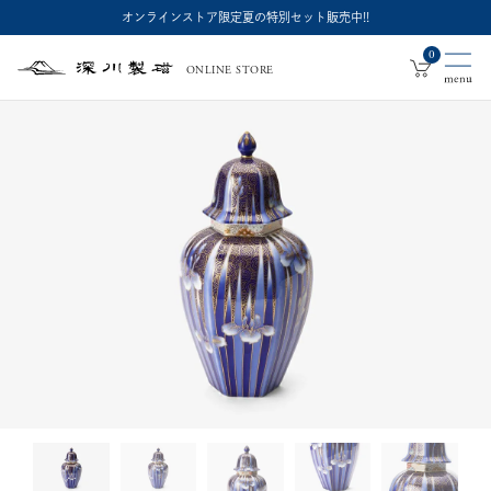
オンラインストア限定夏の特別セット販売中!!
0
ONLINE STORE
深
川
製
磁