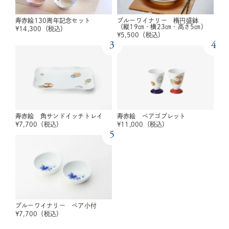
寿赤絵130周年記念セット
ブルーワイナリー 楕円盛鉢
（縦19㎝・横23㎝・高さ5㎝）
¥
14,300
（税込）
¥
5,500
（税込）
3
4
寿赤絵 角サンドイッチトレイ
寿赤絵 ペアゴブレット
¥
7,700
（税込）
¥
11,000
（税込）
5
ブルーワイナリー ペア小付
¥
7,700
（税込）