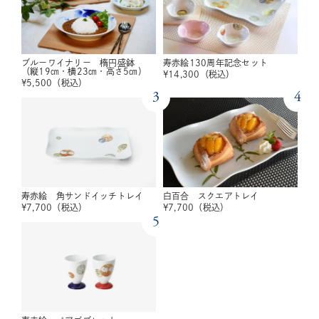
ブルーワイナリー 楕円盛鉢
寿赤絵130周年記念セット
（縦19㎝・横23㎝・高さ5㎝）
¥
14,300
（税込）
¥
5,500
（税込）
3
4
寿赤絵 角サンドイッチトレイ
白百合 スクエアトレイ
¥
7,700
（税込）
¥
7,700
（税込）
5