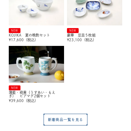
NEW
NEW
KOJIKA 夏の晩酌セット
豪華 豆皿５枚組
¥
17,600
（税込）
¥
23,100
（税込）
NEW
薄藍・萌黄（うすあい・もえ
ぎ） ビアマグ2個セット
¥
39,600
（税込）
新着商品一覧を見る