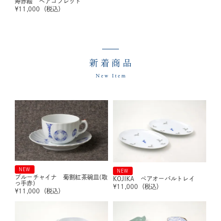
寿赤絵 ペアゴブレット
¥
11,000
（税込）
新着商品
New Item
NEW
NEW
ブルーチャイナ 菊割紅茶碗皿(取
KOJIKA ペアオーバルトレイ
っ手赤)
¥
11,000
（税込）
¥
11,000
（税込）