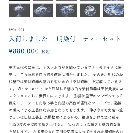
5996-001
入荷しました！
明染付 ティーセット
¥
880,000
税込
中国元代の皇帝は、イスラム寺院を飾っているブルーモザイクに感
動し、自ら顔料を持ち帰り磁器に描かせました。 その後、明代の歴
代皇帝は染付磁器の魅力を追い求め「染付磁器」を完成していきま
す。 White and blueと呼ばれる魅力的な染付磁器は王侯貴族のコ
レクションとして世界に広まります。 形姿は皇帝のシンボルである
龍をモチーフにした取っ手と角型の高台が優雅なシェイプで、熟練
の職人による工芸的な造形となっております。 伸びやかで力強い筆
づかいは伝統工芸士 馬場松華によるもの、釉薬をかけて窯に積み、
1350度の高温度で焼き上げると、宝石のような輝きと魅力的な青
を呈します。 700年の東西文明の交流によって生まれた陶磁器のロ