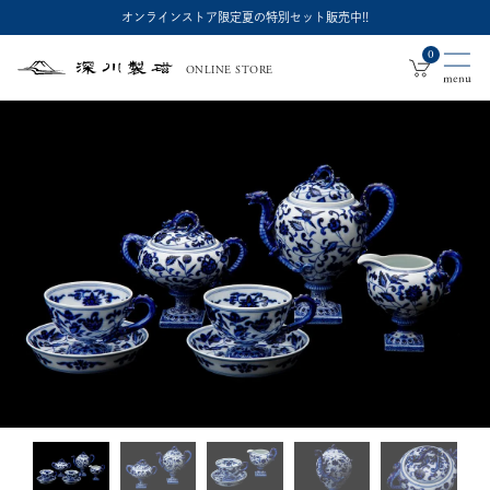
オンラインストア限定夏の特別セット販売中!!
0
ONLINE STORE
深
川
製
磁