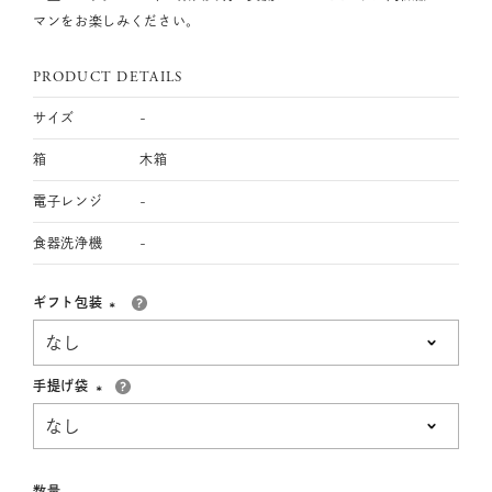
マンをお楽しみください。
PRODUCT DETAILS
サイズ
-
箱
木箱
電子レンジ
-
食器洗浄機
-
ギフト包装
(必
須)
手提げ袋
(必
須)