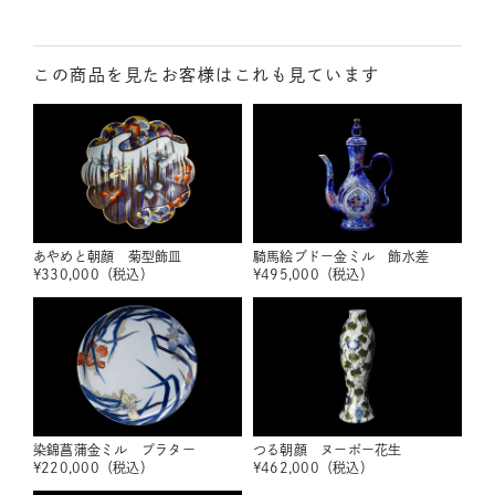
この商品を見たお客様はこれも見ています
あやめと朝顔 菊型飾皿
騎馬絵ブドー金ミル 飾水差
¥
330,000
（税込）
¥
495,000
（税込）
染錦菖蒲金ミル プラター
つる朝顔 ヌーボー花生
¥
220,000
（税込）
¥
462,000
（税込）