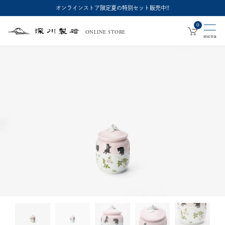
オンラインストア限定夏の特別セット販売中!!
0
ONLINE STORE
深
川
製
磁