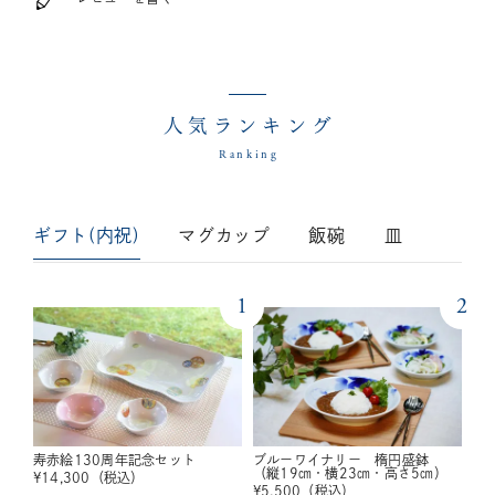
人気ランキング
Ranking
ギフト(内祝)
マグカップ
飯碗
皿
1
2
寿赤絵130周年記念セット
ブルーワイナリー 楕円盛鉢
（縦19㎝・横23㎝・高さ5㎝）
¥
14,300
（税込）
¥
5,500
（税込）