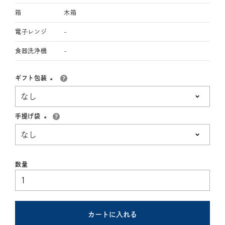
箱
木箱
電子レンジ
-
食器洗浄機
-
ギフト包装
(必
須)
手提げ袋
(必
須)
カートに入れる