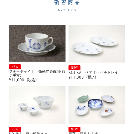
新着商品
New Item
NEW
NEW
ブルーチャイナ 菊割紅茶碗皿(取
KOJIKA ペアオーバルトレイ
っ手赤)
¥
11,000
（税込）
¥
11,000
（税込）
NEW
NEW
KOJIKA 夏の晩酌セット
豪華 豆皿５枚組