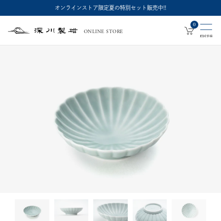
オンラインストア限定夏の特別セット販売中!!
0
ONLINE STORE
深
川
製
磁