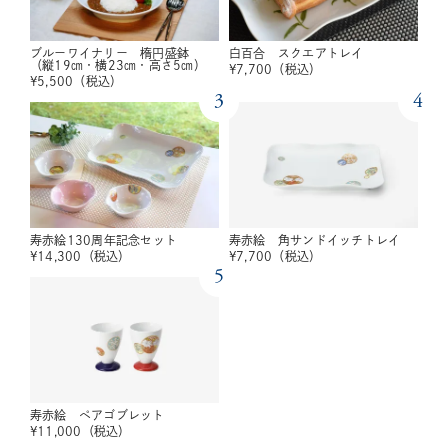
ブルーワイナリー 楕円盛鉢
白百合 スクエアトレイ
（縦19㎝・横23㎝・高さ5㎝）
¥
7,700
（税込）
¥
5,500
（税込）
3
4
寿赤絵130周年記念セット
寿赤絵 角サンドイッチトレイ
¥
14,300
（税込）
¥
7,700
（税込）
5
寿赤絵 ペアゴブレット
¥
11,000
（税込）