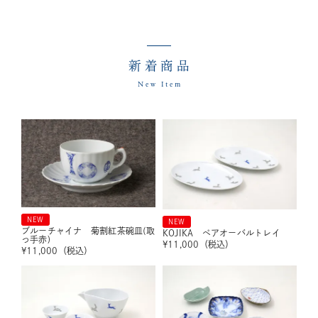
新着商品
New Item
NEW
NEW
ブルーチャイナ 菊割紅茶碗皿(取
KOJIKA ペアオーバルトレイ
っ手赤)
¥
11,000
（税込）
¥
11,000
（税込）