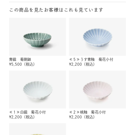
この商品を見たお客様はこれも見ています
青磁 菊割鉢
≪５≫うす青釉 菊花小付
¥
5,500
（税込）
¥
2,200
（税込）
≪１≫白磁 菊花小付
≪２≫桃釉 菊花小付
¥
2,200
（税込）
¥
2,200
（税込）