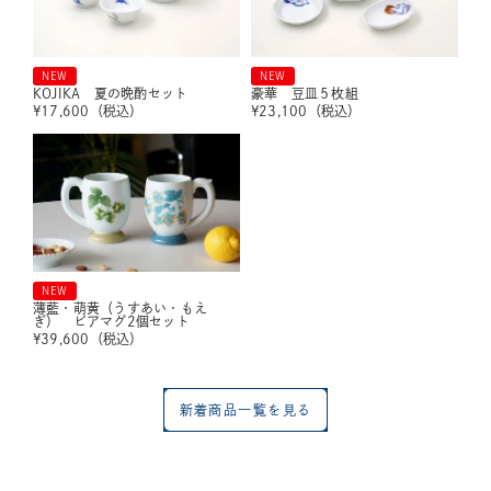
NEW
NEW
KOJIKA 夏の晩酌セット
豪華 豆皿５枚組
¥
17,600
（税込）
¥
23,100
（税込）
NEW
薄藍・萌黄（うすあい・もえ
ぎ） ビアマグ2個セット
¥
39,600
（税込）
新着商品一覧を見る