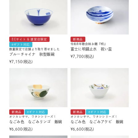
ECサイト & 直営店限定
新商品
令和8年歌会始お題『明』
eギフト対応
富士に明鏡止水 祝い盃
数量限定で店舗より取り寄せました
ブルーチャイナ 秋型飯碗
¥
7,700
税込
¥
7,150
税込
新商品
eギフト対応
新商品
eギフト対応
オツカレサマ、ワタシシリーズ！
オツカレサマ、ワタシシリーズ！
なごみ色 なごみリンゴ 飯碗
なごみ色 なごみアケビ 飯碗
¥
6,600
税込
¥
6,600
税込