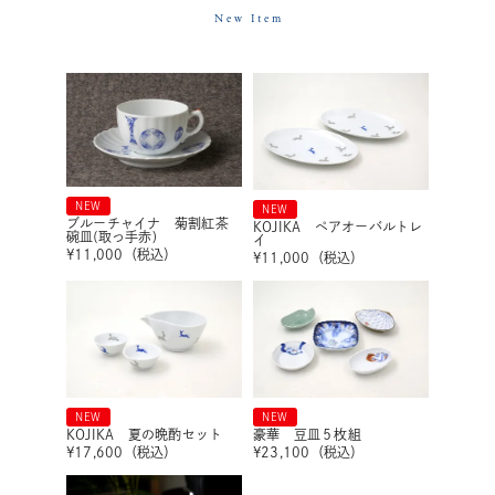
New Item
NEW
NEW
ブルーチャイナ 菊割紅茶
KOJIKA ペアオーバルトレ
碗皿(取っ手赤)
イ
¥
11,000
（税込）
¥
11,000
（税込）
NEW
NEW
KOJIKA 夏の晩酌セット
豪華 豆皿５枚組
¥
17,600
（税込）
¥
23,100
（税込）