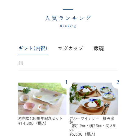
人気ランキング
Ranking
ギフト(内祝)
マグカップ
飯碗
皿
1
2
寿赤絵130周年記念セット
ブルーワイナリー 楕円盛
鉢
¥
14,300
（税込）
（縦19㎝・横23㎝・高さ5
㎝）
¥
5,500
（税込）