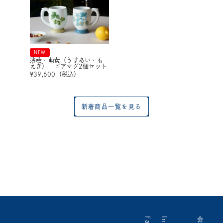
NEW
薄藍・萌黄（うすあい・も
えぎ） ビアマグ2個セット
¥
39,600
（税込）
新着商品一覧を見る