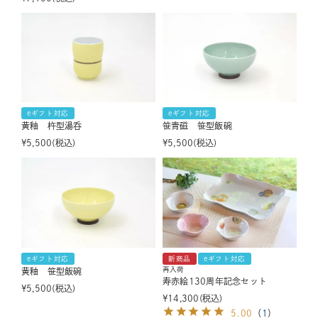
eギフト対応
eギフト対応
黄釉 杵型湯呑
笹青磁 笹型飯碗
¥
5,500
税込
¥
5,500
税込
eギフト対応
新商品
eギフト対応
再入荷
黄釉 笹型飯碗
寿赤絵130周年記念セット
¥
5,500
税込
¥
14,300
税込
5.00
（
1
）