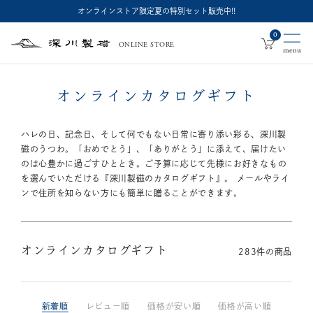
オンラインストア限定夏の特別セット販売中!!
0
ONLINE STORE
深
川
製
磁
オンラインカタログギフト
ハレの日、記念日、そして何でもない日常に寄り添い彩る、深川製
磁のうつわ。「おめでとう」、「ありがとう」に添えて、届けたい
のは心豊かに過ごすひととき。
ご予算に応じて先様にお好きなもの
を選んでいただける『深川製磁のカタログギフト』。 メールやライ
ンで住所を知らない方にも簡単に贈ることができます。
オンラインカタログギフト
283
件の商品
新着順
レビュー順
価格が安い順
価格が高い順