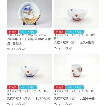
新商品
eギフト対応
新商品
eギフト対応
午年うまれの方や記念品におすすめ！
オツカレサマ、ワタシシリーズ 第二
弾！
2026年 『午』天翔る白馬に吉祥
丸紋六歌仙（緋） 反3.6飯碗
波 縁起皿
¥
7,700
税込
¥
7,150
税込
新商品
eギフト対応
新商品
eギフト対応
オツカレサマ、ワタシシリーズ 第二
オツカレサマ、ワタシシリーズ 第二
弾！
弾！
丸紋六歌仙（呉須） 反3.6飯碗
丸紋六歌仙（緋） 元型小湯呑
¥
7,700
税込
¥
7,700
税込