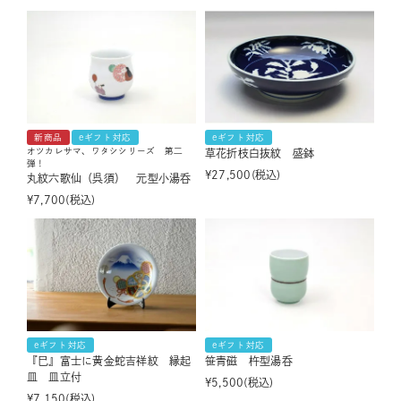
新商品
eギフト対応
eギフト対応
オツカレサマ、ワタシシリーズ 第二
草花折枝白抜紋 盛鉢
弾！
¥
27,500
税込
丸紋六歌仙（呉須） 元型小湯呑
¥
7,700
税込
eギフト対応
eギフト対応
『巳』富士に黄金蛇吉祥紋 縁起
笹青磁 杵型湯呑
皿 皿立付
¥
5,500
税込
¥
7,150
税込