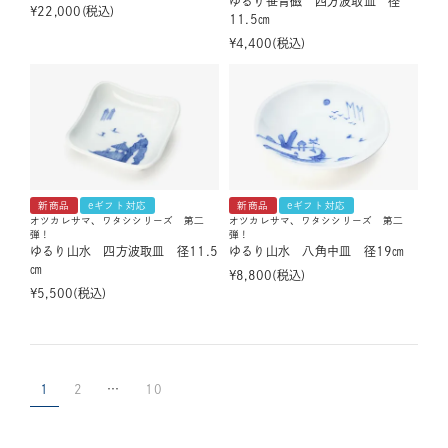
ゆるり笹青磁 四方波取皿 径
¥
22,000
税込
11.5㎝
¥
4,400
税込
新商品
eギフト対応
新商品
eギフト対応
オツカレサマ、ワタシシリーズ 第二
オツカレサマ、ワタシシリーズ 第二
弾！
弾！
ゆるり山水 四方波取皿 径11.5
ゆるり山水 八角中皿 径19㎝
㎝
¥
8,800
税込
¥
5,500
税込
1
2
…
10