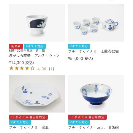
新商品
eギフト対応
eギフト対応
創業130周年記念 第ニ弾
ブルーチャイナⅡ 玉露茶器揃
波がしら紋様 アルテ・ウァン
¥
55,000
税込
¥
14,300
税込
4.00
（
1
）
ECサイト & 直営店限定
ECサイト & 直営店限定
eギフト対応
eギフト対応
ブルーチャイナⅡ 盛皿
ブルーチャイナ 反３．８飯碗