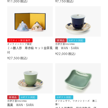
¥
11,000
税込
¥
7,150
税込
ECサイト限定販売
新商品
eギフト対応
オンラインストア限定
古伊万里nouveau
ミニ雛人形 寿赤絵 セット金屏風
龍 WAN・SARA
付
¥
22,000
税込
¥
27,500
税込
新商品
eギフト対応
eギフト対応
古伊万里nouveau
オツカレサマ、ワタシシリーズ 第二
弾！
鳳凰 WAN・SARA