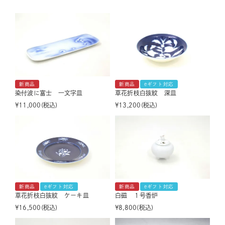
新商品
新商品
eギフト対応
染付波に富士 一文字皿
草花折枝白抜紋 深皿
¥
11,000
税込
¥
13,200
税込
新商品
eギフト対応
新商品
eギフト対応
草花折枝白抜紋 ケーキ皿
白磁 １号香炉
¥
16,500
税込
¥
8,800
税込