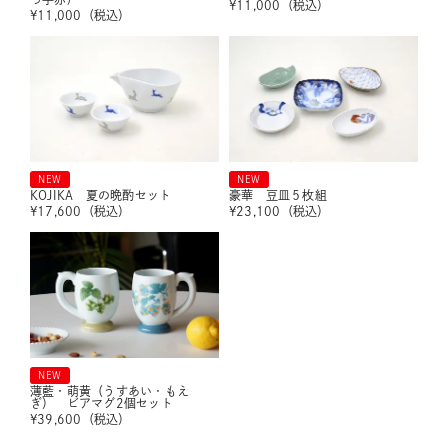
¥
11,000
（税込）
¥
11,000
（税込）
NEW
NEW
KOJIKA 夏の晩酌セット
豪華 豆皿５枚組
¥
17,600
（税込）
¥
23,100
（税込）
NEW
薄藍・萌黄（うすあい・もえ
ぎ） ビアマグ2個セット
¥
39,600
（税込）