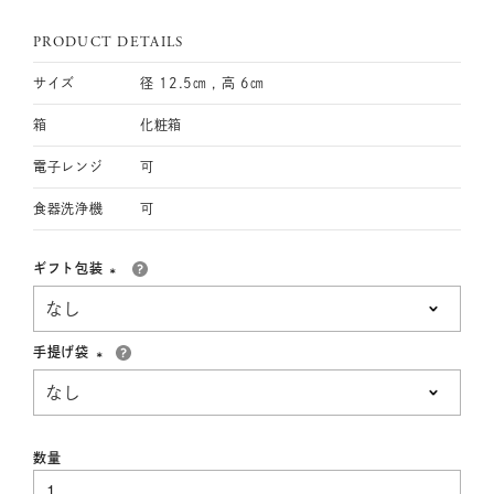
PRODUCT DETAILS
サイズ
径 12.5㎝ , 高 6㎝
箱
化粧箱
電子レンジ
可
食器洗浄機
可
ギフト包装
(必
須)
手提げ袋
(必
須)