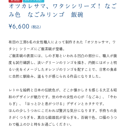
新商品
eギフト対応
オツカレサマ、ワタシシリーズ！
なご
み色 なごみリンゴ 飯碗
¥
6,600
税込
有田の工房6名の女性職人によって制作された「オツカレサマ、ワ
タシ」シリーズにご飯茶碗が登場。
ご飯茶碗の表面には、しのぎ彫といわれる凹凸の部分に、職人が幾
度も試行錯誤し、淡いグリーンのリンゴを描き、内側にはポッと明
るい光をイメージしたオレンジのリンゴを配すことで、日常の食卓
に自然に馴染み、温もりが感じられる作品になりました。
レトロな絵柄と日本の伝統色が、どこか懐かしさを感じる大正＆昭
和のデザインが魅力です。世の中の女性の心が「なごみ」、「やわ
らぎ」、「ほっとひと息がつける」デザインとカタチです。
ほんの少しうつわにこだわれば贅沢な気分になります。手持ちの良
さがくつろぎを、真白な磁器肌が安らぎを。百碗十色、口福のうつ
わで極上のひと時をお過ごしください。