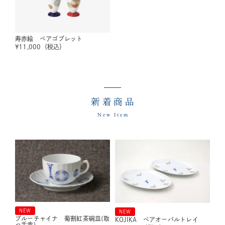
寿赤絵 ペアゴブレット
¥
11,000
（税込）
新着商品
New Item
NEW
NEW
ブルーチャイナ 菊割紅茶碗皿(取
KOJIKA ペアオーバルトレイ
っ手赤)