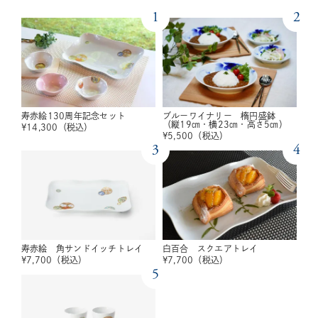
1
2
寿赤絵130周年記念セット
ブルーワイナリー 楕円盛鉢
（縦19㎝・横23㎝・高さ5㎝）
¥
14,300
（税込）
¥
5,500
（税込）
3
4
寿赤絵 角サンドイッチトレイ
白百合 スクエアトレイ
¥
7,700
（税込）
¥
7,700
（税込）
5