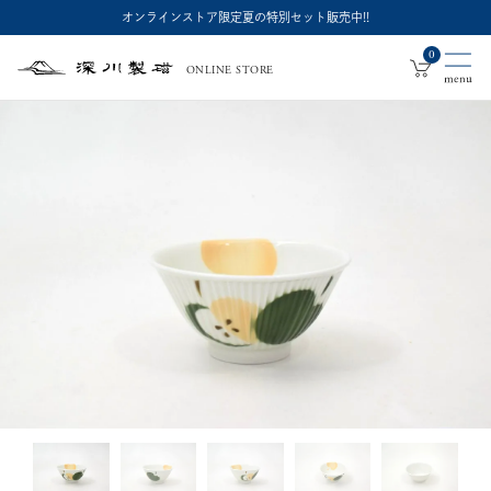
オンラインストア限定夏の特別セット販売中!!
0
ONLINE STORE
深
川
製
磁