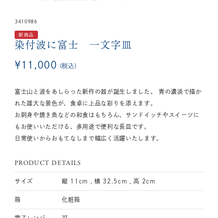
3410986
新商品
染付波に富士 一文字皿
¥
11,000
税込
富士山と波をあしらった新作の器が誕生しました。 青の濃淡で描か
れた雄大な景色が、食卓に上品な彩りを添えます。
お刺身や焼き魚などの和食はもちろん、サンドイッチやスイーツに
もお使いいただける、多用途で便利な長皿です。
日常使いからおもてなしまで幅広く活躍いたします。
PRODUCT DETAILS
サイズ
縦 11cm , 横 32.5cm , 高 2cm
箱
化粧箱