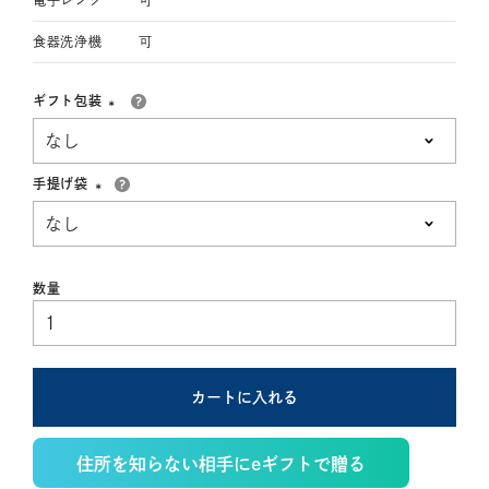
電子レンジ
可
食器洗浄機
可
ギフト包装
(必
須)
手提げ袋
(必
須)
カートに入れる
住所を知らない相手にeギフトで贈る