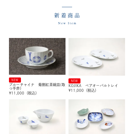
新着商品
New Item
NEW
NEW
ブルーチャイナ 菊割紅茶碗皿(取
KOJIKA ペアオーバルトレイ
っ手赤)
¥
11,000
（税込）
¥
11,000
（税込）