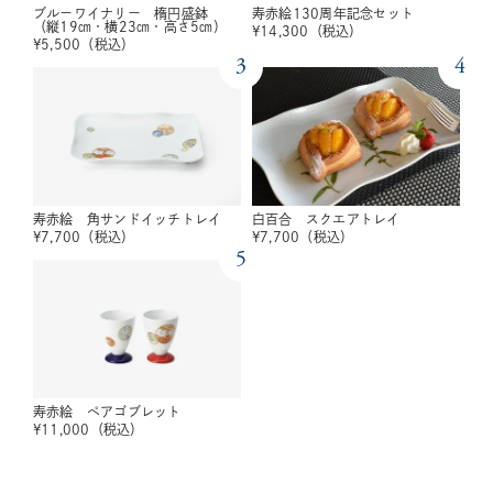
ブルーワイナリー 楕円盛鉢
寿赤絵130周年記念セット
（縦19㎝・横23㎝・高さ5㎝）
¥
14,300
（税込）
¥
5,500
（税込）
3
4
寿赤絵 角サンドイッチトレイ
白百合 スクエアトレイ
¥
7,700
（税込）
¥
7,700
（税込）
5
寿赤絵 ペアゴブレット
¥
11,000
（税込）