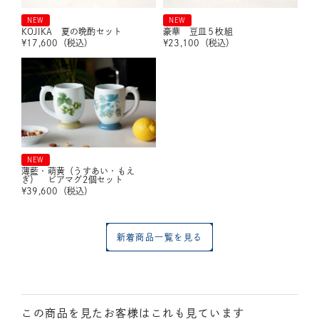
NEW
NEW
KOJIKA 夏の晩酌セット
豪華 豆皿５枚組
¥
17,600
（税込）
¥
23,100
（税込）
NEW
薄藍・萌黄（うすあい・もえ
ぎ） ビアマグ2個セット
¥
39,600
（税込）
新着商品一覧を見る
この商品を見たお客様はこれも見ています