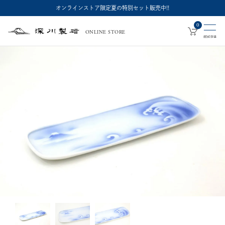
オンラインストア限定夏の特別セット販売中!!
0
ONLINE STORE
深
川
製
磁