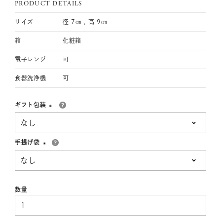
PRODUCT DETAILS
サイズ
径 7㎝ , 高 9㎝
箱
化粧箱
電子レンジ
可
食器洗浄機
可
ギフト包装
(必
須)
手提げ袋
(必
須)