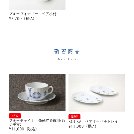
ブルーワイナリー ペア小付
¥
7,700
（税込）
新着商品
New Item
NEW
NEW
ブルーチャイナ 菊割紅茶碗皿(取
KOJIKA ペアオーバルトレイ
っ手赤)
¥
11,000
（税込）
¥
11,000
（税込）