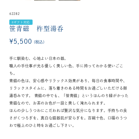
62282
eギフト対応
笹青磁 杵型湯呑
¥
5,500
税込
手に馴染む、心地よい日本の器。
職人の手仕事が光る優しく美しい色、手に持ってわかる使いごこ
ち。
青磁の色は、安心感やリラックス効果があり、毎日の食事時間や、
リラックスタイムに、落ち着きのある時間をお過ごしいただける御
湯呑みです。 青磁の中でも、「笹青磁」というほんのり緑がかった
青磁なので、お茶のお色が一段と美しく淹れられます。
ほんの少しうつわにこだわれば贅沢な気分になります。手持ちの良
さがくつろぎを、真白な磁器肌が安らぎを。百碗十色、口福のうつ
わで極上のひと時をお過ごし下さい。