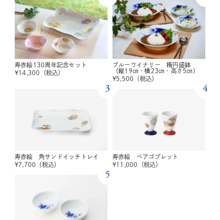
寿赤絵130周年記念セット
ブルーワイナリー 楕円盛鉢
（縦19㎝・横23㎝・高さ5㎝）
¥
14,300
（税込）
¥
5,500
（税込）
3
4
寿赤絵 角サンドイッチトレイ
寿赤絵 ペアゴブレット
¥
7,700
（税込）
¥
11,000
（税込）
5