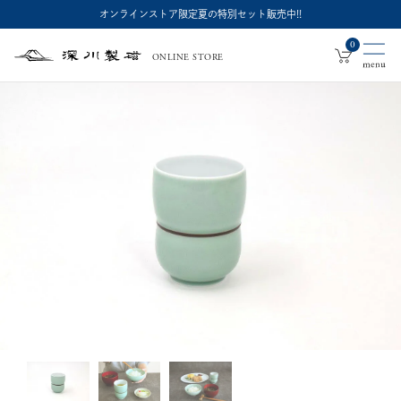
オンラインストア限定夏の特別セット販売中!!
0
ONLINE STORE
深
川
製
磁