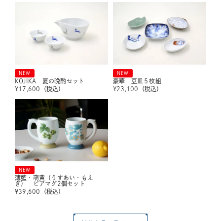
NEW
NEW
KOJIKA 夏の晩酌セット
豪華 豆皿５枚組
¥
17,600
（税込）
¥
23,100
（税込）
NEW
薄藍・萌黄（うすあい・もえ
ぎ） ビアマグ2個セット
¥
39,600
（税込）