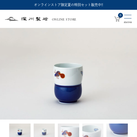
オンラインストア限定夏の特別セット販売中!!
0
ONLINE STORE
深
川
製
磁