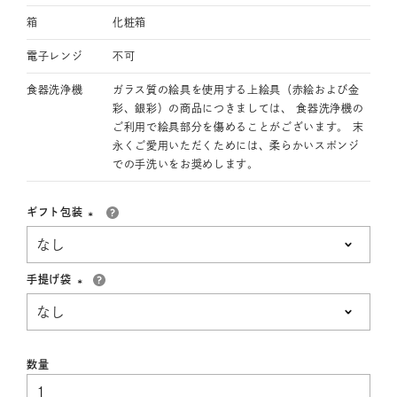
箱
化粧箱
電子レンジ
不可
食器洗浄機
ガラス質の絵具を使用する上絵具（赤絵および金
彩、銀彩）の商品につきましては、 食器洗浄機の
ご利用で絵具部分を傷めることがございます。 末
永くご愛用いただくためには、柔らかいスポンジ
での手洗いをお奨めします。
ギフト包装
(必
須)
手提げ袋
(必
須)