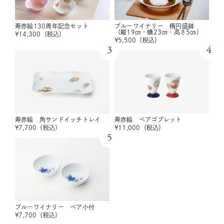
寿赤絵130周年記念セット
ブルーワイナリー 楕円盛鉢
（縦19㎝・横23㎝・高さ5㎝）
¥
14,300
（税込）
¥
5,500
（税込）
3
4
寿赤絵 角サンドイッチトレイ
寿赤絵 ペアゴブレット
¥
7,700
（税込）
¥
11,000
（税込）
5
ブルーワイナリー ペア小付
¥
7,700
（税込）