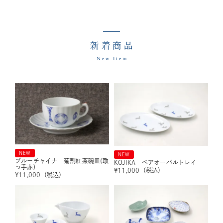
新着商品
New Item
NEW
NEW
ブルーチャイナ 菊割紅茶碗皿(取
KOJIKA ペアオーバルトレイ
っ手赤)
¥
11,000
（税込）
¥
11,000
（税込）