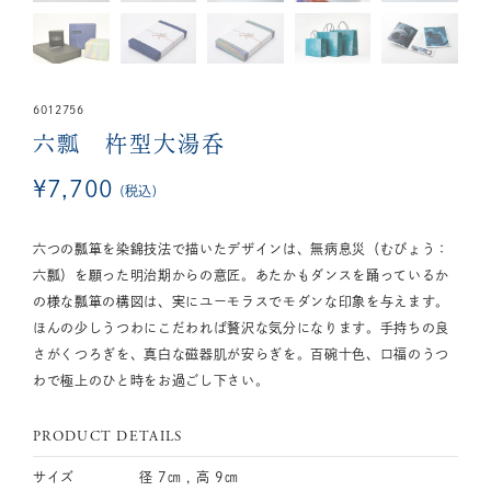
6012756
六瓢 杵型大湯呑
¥
7,700
税込
六つの瓢箪を染錦技法で描いたデザインは、無病息災（むびょう：
六瓢）を願った明治期からの意匠。あたかもダンスを踊っているか
の様な瓢箪の構図は、実にユーモラスでモダンな印象を与えます。
ほんの少しうつわにこだわれば贅沢な気分になります。手持ちの良
さがくつろぎを、真白な磁器肌が安らぎを。百碗十色、口福のうつ
わで極上のひと時をお過ごし下さい。
PRODUCT DETAILS
サイズ
径 7㎝ , 高 9㎝