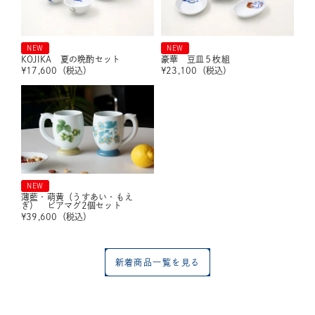
NEW
NEW
KOJIKA 夏の晩酌セット
豪華 豆皿５枚組
¥
17,600
（税込）
¥
23,100
（税込）
NEW
薄藍・萌黄（うすあい・もえ
ぎ） ビアマグ2個セット
¥
39,600
（税込）
新着商品一覧を見る