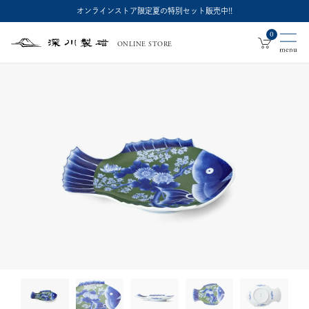
オンラインストア限定夏の特別セット販売中!!
0
ONLINE STORE
深
川
製
磁