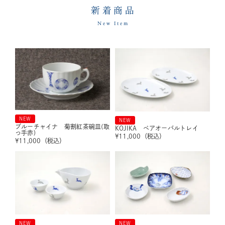
新着商品
New Item
NEW
NEW
ブルーチャイナ 菊割紅茶碗皿(取
KOJIKA ペアオーバルトレイ
っ手赤)
¥
11,000
（税込）
¥
11,000
（税込）
NEW
NEW