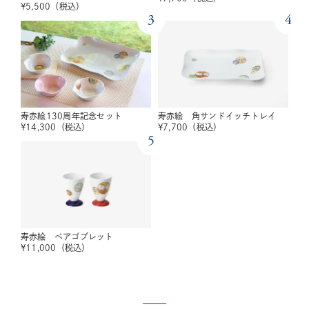
¥
5,500
（税込）
3
4
寿赤絵130周年記念セット
寿赤絵 角サンドイッチトレイ
¥
14,300
（税込）
¥
7,700
（税込）
5
寿赤絵 ペアゴブレット
¥
11,000
（税込）