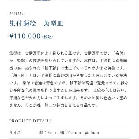
2441376
染付菊絵 魚型皿
¥
110,000
税込
魚型は、古伊万里によく見られる皿です。古伊万里では、「染付」
か「染錦」の技法を用いられていますが、本作は、明治期に欧州輸
出の為に施された「釉下彩」で仕上げているのが大きな特徴です。
「釉下彩」とは、明治期に真葛香山が考案したと言われている技法
です。 染付は普通は青色ですが、釉下彩は高温で還元させて、緑な
ど多彩な色の世界を作り出すことが出来ます。 上絵の色とは違い、
深淵な色が火の力によって生まれます。そのため同じ色合いは望め
ません。そこが唯一無二の魅力と言える作品です。
PRODUCT DETAILS
サイズ
縦 18cm , 横 26.5cm , 高 5cm