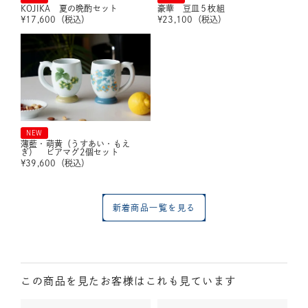
KOJIKA 夏の晩酌セット
豪華 豆皿５枚組
¥
17,600
（税込）
¥
23,100
（税込）
NEW
薄藍・萌黄（うすあい・もえ
ぎ） ビアマグ2個セット
¥
39,600
（税込）
新着商品一覧を見る
この商品を見たお客様はこれも見ています