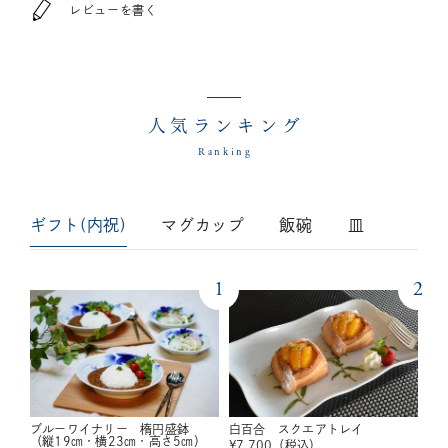
レビューを書く
人気ランキング
Ranking
ギフト(内祝)
マグカップ
飯碗
皿
1
2
ブルーワイナリー 楕円盛鉢
白百合 スクエアトレイ
（縦19㎝・横23㎝・高さ5㎝）
¥
7,700
（税込）