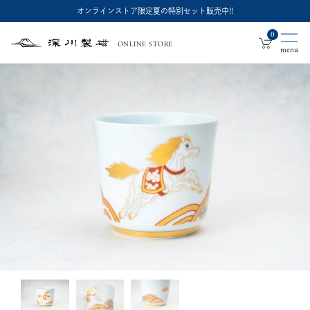
オンラインストア限定夏の特別セット販売中!!
0
ONLINE STORE
深
川
製
磁