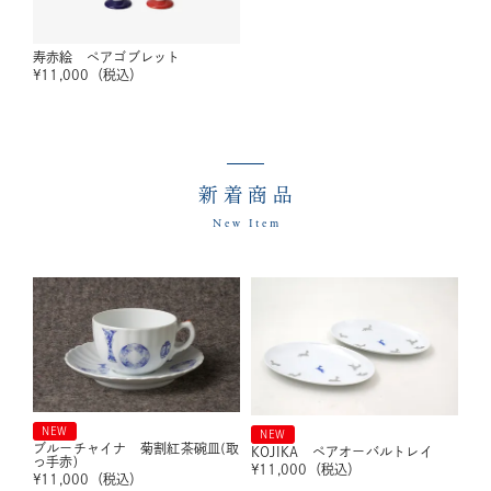
寿赤絵 ペアゴブレット
¥
11,000
（税込）
新着商品
New Item
NEW
NEW
ブルーチャイナ 菊割紅茶碗皿(取
KOJIKA ペアオーバルトレイ
っ手赤)
¥
11,000
（税込）
¥
11,000
（税込）