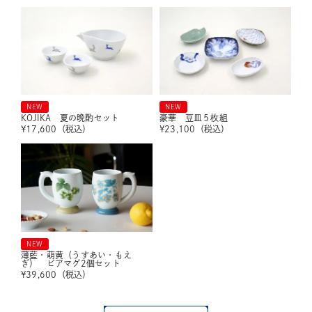
NEW
NEW
KOJIKA 夏の晩酌セット
豪華 豆皿５枚組
¥
17,600
（税込）
¥
23,100
（税込）
NEW
薄藍・萌黄（うすあい・もえ
ぎ） ビアマグ2個セット
¥
39,600
（税込）