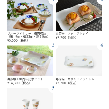
ブルーワイナリー 楕円盛鉢
白百合 スクエアトレイ
（縦19㎝・横23㎝・高さ5㎝）
¥
7,700
（税込）
¥
5,500
（税込）
3
4
寿赤絵130周年記念セット
寿赤絵 角サンドイッチトレイ
¥
14,300
（税込）
¥
7,700
（税込）
5