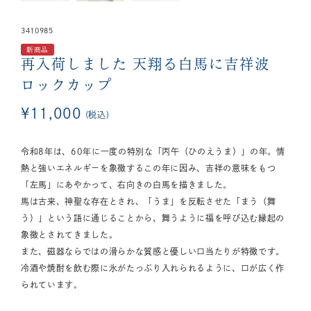
3410985
新商品
再入荷しました
天翔る白馬に吉祥波
ロックカップ
¥
11,000
税込
令和8年は、60年に一度の特別な「丙午（ひのえうま）」の年。情
熱と強いエネルギーを象徴するこの年に因み、吉祥の意味をもつ
「左馬」にあやかって、右向きの白馬を描きました。
馬は古来、神聖な存在とされ、「うま」を反転させた「まう（舞
う）」という語に通じることから、舞うように福を呼び込む縁起の
象徴とされてきました。
また、磁器ならではの滑らかな質感と優しい口当たりが特徴です。
冷酒や焼酎を飲む際に氷がたっぷり入れられるように、口が広く作
られています。