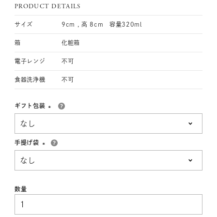
PRODUCT DETAILS
サイズ
9cm , 高 8cm 容量320ml
箱
化粧箱
電子レンジ
不可
食器洗浄機
不可
ギフト包装
(必
須)
手提げ袋
(必
須)