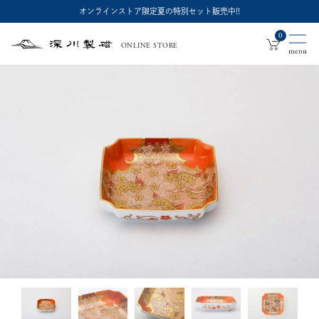
オンラインストア限定夏の特別セット販売中!!
0
ONLINE STORE
深
川
製
磁