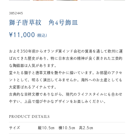
3852445
獅子唐草紋 角4号飾皿
¥
11,000
税込
およそ350年前からオランダ東インド会社の貿易を通して欧州に運
ばれてきた歴史があり、特に日本古来の精神が良く表された工芸的
な陶磁器は人気があります。
堂々たる獅子と唐草文様を艶やかに描いています。お部屋のアクセ
ントとして、明るく演出してみませんか。海外へのお土産としても
大変喜ばれるアイテムです。
古典的な吉祥文様でありながら、現代のライフスタイルにも合わせ
やすい、上品で煌びやかなデザインをお楽しみください。
PRODUCT DETAILS
サイズ
縦10.5㎝ 横10.5㎝ 高2.5㎝