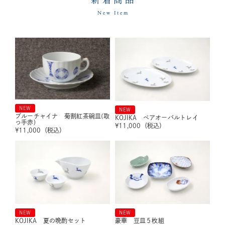
新着商品
New Item
NEW
NEW
ブルーチャイナ 菊割紅茶碗皿(取
KOJIKA ペアオーバルトレイ
っ手赤)
¥
11,000
（税込）
¥
11,000
（税込）
NEW
NEW
KOJIKA 夏の晩酌セット
豪華 豆皿５枚組