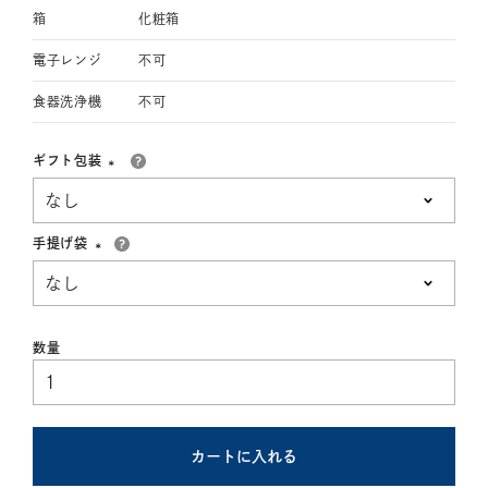
箱
化粧箱
電子レンジ
不可
食器洗浄機
不可
ギフト包装
(必
須)
手提げ袋
(必
須)
カートに入れる