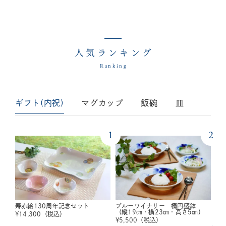
人気ランキング
Ranking
ギフト(内祝)
マグカップ
飯碗
皿
1
2
寿赤絵130周年記念セット
ブルーワイナリー 楕円盛鉢
（縦19㎝・横23㎝・高さ5㎝）
¥
14,300
（税込）
¥
5,500
（税込）