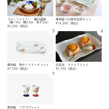
ブルーワイナリー 楕円盛鉢
寿赤絵130周年記念セット
（縦19㎝・横23㎝・高さ5㎝）
¥
14,300
（税込）
¥
5,500
（税込）
3
4
寿赤絵 角サンドイッチトレイ
白百合 スクエアトレイ
¥
7,700
（税込）
¥
7,700
（税込）
5
寿赤絵 ペアゴブレット