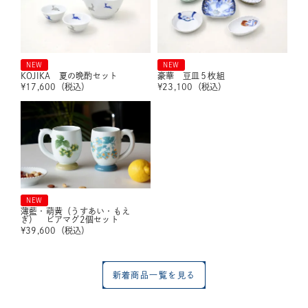
NEW
NEW
KOJIKA 夏の晩酌セット
豪華 豆皿５枚組
¥
17,600
（税込）
¥
23,100
（税込）
NEW
薄藍・萌黄（うすあい・もえ
ぎ） ビアマグ2個セット
¥
39,600
（税込）
新着商品一覧を見る