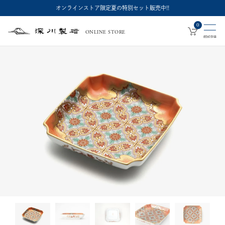
オンラインストア限定夏の特別セット販売中!!
0
ONLINE STORE
深
川
製
磁