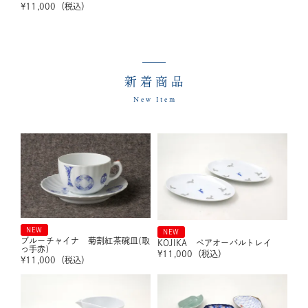
¥
11,000
（税込）
新着商品
New Item
NEW
NEW
ブルーチャイナ 菊割紅茶碗皿(取
KOJIKA ペアオーバルトレイ
っ手赤)
¥
11,000
（税込）
¥
11,000
（税込）