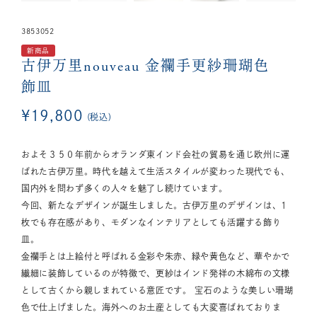
3853052
新商品
古伊万里nouveau
金襴手更紗珊瑚色
飾皿
¥
19,800
税込
およそ３５０年前からオランダ東インド会社の貿易を通じ欧州に運
ばれた古伊万里。時代を越えて生活スタイルが変わった現代でも、
国内外を問わず多くの人々を魅了し続けています。
今回、新たなデザインが誕生しました。古伊万里のデザインは、1
枚でも存在感があり、モダンなインテリアとしても活躍する飾り
皿。
金襴手とは上絵付と呼ばれる金彩や朱赤、緑や黄色など、華やかで
繊細に装飾しているのが特徴で、更紗はインド発祥の木綿布の文様
として古くから親しまれている意匠です。 宝石のような美しい珊瑚
色で仕上げました。海外へのお土産としても大変喜ばれておりま