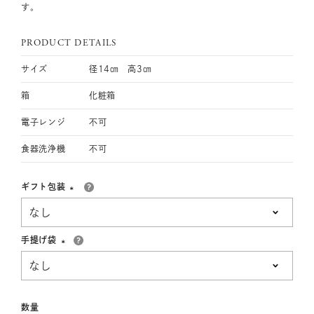
す。
PRODUCT DETAILS
サイズ
径14㎝ 高3㎝
箱
化粧箱
電子レンジ
不可
食器洗浄機
不可
ギフト包装
(必
須)
手提げ袋
(必
須)