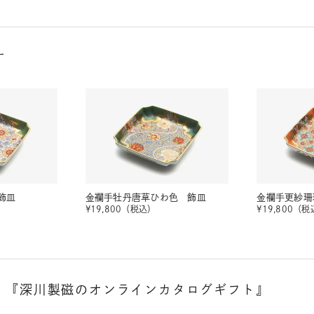
す
飾皿
金襴手牡丹唐草ひわ色 飾皿
金襴手更紗珊
¥
19,800
（税込）
¥
19,800
（税
。
『深川製磁のオンラインカタログギフト』