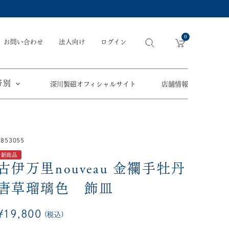
0
お問い合わせ
法人向け
ログイン
帯別
深川製磁オフィシャルサイト
店舗情報
引出物
手元供養
〜
3853055
節目の御祝
ペット骨壺
オツカレサマ、
新商品
5,500円
以内
(税込)
ワタシ
古伊万里nouveau
金襴手牡丹
eギフト
5,501円～11,000円
(税込)
唐草瑠璃色 飾皿
11,001円～22,000円
(税込)
¥
19,800
税込
須／土瓶
22,001円～33,000円
(税込)
草花折枝白抜紋