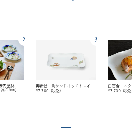
2
3
楕円盛鉢
寿赤絵 角サンドイッチトレイ
白百合 スク
・高さ5㎝）
¥
7,700
（税込）
¥
7,700
（税込