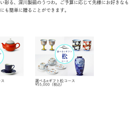
い彩る、深川製磁のうつわ。ご予算に応じて先様にお好きなも
にも簡単に贈ることができます。
ース
選べるeギフト
松コース
¥
55,000
（税込）