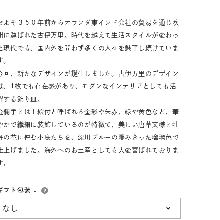
33,001円～55,000円
(税込)
およそ３５０年前からオランダ東インド会社の貿易を通じ欧
55,001円
以上
(税込)
州に運ばれた古伊万里。時代を越えて生活スタイルが変わっ
た現代でも、国内外を問わず多くの人々を魅了し続けていま
す。
今回、新たなデザインが誕生しました。古伊万里のデザイン
動物モチーフ
ール
は、1枚でも存在感があり、モダンなインテリアとしても活
躍する飾り皿。
金襴手とは上絵付と呼ばれる金彩や朱赤、緑や黄色など、華
やかで繊細に装飾しているのが特徴で、美しい唐草文様と牡
丹の花に佇む小鳥たちを、深川ブルーの澄みきった瑠璃色で
仕上げました。海外へのお土産としても大変喜ばれておりま
す。
ギフト包装
(必
須)