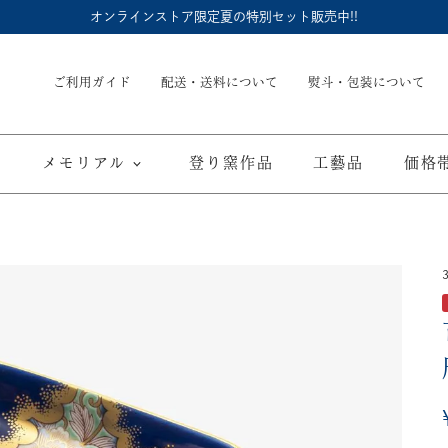
オンラインストア限定夏の特別セット販売中!!
ご利用ガイド
配送・送料について
熨斗・包装について
メモリアル
登り窯作品
工藝品
価格
内祝
御結婚御祝
長命壺 (骨壺)
季節商品
子供食器
御出産御祝
長寿の御祝
仏具
て
ブルーワイナリー
ブルーチャイナ
寿赤絵
取り皿
豆皿
海外へのお土産
弔事
カップ／ゴブレット
マグカップ
酒器
ポット／急
A
ARTE WAN
ARTE PLATE
富士山