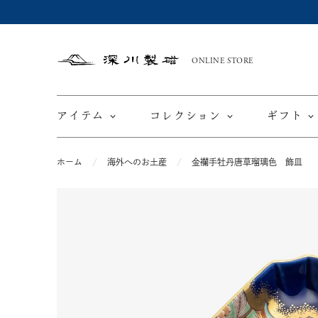
ONLINE STORE
深
川
製
磁
アイテム
コレクション
ギフト
ホーム
海外へのお土産
金襴手牡丹唐草瑠璃色 飾皿
限定商品
てと
皿
カップ ＆ ソーサー
ワインカップ
TEWAZ