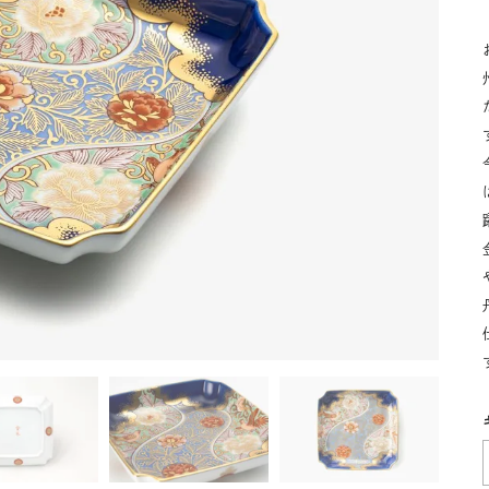
湯呑
飯碗
鉢
食卓小物
青磁
シンプル
花モチーフ
花器／インテリア
ボンボニエ