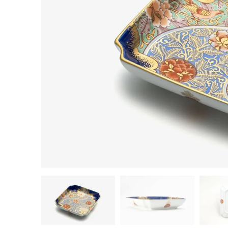
茶器揃い
丼
染付
蓋物