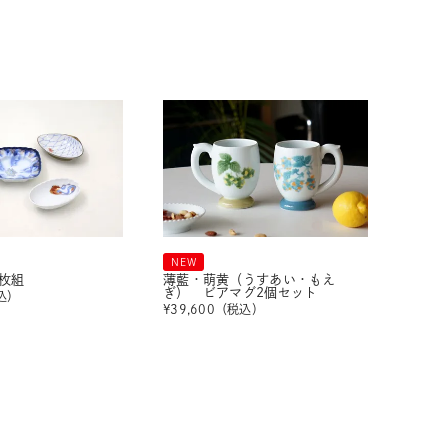
NEW
枚組
薄藍・萌黄（うすあい・もえ
ぎ） ビアマグ2個セット
込）
¥
39,600
（税込）