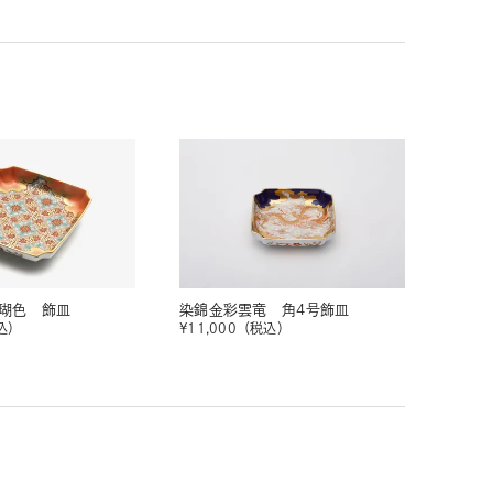
瑚色 飾皿
染錦金彩雲竜 角4号飾皿
込）
¥
11,000
（税込）