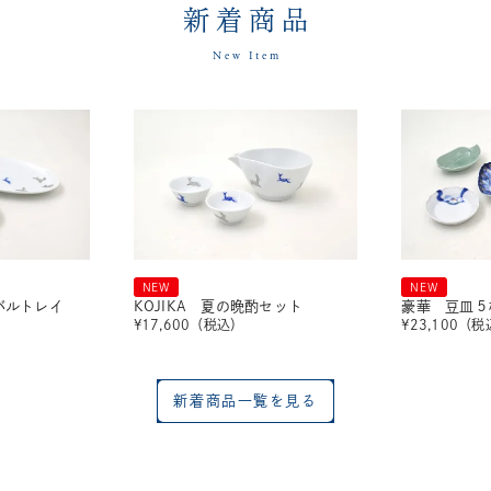
新着商品
New Item
NEW
NEW
ーバルトレイ
KOJIKA 夏の晩酌セット
豪華 豆皿５
¥
17,600
（税込）
¥
23,100
（税
新着商品一覧を見る