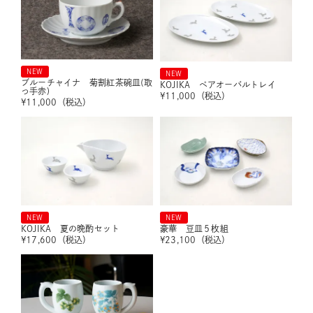
NEW
NEW
ブルーチャイナ 菊割紅茶碗皿(取
KOJIKA ペアオーバルトレイ
っ手赤)
¥
11,000
（税込）
¥
11,000
（税込）
NEW
NEW
KOJIKA 夏の晩酌セット
豪華 豆皿５枚組
¥
17,600
（税込）
¥
23,100
（税込）