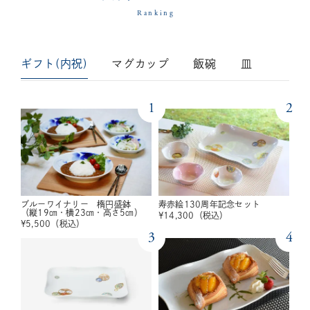
Ranking
ギフト(内祝)
マグカップ
飯碗
皿
1
2
ブルーワイナリー 楕円盛鉢
寿赤絵130周年記念セット
（縦19㎝・横23㎝・高さ5㎝）
¥
14,300
（税込）
¥
5,500
（税込）
3
4