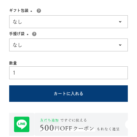
ギフト包装
(必
須)
手提げ袋
(必
須)
カートに入れる