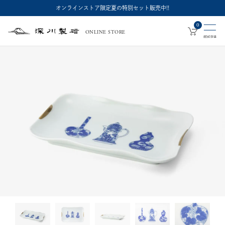
オンラインストア限定夏の特別セット販売中!!
0
ONLINE STORE
深
川
製
磁