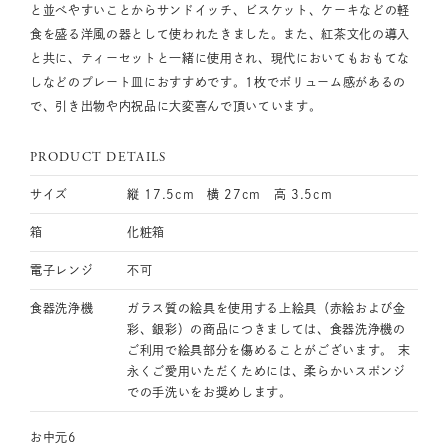
と並べやすいことからサンドイッチ、ビスケット、ケーキなどの軽
食を盛る洋風の器として使われたきました。また、紅茶文化の導入
と共に、ティーセットと一緒に使用され、現代においてもおもてな
しなどのプレート皿におすすめです。1枚でボリューム感があるの
で、引き出物や内祝品に大変喜んで頂いています。
PRODUCT DETAILS
サイズ
縦 17.5cm 横 27cm 高 3.5cm
箱
化粧箱
電子レンジ
不可
食器洗浄機
ガラス質の絵具を使用する上絵具（赤絵および金
彩、銀彩）の商品につきましては、食器洗浄機の
ご利用で絵具部分を傷めることがございます。 末
永くご愛用いただくためには、柔らかいスポンジ
での手洗いをお奨めします。
お中元6