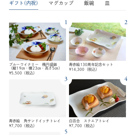
ギフト(内祝)
マグカップ
飯碗
皿
1
2
ブルーワイナリー 楕円盛鉢
寿赤絵130周年記念セット
（縦19㎝・横23㎝・高さ5㎝）
¥
14,300
（税込）
¥
5,500
（税込）
3
4
寿赤絵 角サンドイッチトレイ
白百合 スクエアトレイ
¥
7,700
（税込）
¥
7,700
（税込）
5