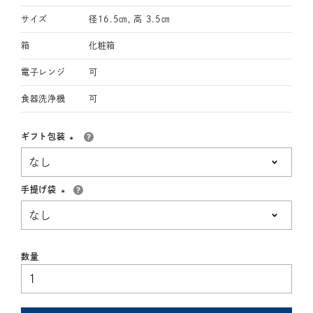
サイズ
径16.5㎝, 高 3.5㎝
箱
化粧箱
電子レンジ
可
食器洗浄機
可
ギフト包装
(必
須)
手提げ袋
(必
須)