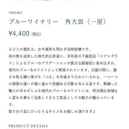
3400462
ブルーワイナリー 角大皿（一房）
¥
4,400
税込
ぶどうの意匠は、古今東西を問わず吉祥紋様です。
用の美を追求した現代的な形姿に、百年前の下絵技法「エアログラ
フ」によるブルーのグラデーションが真白な磁器肌に染め込まれ、
現代のブルー&ホワイトとして再現されています。白磁の間に、調
子を取る様に伸びる「つる」を手描きで入れているのも、一つ一つ
の表情の違いが器に温かで気韻ある印象を与える為です。熟練した
職人の手わざによる現代のブルー＆ホワイトには、明治期以来頑な
に変わる事なく伝承してきた工芸品としての魅力が備わっていま
す。
取り分け皿にぴったりなサイズをお愉しみ頂けます♪
PRODUCT DETAILS