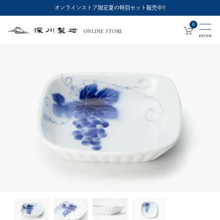
オンラインストア限定夏の特別セット販売中!!
0
ONLINE STORE
深
川
製
磁