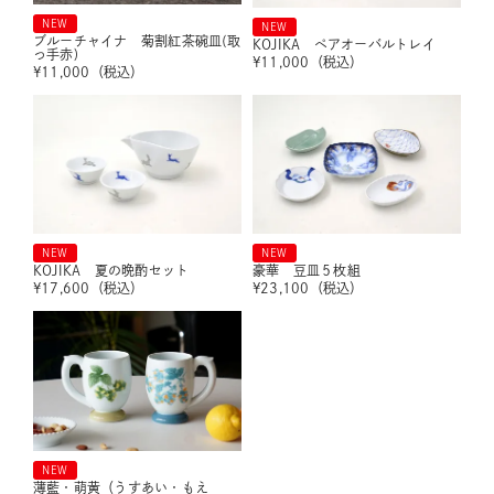
NEW
NEW
ブルーチャイナ 菊割紅茶碗皿(取
KOJIKA ペアオーバルトレイ
っ手赤)
¥
11,000
（税込）
¥
11,000
（税込）
NEW
NEW
KOJIKA 夏の晩酌セット
豪華 豆皿５枚組
¥
17,600
（税込）
¥
23,100
（税込）
NEW
薄藍・萌黄（うすあい・もえ