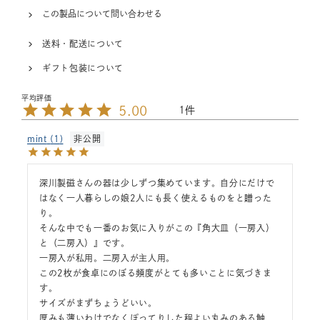
この製品について問い合わせる
送料・配送について
ギフト包装について
5.00
1
mint
1
非公開
深川製磁さんの器は少しずつ集めています。自分にだけで
はなく一人暮らしの娘2人にも長く使えるものをと贈った
り。

そんな中でも一番のお気に入りがこの『角大皿（一房入）
と（二房入）』です。

一房入が私用。二房入が主人用。

この2枚が食卓にのぼる頻度がとても多いことに気づきま
す。

サイズがまずちょうどいい。

厚みも薄いわけでなくぽってりした程よい丸みのある触