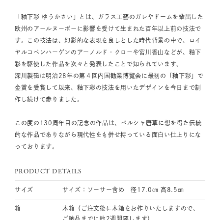
「釉下彩 ゆうかさい」とは、ガラス工藝のガレやドームを輩出した
欧州のアールヌーボーに影響を受けて生まれた百年以上前の技法で
す。この技法は、幻影的な表現を良しとした時代背景の中で、ロイ
ヤルコペンハーゲンのアーノルド・クローや宮川香山などが、釉下
彩を駆使した作品を次々と発表したことで知られています。
深川製磁は明治28年の第４回内国勧業博覧会に最初の「釉下彩」で
金賞を受賞して以来、釉下彩の技法を用いたデザインを今日まで制
作し続けて参りました。
この度の130周年目の記念の作品は、ペルシャ唐草に想を得た伝統
的な作品でありながら現代性をも併せ持っている面白い仕上りにな
っております。
PRODUCT DETAILS
サイズ
サイズ：ソーサー含め 径17.0㎝ 高8.5㎝
箱
木箱（ご注文後に木箱をお作りいたしますので、
ご納品までに約2週間要します）