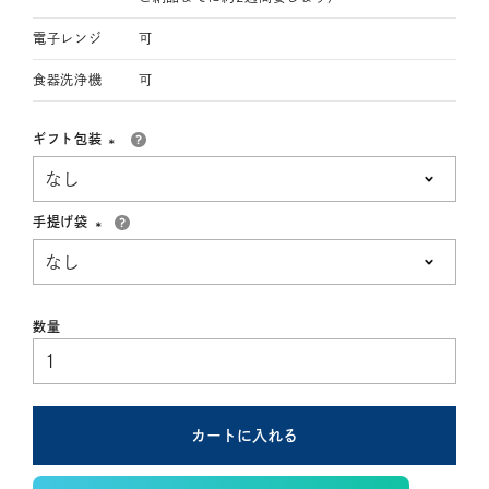
電子レンジ
可
食器洗浄機
可
ギフト包装
(必
須)
手提げ袋
(必
須)
カートに入れる