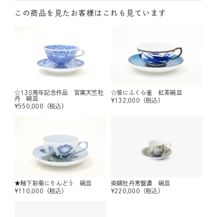
この商品を見たお客様はこれも見ています
☆130周年記念作品 官窯天竺牡
☆笹にふくら雀 紅茶碗皿
丹 碗皿
¥
132,000
（税込）
¥
550,000
（税込）
★釉下彩菊にりんどう 碗皿
染錦牡丹常盤濃 碗皿
¥
110,000
（税込）
¥
220,000
（税込）