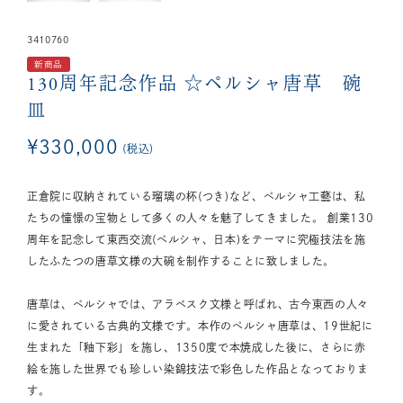
3410760
新商品
130周年記念作品
☆ペルシャ唐草 碗
皿
¥
330,000
税込
正倉院に収納されている瑠璃の杯(つき)など、ペルシャ工藝は、私
たちの憧憬の宝物として多くの人々を魅了してきました。 創業130
周年を記念して東西交流(ペルシャ、日本)をテーマに究極技法を施
したふたつの唐草文様の大碗を制作することに致しました。
唐草は、ペルシャでは、アラベスク文様と呼ばれ、古今東西の人々
に愛されている古典的文様です。本作のペルシャ唐草は、19世紀に
生まれた「釉下彩」を施し、1350度で本焼成した後に、さらに赤
絵を施した世界でも珍しい染錦技法で彩色した作品となっておりま
す。