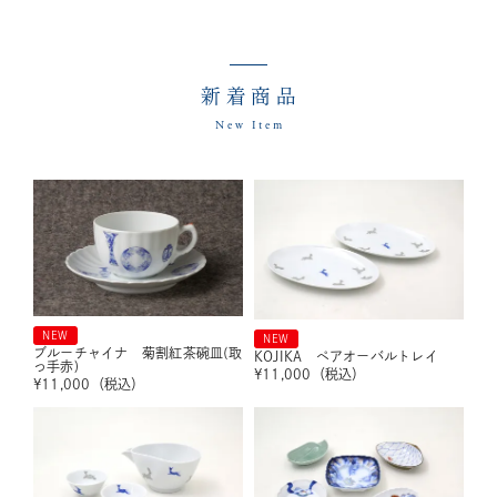
新着商品
New Item
NEW
NEW
ブルーチャイナ 菊割紅茶碗皿(取
KOJIKA ペアオーバルトレイ
っ手赤)
¥
11,000
（税込）
¥
11,000
（税込）