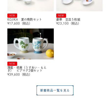
NEW
NEW
KOJIKA 夏の晩酌セット
豪華 豆皿５枚組
¥
17,600
（税込）
¥
23,100
（税込）
NEW
薄藍・萌黄（うすあい・もえ
ぎ） ビアマグ2個セット
¥
39,600
（税込）
新着商品一覧を見る