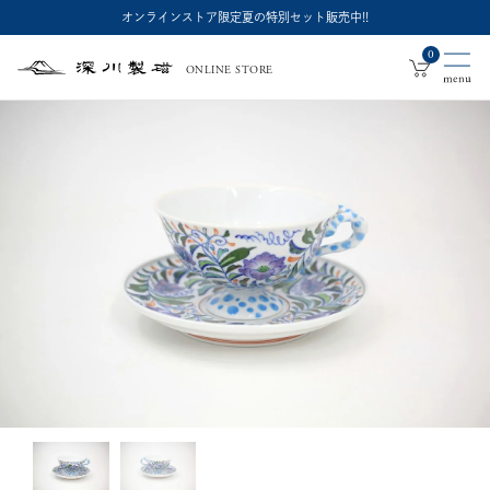
オンラインストア限定夏の特別セット販売中!!
0
ONLINE STORE
深
川
製
磁