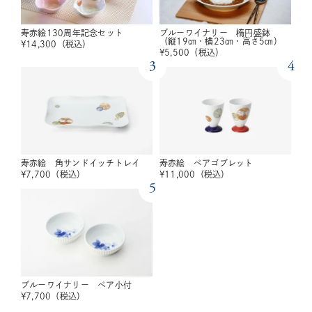
寿赤絵130周年記念セット
ブルーワイナリー 楕円盛鉢
（縦19㎝・横23㎝・高さ5㎝）
¥
14,300
（税込）
¥
5,500
（税込）
3
4
寿赤絵 角サンドイッチトレイ
寿赤絵 ペアゴブレット
¥
7,700
（税込）
¥
11,000
（税込）
5
ブルーワイナリー ペア小付
¥
7,700
（税込）