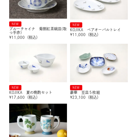
NEW
NEW
ブルーチャイナ 菊割紅茶碗皿(取
KOJIKA ペアオーバルトレイ
っ手赤)
¥
11,000
（税込）
¥
11,000
（税込）
NEW
NEW
KOJIKA 夏の晩酌セット
豪華 豆皿５枚組
¥
17,600
（税込）
¥
23,100
（税込）