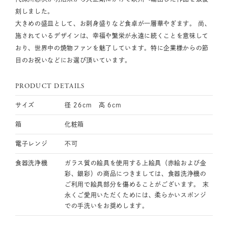
刻しました。
大きめの盛皿として、お刺身盛りなど食卓が一層華やぎます。 尚、
施されているデザインは、幸福や繁栄が永遠に続くことを意味して
おり、世界中の焼物ファンを魅了しています。特に企業様からの節
目のお祝いなどにお選び頂いています。
PRODUCT DETAILS
サイズ
径 26cm 高 6cm
箱
化粧箱
電子レンジ
不可
食器洗浄機
ガラス質の絵具を使用する上絵具（赤絵および金
彩、銀彩）の商品につきましては、食器洗浄機の
ご利用で絵具部分を傷めることがございます。 末
永くご愛用いただくためには、柔らかいスポンジ
での手洗いをお奨めします。