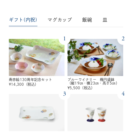
ギフト(内祝)
マグカップ
飯碗
皿
1
2
寿赤絵130周年記念セット
ブルーワイナリー 楕円盛鉢
（縦19㎝・横23㎝・高さ5㎝）
¥
14,300
（税込）
¥
5,500
（税込）
3
4