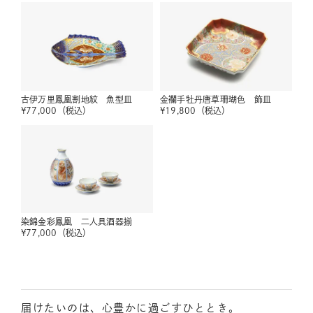
古伊万里鳳凰割地紋 魚型皿
金襴手牡丹唐草珊瑚色 飾皿
¥
77,000
（税込）
¥
19,800
（税込）
染錦金彩鳳凰 二人具酒器揃
¥
77,000
（税込）
届けたいのは、心豊かに過ごすひととき。