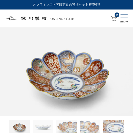
オンラインストア限定夏の特別セット販売中!!
0
ONLINE STORE
深
川
製
磁