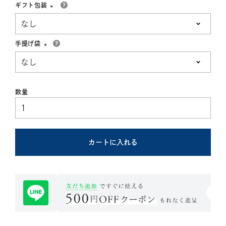
ギフト包装
(必
須)
手提げ袋
(必
須)
カートに入れる