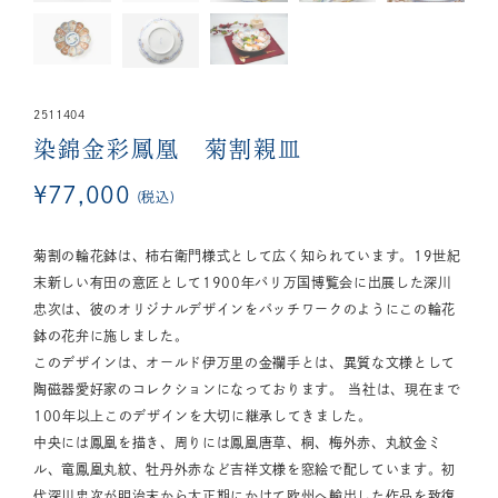
2511404
染錦金彩鳳凰 菊割親皿
¥
77,000
税込
菊割の輪花鉢は、柿右衛門様式として広く知られています。19世紀
末新しい有田の意匠として1900年パリ万国博覧会に出展した深川
忠次は、彼のオリジナルデザインをパッチワークのようにこの輪花
鉢の花弁に施しました。
このデザインは、オールド伊万里の金襴手とは、異質な文様として
陶磁器愛好家のコレクションになっております。 当社は、現在まで
100年以上このデザインを大切に継承してきました。
中央には鳳凰を描き、周りには鳳凰唐草、桐、梅外赤、丸紋金ミ
ル、竜鳳凰丸紋、牡丹外赤など吉祥文様を窓絵で配しています。初
代深川忠次が明治末から大正期にかけて欧州へ輸出した作品を致復