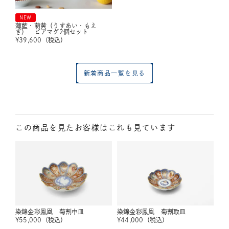
NEW
薄藍・萌黄（うすあい・もえ
ぎ） ビアマグ2個セット
¥
39,600
（税込）
新着商品一覧を見る
この商品を見たお客様はこれも見ています
染錦金彩鳳凰 菊割中皿
染錦金彩鳳凰 菊割取皿
¥
55,000
（税込）
¥
44,000
（税込）