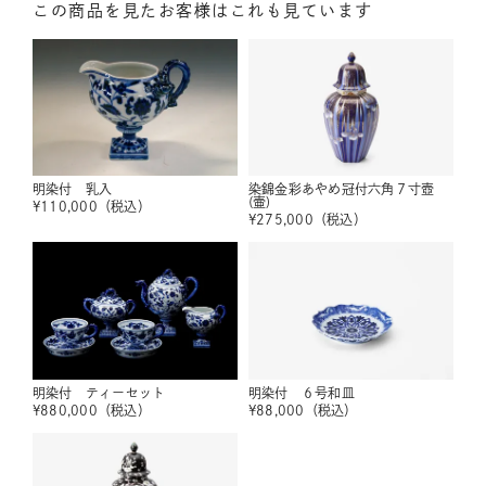
この商品を見たお客様はこれも見ています
明染付 乳入
染錦金彩あやめ冠付六角７寸壺
(壷)
¥
110,000
（税込）
¥
275,000
（税込）
明染付 ティーセット
明染付 ６号和皿
¥
880,000
（税込）
¥
88,000
（税込）