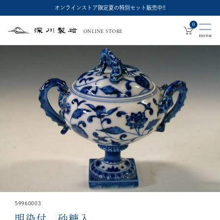
オンラインストア限定夏の特別セット販売中!!
0
ONLINE STORE
深
川
製
磁
59960003
明染付 砂糖入