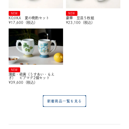
NEW
NEW
KOJIKA 夏の晩酌セット
豪華 豆皿５枚組
¥
17,600
（税込）
¥
23,100
（税込）
NEW
薄藍・萌黄（うすあい・もえ
ぎ） ビアマグ2個セット
¥
39,600
（税込）
新着商品一覧を見る