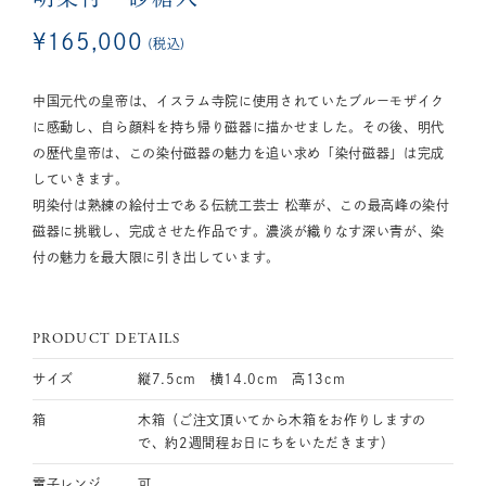
¥
165,000
税込
中国元代の皇帝は、イスラム寺院に使用されていたブルーモザイク
に感動し、自ら顔料を持ち帰り磁器に描かせました。その後、明代
の歴代皇帝は、この染付磁器の魅力を追い求め「染付磁器」は完成
していきます。
明染付は熟練の絵付士である伝統工芸士 松華が、この最高峰の染付
磁器に挑戦し、完成させた作品です。濃淡が織りなす深い青が、染
付の魅力を最大限に引き出しています。
PRODUCT DETAILS
サイズ
縦7.5cm 横14.0cm 高13cm
箱
木箱（ご注文頂いてから木箱をお作りしますの
で、約2週間程お日にちをいただきます）
電子レンジ
可