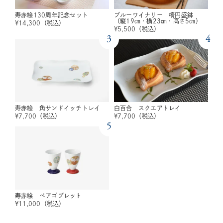
寿赤絵130周年記念セット
ブルーワイナリー 楕円盛鉢
（縦19㎝・横23㎝・高さ5㎝）
¥
14,300
（税込）
¥
5,500
（税込）
3
4
寿赤絵 角サンドイッチトレイ
白百合 スクエアトレイ
¥
7,700
（税込）
¥
7,700
（税込）
5
寿赤絵 ペアゴブレット
¥
11,000
（税込）