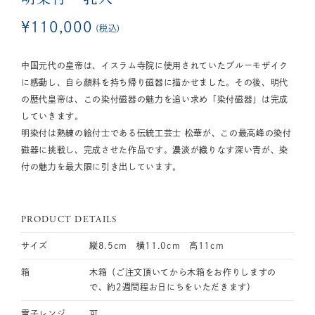
¥
110,000
税込
中国元代の皇帝は、イスラム寺院に使用されていたブルーモザイク
に感動し、自ら顔料を持ち帰り磁器に描かせました。その後、明代
の歴代皇帝は、この染付磁器の魅力を追い求め「染付磁器」は完成
していきます。
明染付は熟練の絵付士である伝統工芸士 松華が、この最高峰の染付
磁器に挑戦し、完成させた作品です。濃淡が織りなす深い青が、染
付の魅力を最大限に引き出しています。
PRODUCT DETAILS
サイズ
縦8.5cm 横11.0cm 高11cm
箱
木箱（ご注文頂いてから木箱をお作りしますの
で、約2週間程お日にちをいただきます）
電子レンジ
可