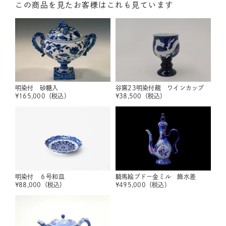
この商品を見たお客様はこれも見ています
明染付 砂糖入
谷窯23明染付龍 ワインカップ
¥
165,000
（税込）
¥
38,500
（税込）
明染付 ６号和皿
騎馬絵ブドー金ミル 飾水差
¥
88,000
（税込）
¥
495,000
（税込）