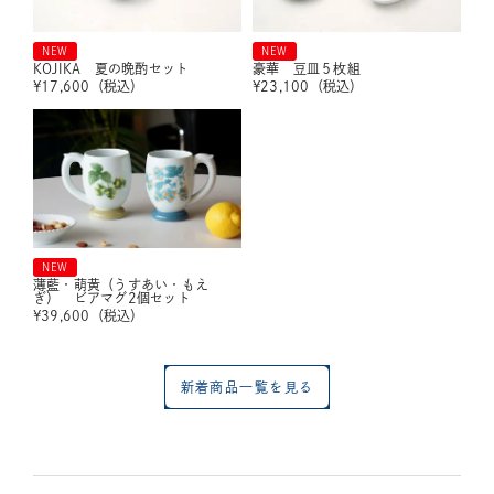
NEW
NEW
KOJIKA 夏の晩酌セット
豪華 豆皿５枚組
¥
17,600
（税込）
¥
23,100
（税込）
NEW
薄藍・萌黄（うすあい・もえ
ぎ） ビアマグ2個セット
¥
39,600
（税込）
新着商品一覧を見る