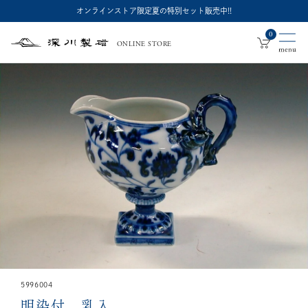
オンラインストア限定夏の特別セット販売中!!
0
ONLINE STORE
深
川
製
磁
5996004
明染付 乳入