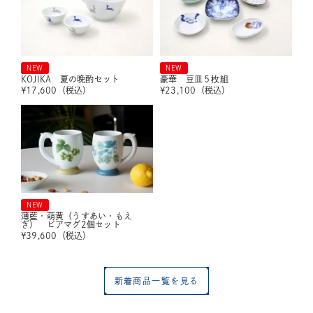
NEW
NEW
KOJIKA 夏の晩酌セット
豪華 豆皿５枚組
¥
17,600
（税込）
¥
23,100
（税込）
NEW
薄藍・萌黄（うすあい・もえ
ぎ） ビアマグ2個セット
¥
39,600
（税込）
新着商品一覧を見る