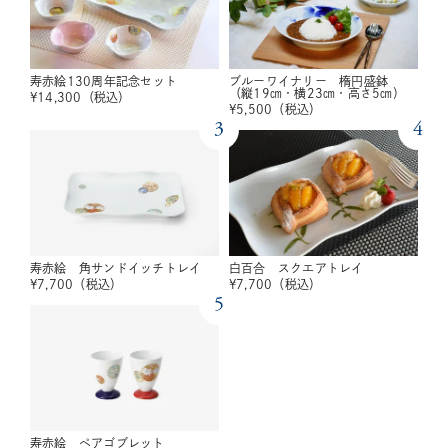
寿赤絵130周年記念セット
ブルーワイナリー 楕円盛鉢
（縦19㎝・横23㎝・高さ5㎝）
¥
14,300
（税込）
¥
5,500
（税込）
3
4
寿赤絵 角サンドイッチトレイ
白百合 スクエアトレイ
¥
7,700
（税込）
¥
7,700
（税込）
5
寿赤絵 ペアゴブレット