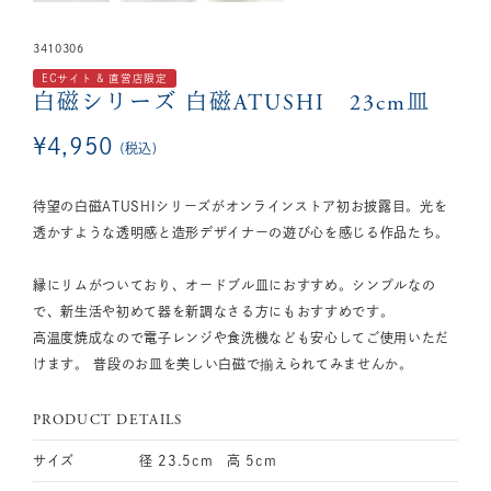
3410306
ECサイト & 直営店限定
白磁シリーズ
白磁ATUSHI 23cm皿
¥
4,950
税込
待望の白磁ATUSHIシリーズがオンラインストア初お披露目。光を
透かすような透明感と造形デザイナーの遊び心を感じる作品たち。
縁にリムがついており、オードブル皿におすすめ。シンプルなの
で、新生活や初めて器を新調なさる方にもおすすめです。
高温度焼成なので電子レンジや食洗機なども安心してご使用いただ
けます。 普段のお皿を美しい白磁で揃えられてみませんか。
PRODUCT DETAILS
サイズ
径 23.5cm 高 5cm