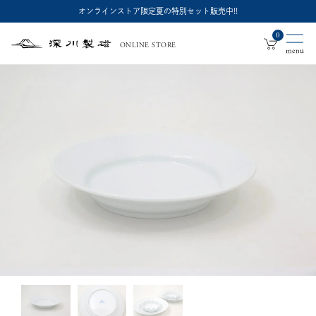
オンラインストア限定夏の特別セット販売中!!
0
ONLINE STORE
深
川
製
磁