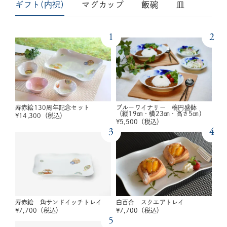
ギフト(内祝)
マグカップ
飯碗
皿
1
2
寿赤絵130周年記念セット
ブルーワイナリー 楕円盛鉢
（縦19㎝・横23㎝・高さ5㎝）
¥
14,300
（税込）
¥
5,500
（税込）
3
4
寿赤絵 角サンドイッチトレイ
白百合 スクエアトレイ
¥
7,700
（税込）
¥
7,700
（税込）
5