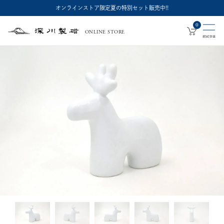
オンラインストア限定夏の特別セット販売中!!
0
ONLINE STORE
深
川
製
磁