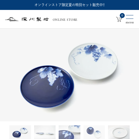
オンラインストア限定夏の特別セット販売中!!
0
ONLINE STORE
深
川
製
磁