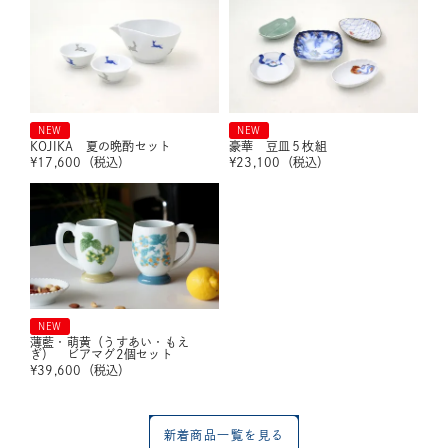
NEW
NEW
KOJIKA 夏の晩酌セット
豪華 豆皿５枚組
¥
17,600
（税込）
¥
23,100
（税込）
NEW
薄藍・萌黄（うすあい・もえ
ぎ） ビアマグ2個セット
¥
39,600
（税込）
新着商品一覧を見る