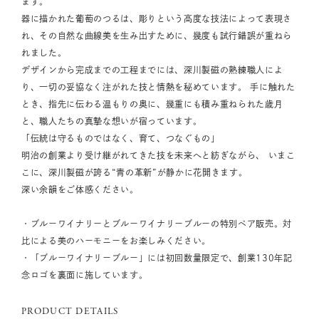
ます。
器に描かれた葡萄のつるは、彫りという高度な技法によって表現さ
れ、その自然な曲線美を生み出すために、幾度も試行錯誤が重ねら
れました。
デザインから完成までの工程までには、深川製磁の熟練職人によ
り、一切の妥協なく注がれた技と情熱を秘めています。 手に触れた
とき、指先に伝わる温もりの奥に、幾重にも積み重ねられた歳月
と、職人たちの真摯な想いが宿っています。
「伝統は守るものではなく、育て、つなぐもの」
明治の創業より受け継がれてきた技を未来へと紡ぎながら、 いまこ
こに、深川製磁が誇る“青の革新”が静かに花開きます。
深い余韻をご体感ください。
・ブルーワイナリーとブルーワイナリーブルーの特別ペア販売。対
比による美のハーモニーをお楽しみください。
・「ブルーワイナリーブルー」には初回数量限定で、創業130年記
念ロゴを裏面に施しています。
PRODUCT DETAILS