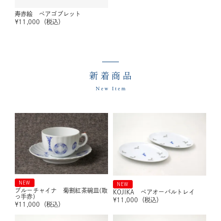
寿赤絵 ペアゴブレット
¥
11,000
（税込）
新着商品
New Item
NEW
NEW
ブルーチャイナ 菊割紅茶碗皿(取
KOJIKA ペアオーバルトレイ
っ手赤)
¥
11,000
（税込）
¥
11,000
（税込）