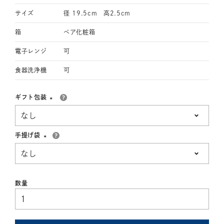
サイズ
径 19.5cm 高2.5cm
箱
ペア化粧箱
電子レンジ
可
食器洗浄機
可
ギフト包装
(必
須)
手提げ袋
(必
須)