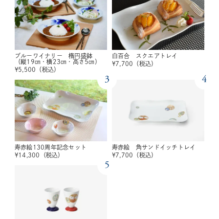
ブルーワイナリー 楕円盛鉢
白百合 スクエアトレイ
（縦19㎝・横23㎝・高さ5㎝）
¥
7,700
（税込）
¥
5,500
（税込）
3
4
寿赤絵130周年記念セット
寿赤絵 角サンドイッチトレイ
¥
14,300
（税込）
¥
7,700
（税込）
5