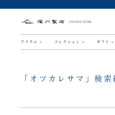
ONLINE STORE
深
川
製
磁
アイテム
コレクション
ギフト
限定商品
てと
「オツカレサマ」
検索
皿
カップ ＆ ソーサー
ワインカップ
TEWAZ