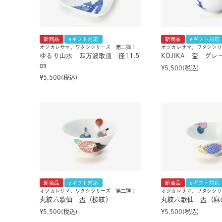
新商品
eギフト対応
新商品
eギフト対応
オツカレサマ、ワタシシリーズ 第二弾！
オツカレサマ、ワタシシリ
ゆるり山水 四方波取皿 径11.5
KOJIKA 盃 グレ
㎝
¥
5,500
税込
¥
5,500
税込
新商品
eギフト対応
新商品
eギフト対応
オツカレサマ、ワタシシリーズ 第二弾！
オツカレサマ、ワタシシリ
丸紋六歌仙 盃（桜紋）
丸紋六歌仙 盃（麻
¥
5,500
税込
¥
5,500
税込