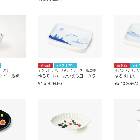
新商品
eギフト対応
新商品
eギ
ーズ！
オツカレサマ、ワタシシリーズ 第二弾！
オツカレサマ、
ケビ 飯碗
ゆるり山水 おつまみ皿 タワー
ゆるり山水 
¥
6,600
税込
¥
6,600
税込