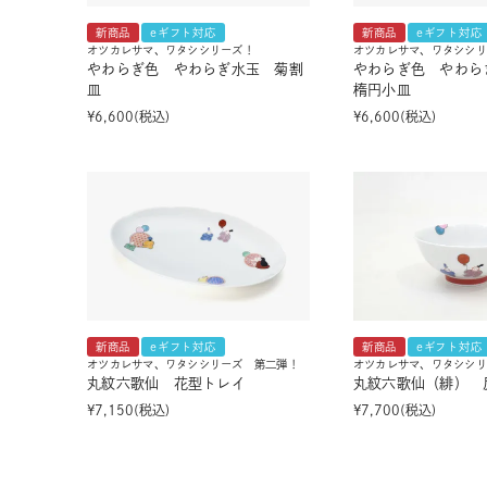
新商品
eギフト対応
新商品
eギフト対応
オツカレサマ、ワタシシリーズ！
オツカレサマ、ワタシシリ
やわらぎ色 やわらぎ水玉 菊割
やわらぎ色 やわら
皿
楕円小皿
¥
6,600
税込
¥
6,600
税込
新商品
eギフト対応
新商品
eギフト対応
オツカレサマ、ワタシシリーズ 第二弾！
オツカレサマ、ワタシシリ
丸紋六歌仙 花型トレイ
丸紋六歌仙（緋） 反
¥
7,150
税込
¥
7,700
税込