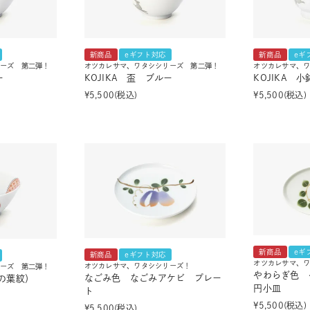
新商品
eギフト対応
新商品
eギ
ーズ 第二弾！
オツカレサマ、ワタシシリーズ 第二弾！
オツカレサマ、
ー
KOJIKA 盃 ブルー
KOJIKA 
¥
5,500
税込
¥
5,500
税込
新商品
eギ
新商品
eギフト対応
オツカレサマ、
オツカレサマ、ワタシシリーズ！
ーズ 第二弾！
やわらぎ色 
なごみ色 なごみアケビ プレー
の葉紋）
円小皿
ト
¥
5,500
税込
¥
5,500
税込