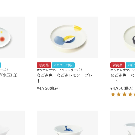
湯呑
飯碗
鉢
食卓小物
青磁
シンプル
花モチーフ
花器／インテリア
ボンボニエ
新商品
eギフト対応
新商品
eギ
ーズ！
オツカレサマ、ワタシシリーズ！
オツカレサマ、
ぎ水玉(白)
なごみ色 なごみレモン プレー
なごみ色 な
ト
ート
¥
4,950
税込
¥
4,950
税込