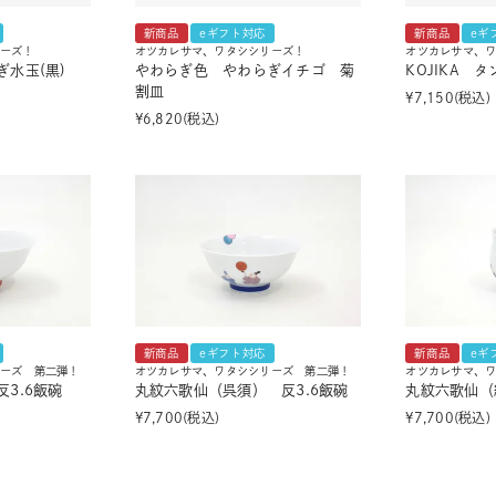
新商品
eギフト対応
新商品
eギ
ーズ！
オツカレサマ、ワタシシリーズ！
オツカレサマ、
ぎ水玉(黒)
やわらぎ色 やわらぎイチゴ 菊
KOJIKA 
割皿
¥
7,150
税込
¥
6,820
税込
新商品
eギフト対応
新商品
eギ
ーズ 第二弾！
オツカレサマ、ワタシシリーズ 第二弾！
オツカレサマ、
3.6飯碗
丸紋六歌仙（呉須） 反3.6飯碗
丸紋六歌仙（
¥
7,700
税込
¥
7,700
税込