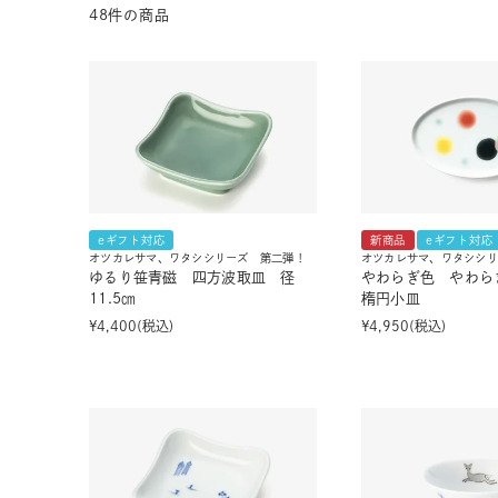
48
件の商品
茶器揃い
丼
染付
蓋物
eギフト対応
新商品
eギフト対応
オツカレサマ、ワタシシリーズ 第二弾！
オツカレサマ、ワタシシリ
ゆるり笹青磁 四方波取皿 径
やわらぎ色 やわら
11.5㎝
楕円小皿
¥
4,400
税込
¥
4,950
税込