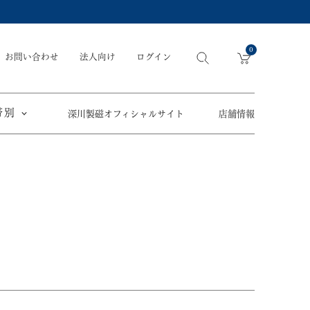
0
お問い合わせ
法人向け
ログイン
帯別
深川製磁オフィシャルサイト
店舗情報
引出物
手元供養
〜
節目の御祝
ペット骨壺
オツカレサマ、
5,500円
以内
(税込)
ワタシ
eギフト
5,501円～11,000円
(税込)
11,001円～22,000円
(税込)
須／土瓶
22,001円～33,000円
(税込)
草花折枝白抜紋