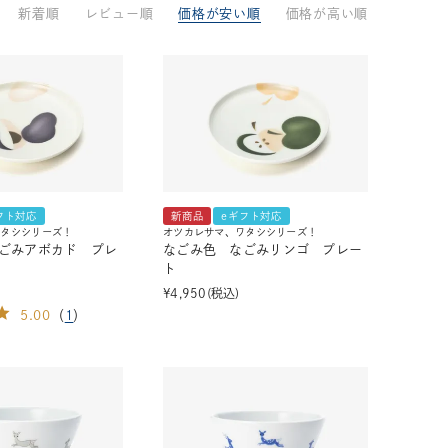
新着順
レビュー順
価格が安い順
価格が高い順
33,001円～55,000円
(税込)
55,001円
以上
(税込)
動物モチーフ
ール
フト対応
新商品
eギフト対応
ワタシシリーズ！
オツカレサマ、ワタシシリーズ！
ごみアボカド プレ
なごみ色 なごみリンゴ プレー
ト
¥
4,950
税込
5.00
（
1
）