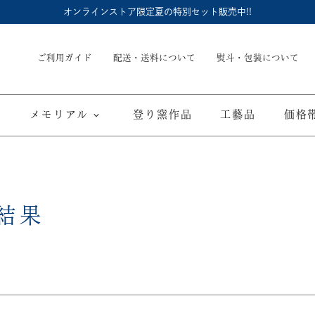
オンラインストア限定夏の特別セット販売中!!
ご利用ガイド
配送・送料について
熨斗・包装について
メモリアル
登り窯作品
工藝品
価格
内祝
御結婚御祝
長命壺 (骨壺)
季節商品
子供食器
御出産御祝
長寿の御祝
仏具
て
ブルーワイナリー
ブルーチャイナ
寿赤絵
結果
取り皿
豆皿
海外へのお土産
弔事
カップ／ゴブレット
マグカップ
酒器
ポット／急
A
ARTE WAN
ARTE PLATE
富士山