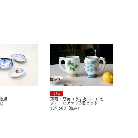
NEW
枚組
薄藍・萌黄（うすあい・もえ
ぎ） ビアマグ2個セット
込）
¥
39,600
（税込）