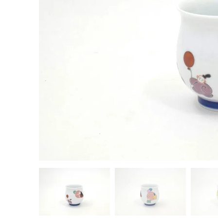
茶器揃い
丼
染付
蓋物