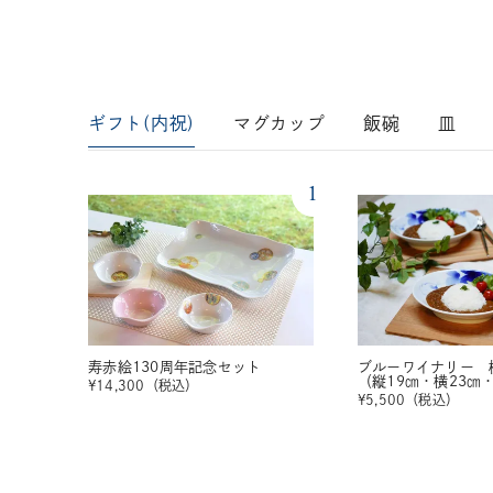
ギフト(内祝)
マグカップ
飯碗
皿
1
寿赤絵130周年記念セット
ブルーワイナリー 
（縦19㎝・横23㎝
¥
14,300
（税込）
¥
5,500
（税込）