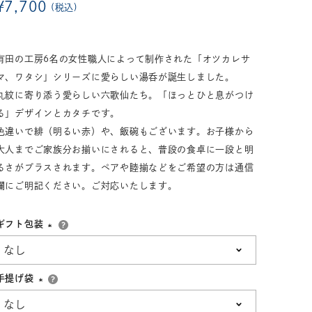
¥
7,700
税込
33,001円～55,000円
(税込)
55,001円
以上
(税込)
有田の工房6名の女性職人によって制作された「オツカレサ
マ、ワタシ」シリーズに愛らしい湯呑が誕生しました。
丸紋に寄り添う愛らしい六歌仙たち。「ほっとひと息がつけ
る」デザインとカタチです。
動物モチーフ
ール
色違いで緋（明るい赤）や、飯碗もございます。お子様から
大人までご家族分お揃いにされると、普段の食卓に一段と明
るさがプラスされます。ペアや睦揃などをご希望の方は通信
欄にご明記ください。ご対応いたします。
ギフト包装
(必
須)
手提げ袋
(必