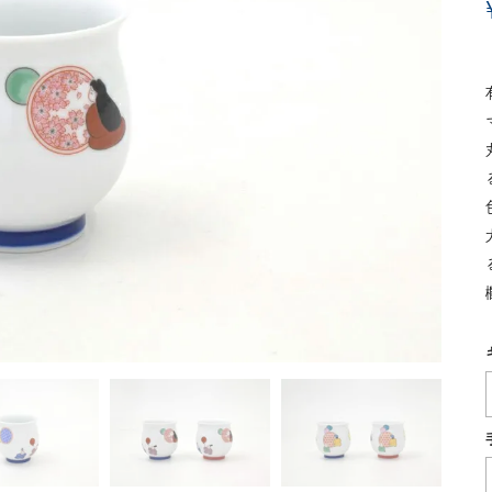
湯呑
飯碗
鉢
食卓小物
青磁
シンプル
花モチーフ
花器／インテリア
ボンボニエ