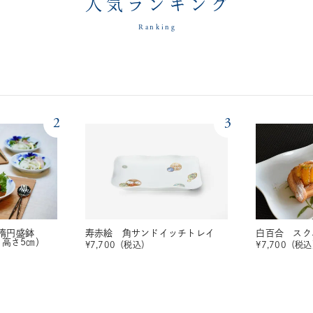
人気ランキング
Ranking
2
3
楕円盛鉢
寿赤絵 角サンドイッチトレイ
白百合 スク
・高さ5㎝）
¥
7,700
（税込）
¥
7,700
（税込