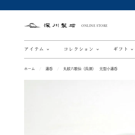
ONLINE STORE
深
川
製
磁
アイテム
コレクション
ギフト
ホーム
湯呑
丸紋六歌仙（呉須） 元型小湯呑
限定商品
てと
皿
カップ ＆ ソーサー
ワインカップ
TEWAZ