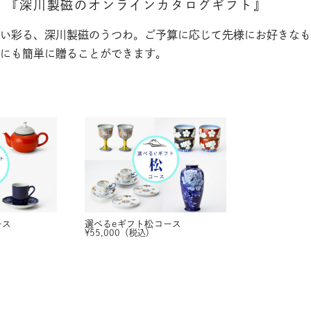
。
『深川製磁のオンラインカタログギフト』
い彩る、深川製磁のうつわ。ご予算に応じて先様にお好きなも
にも簡単に贈ることができます。
ース
選べるeギフト
松コース
¥
55,000
（税込）