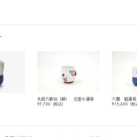
す
丸紋六歌仙（緋） 元型小湯呑
六瓢 組湯呑
¥
7,700
（税込）
¥
15,400
（税