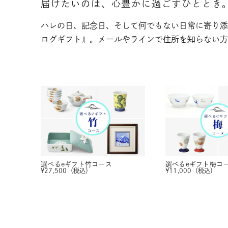
届けたいのは、心豊かに過ごすひととき
ハレの日、記念日、そして何でもない日常に寄り添
ログギフト』。メールやラインで住所を知らない方
選べるeギフト
竹コース
選べるeギフト
梅コ
¥
27,500
（税込）
¥
11,000
（税込）