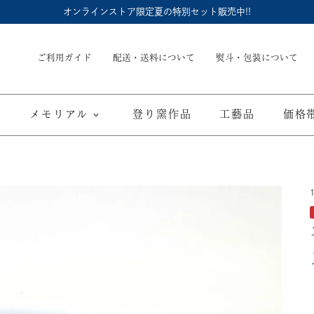
オンラインストア限定夏の特別セット販売中!!
ご利用ガイド
配送・送料について
熨斗・包装について
メモリアル
登り窯作品
工藝品
価格
内祝
御結婚御祝
長命壺 (骨壺)
季節商品
子供食器
御出産御祝
長寿の御祝
仏具
て
ブルーワイナリー
ブルーチャイナ
寿赤絵
取り皿
豆皿
海外へのお土産
弔事
カップ／ゴブレット
マグカップ
酒器
ポット／急
A
ARTE WAN
ARTE PLATE
富士山