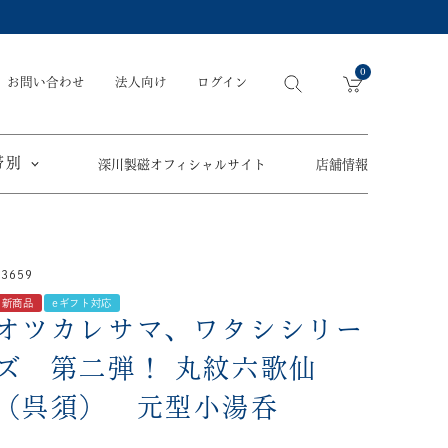
0
お問い合わせ
法人向け
ログイン
帯別
深川製磁オフィシャルサイト
店舗情報
引出物
手元供養
〜
13659
節目の御祝
ペット骨壺
オツカレサマ、
新商品
eギフト対応
5,500円
以内
(税込)
ワタシ
オツカレサマ、ワタシシリー
eギフト
5,501円～11,000円
(税込)
ズ 第二弾！
丸紋六歌仙
11,001円～22,000円
(税込)
（呉須） 元型小湯呑
須／土瓶
22,001円～33,000円
(税込)
草花折枝白抜紋