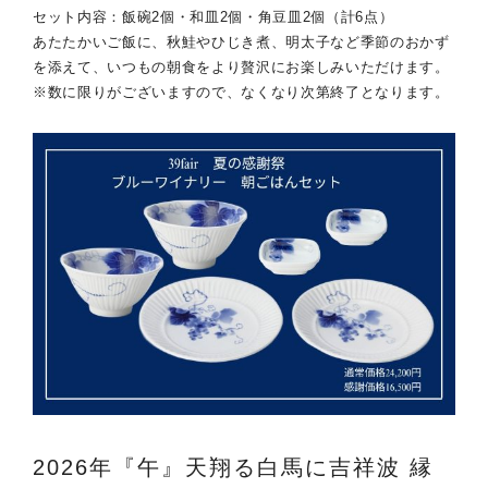
セット内容：飯碗2個・和皿2個・角豆皿2個（計6点）
あたたかいご飯に、秋鮭やひじき煮、明太子など季節のおかず
を添えて、いつもの朝食をより贅沢にお楽しみいただけます。
※数に限りがございますので、なくなり次第終了となります。
2026年『午』天翔る白馬に吉祥波 縁