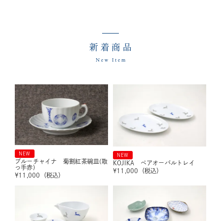
新着商品
New Item
NEW
NEW
ブルーチャイナ 菊割紅茶碗皿(取
KOJIKA ペアオーバルトレイ
っ手赤)
¥
11,000
（税込）
¥
11,000
（税込）