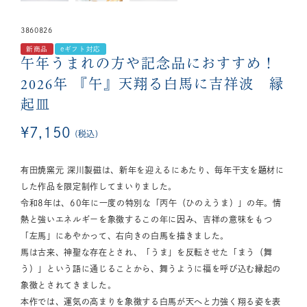
3860826
新商品
eギフト対応
午年うまれの方や記念品におすすめ！
2026年 『午』天翔る白馬に吉祥波 縁
起皿
¥
7,150
税込
有田焼窯元 深川製磁は、新年を迎えるにあたり、毎年干支を題材に
した作品を限定制作してまいりました。
令和8年は、60年に一度の特別な「丙午（ひのえうま）」の年。情
熱と強いエネルギーを象徴するこの年に因み、吉祥の意味をもつ
「左馬」にあやかって、右向きの白馬を描きました。
馬は古来、神聖な存在とされ、「うま」を反転させた「まう（舞
う）」という語に通じることから、舞うように福を呼び込む縁起の
象徴とされてきました。
本作では、運気の高まりを象徴する白馬が天へと力強く翔る姿を表