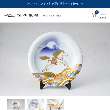
オンラインストア限定夏の特別セット販売中!!
0
ONLINE STORE
深
川
製
磁