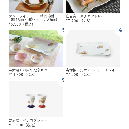
ブルーワイナリー 楕円盛鉢
白百合 スクエアトレイ
（縦19㎝・横23㎝・高さ5㎝）
¥
7,700
（税込）
¥
5,500
（税込）
3
4
寿赤絵130周年記念セット
寿赤絵 角サンドイッチトレイ
¥
14,300
（税込）
¥
7,700
（税込）
5
寿赤絵 ペアゴブレット
¥
11,000
（税込）