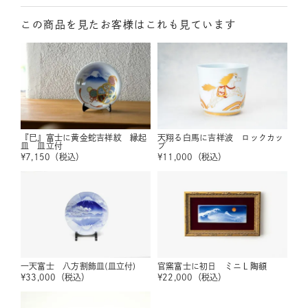
この商品を見たお客様はこれも見ています
『巳』富士に黄金蛇吉祥紋 縁起
天翔る白馬に吉祥波 ロックカッ
皿 皿立付
プ
¥
7,150
（税込）
¥
11,000
（税込）
一天富士 八方割飾皿(皿立付)
官窯富士に初日 ミニＬ陶額
¥
33,000
（税込）
¥
22,000
（税込）