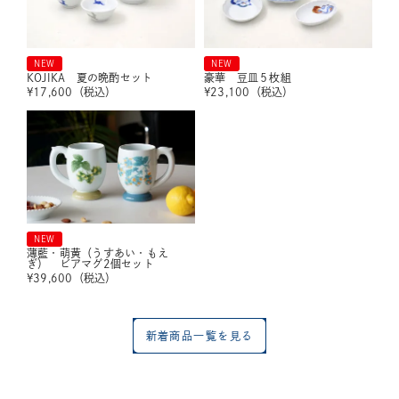
NEW
NEW
KOJIKA 夏の晩酌セット
豪華 豆皿５枚組
¥
17,600
（税込）
¥
23,100
（税込）
NEW
薄藍・萌黄（うすあい・もえ
ぎ） ビアマグ2個セット
¥
39,600
（税込）
新着商品一覧を見る