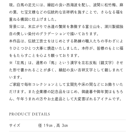
現。白馬の足元には、縁起の良い西海波を配し、波間に松竹梅、麻
の葉、七宝文様などの伝統的な吉祥柄を施すことで、さらなる福を
重ねる構図に仕上げました。
背景には、末広がりで永遠の繁栄を象徴する富士山を、深川製磁独
自の美しい染付のグラデーションで描いております。
本作品は、伝統工芸士をはじめとする熟練の職人たちの手わざによ
りひとつひとつ大事に焼造いたしました。本作が、皆様のもとに福
をもたらすことを心より願っております。
※「左馬」は、通常の「馬」という漢字を左右反転（鏡文字）させ
た形で書かれることが多く、縁起の良い吉祥文字として親しまれて
います。
ご家庭で毎年コレクションとして玄関先や床の間などにお飾りいた
だけます。また企業様の記念品をはじめ、御歳暮や御年賀はもちろ
ん、午年うまれの方やお土産品として大変喜ばれるアイテムです。
PRODUCT DETAILS
サイズ
径 19㎝ , 高 3㎝