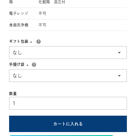
箱
化粧箱 皿立付
電子レンジ
不可
食器洗浄機
不可
ギフト包装
(必
須)
手提げ袋
(必
須)
カートに入れる