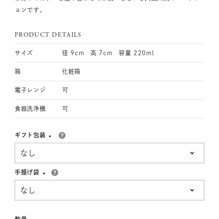
ョンです。
PRODUCT DETAILS
サイズ
径 9cm 高 7cm 容量 220ml
箱
化粧箱
電子レンジ
可
食器洗浄機
可
ギフト包装
(必
須)
手提げ袋
(必
須)