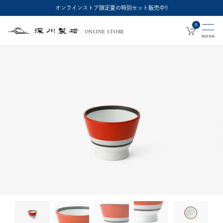
オンラインストア限定夏の特別セット販売中!!
0
ONLINE STORE
深
川
製
磁