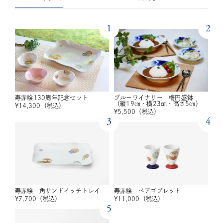
1
2
寿赤絵130周年記念セット
ブルーワイナリー 楕円盛鉢
（縦19㎝・横23㎝・高さ5㎝）
¥
14,300
（税込）
¥
5,500
（税込）
3
4
寿赤絵 角サンドイッチトレイ
寿赤絵 ペアゴブレット
¥
7,700
（税込）
¥
11,000
（税込）
5