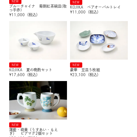
NEW
NEW
ブルーチャイナ 菊割紅茶碗皿(取
KOJIKA ペアオーバルトレイ
っ手赤)
¥
11,000
（税込）
¥
11,000
（税込）
NEW
NEW
KOJIKA 夏の晩酌セット
豪華 豆皿５枚組
¥
17,600
（税込）
¥
23,100
（税込）
NEW
薄藍・萌黄（うすあい・もえ
ぎ） ビアマグ2個セット