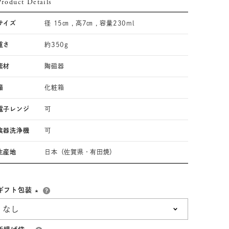
Product Details
33,001円～55,000円
(税込)
サイズ
径 15㎝ , 高7㎝ , 容量230ml
55,001円
以上
(税込)
重さ
約350g
素材
陶磁器
動物モチーフ
ール
箱
化粧箱
電子レンジ
可
食器洗浄機
可
生産地
日本（佐賀県・有田焼）
ギフト包装
(必
須)