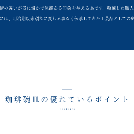
情の違いが器に温かで気韻ある印象を与える為です。熟練した職人
には、明治期以来頑なに変わる事なく伝承してきた工芸品としての
珈琲碗皿の優れているポイント
Features