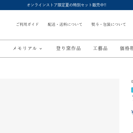
オンラインストア限定夏の特別セット販売中!!
ご利用ガイド
配送・送料について
熨斗・包装について
メモリアル
登り窯作品
工藝品
価格
内祝
御結婚御祝
長命壺 (骨壺)
季節商品
子供食器
御出産御祝
長寿の御祝
仏具
て
ブルーワイナリー
ブルーチャイナ
寿赤絵
取り皿
豆皿
海外へのお土産
弔事
カップ／ゴブレット
マグカップ
酒器
ポット／急
A
ARTE WAN
ARTE PLATE
富士山