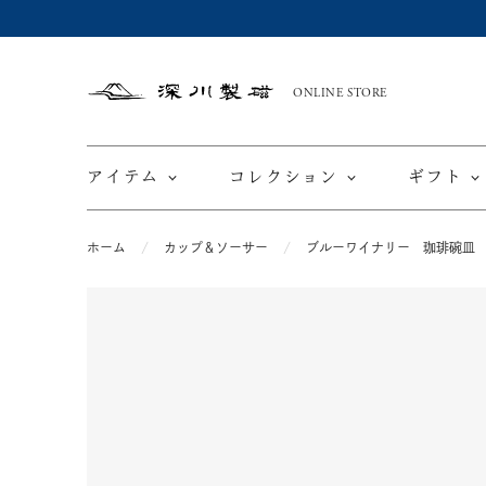
ONLINE STORE
深
川
製
磁
アイテム
コレクション
ギフト
ホーム
カップ＆ソーサー
ブルーワイナリー 珈琲碗皿
限定商品
てと
皿
カップ ＆ ソーサー
ワインカップ
TEWAZ