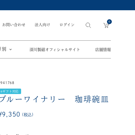
0
お問い合わせ
法人向け
ログイン
帯別
深川製磁オフィシャルサイト
店舗情報
引出物
手元供養
〜
0941768
節目の御祝
ペット骨壺
オツカレサマ、
eギフト対応
5,500円
以内
(税込)
ワタシ
ブルーワイナリー 珈琲碗皿
eギフト
5,501円～11,000円
(税込)
¥
9,350
税込
11,001円～22,000円
(税込)
須／土瓶
22,001円～33,000円
(税込)
草花折枝白抜紋