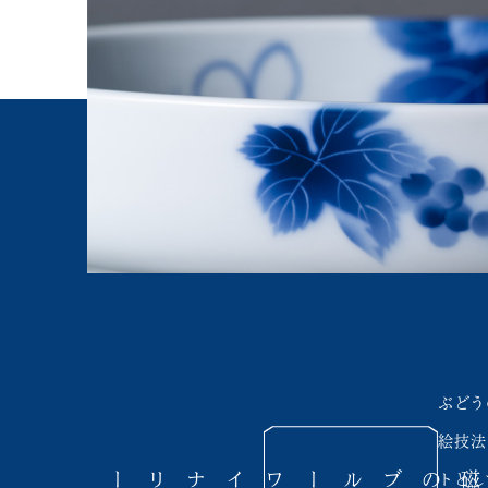
ぶどう
絵技法
ワイナリー
ブルー
深川製磁の
トとし