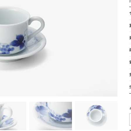
湯呑
飯碗
鉢
食卓小物
青磁
シンプル
花モチーフ
花器／インテリア
ボンボニエ