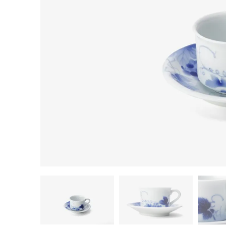
茶器揃い
丼
染付
蓋物