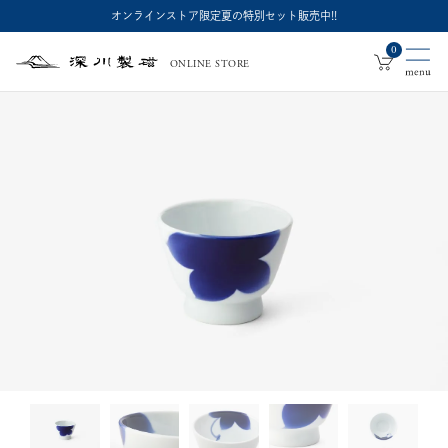
オンラインストア限定夏の特別セット販売中!!
0
ONLINE STORE
深
川
製
磁