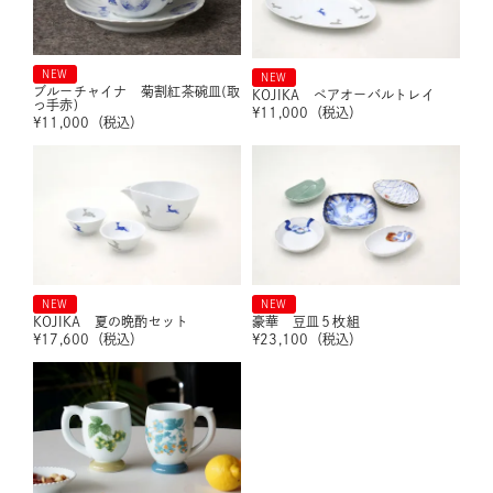
NEW
NEW
ブルーチャイナ 菊割紅茶碗皿(取
KOJIKA ペアオーバルトレイ
っ手赤)
¥
11,000
（税込）
¥
11,000
（税込）
NEW
NEW
KOJIKA 夏の晩酌セット
豪華 豆皿５枚組
¥
17,600
（税込）
¥
23,100
（税込）