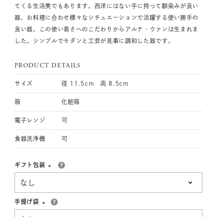
てくる生活美でもあります。西洋にはない手に持って馴染みが良い
器、お料理に合わせ様々なシチュエーションで活躍する使い勝手の
良い器。この使い易さへのこだわりからアルテ・ウァンは生まれま
した。シンプルでモダンと工芸が見事に調和した器です。
PRODUCT DETAILS
サイズ
径 11.5cm 高 8.5cm
箱
化粧箱
電子レンジ
可
食器洗浄機
可
ギフト包装
(必
須)
手提げ袋
(必