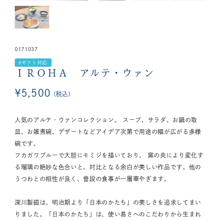
0171037
eギフト対応
ＩＲＯＨＡ アルテ・ウァン
¥
5,500
税込
人気のアルテ・ウァンコレクション。 スープ、サラダ、お鍋の取
皿、お雑煮碗、デザートなどアイデア次第で用途の幅が広がる多様
碗です。
フカガワブルーで大胆にモミジを描いており、 窯の炎により変化す
る瑠璃の絶妙な色合いと、対比となる余白が美しい作品です。他の
うつわとの相性が良く、普段の食事が一層華やぎます。
深川製磁は、明治期より「日本のかたち」の美しさを追求してまい
りました。「日本のかたち」は、使い易さへのこだわりから生まれ