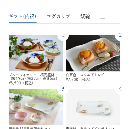
ギフト(内祝)
マグカップ
飯碗
皿
1
2
ブルーワイナリー 楕円盛鉢
白百合 スクエアトレイ
（縦19㎝・横23㎝・高さ5㎝）
¥
7,700
（税込）
¥
5,500
（税込）
3
4
寿赤絵130周年記念セット
寿赤絵 角サンドイッチトレイ