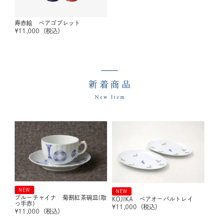
寿赤絵 ペアゴブレット
¥
11,000
（税込）
新着商品
New Item
NEW
NEW
ブルーチャイナ 菊割紅茶碗皿(取
KOJIKA ペアオーバルトレイ
っ手赤)
¥
11,000
（税込）
¥
11,000
（税込）