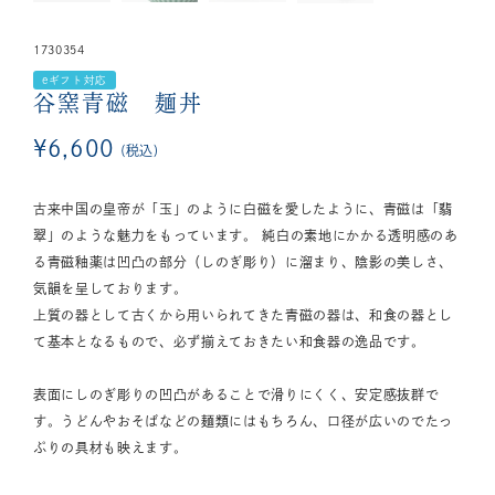
1730354
eギフト対応
谷窯青磁 麺丼
¥
6,600
税込
古来中国の皇帝が「玉」のように白磁を愛したように、青磁は「翡
翠」のような魅力をもっています。 純白の素地にかかる透明感のあ
る青磁釉薬は凹凸の部分（しのぎ彫り）に溜まり、陰影の美しさ、
気韻を呈しております。
上質の器として古くから用いられてきた青磁の器は、和食の器とし
て基本となるもので、必ず揃えておきたい和食器の逸品です。
表面にしのぎ彫りの凹凸があることで滑りにくく、安定感抜群で
す。うどんやおそばなどの麺類にはもちろん、口径が広いのでたっ
ぷりの具材も映えます。