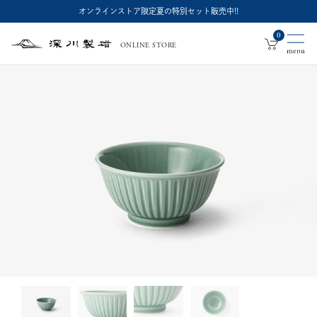
オンラインストア限定夏の特別セット販売中!!
0
ONLINE STORE
深
川
製
磁