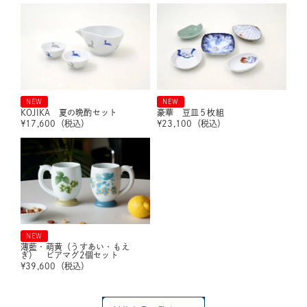
NEW
NEW
KOJIKA 夏の晩酌セット
豪華 豆皿５枚組
¥
17,600
（税込）
¥
23,100
（税込）
NEW
薄藍・萌黄（うすあい・もえ
ぎ） ビアマグ2個セット
¥
39,600
（税込）