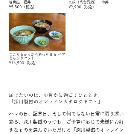
笹青磁 福丼
丸紋（高台呉須） 中丼
¥
5,500
（税込）
¥
9,900
（税込）
こころもからだもあったまる ペア
どんぶりセット
¥
16,500
（税込）
届けたいのは、心豊かに過ごすひととき。
『深川製磁のオンラインカタログギフト』
ハレの日、記念日、そして何でもない日常に寄り添い
彩る、深川製磁のうつわ。ご予算に応じて先様にお好
きなものを選んでいただける『深川製磁のオンライン