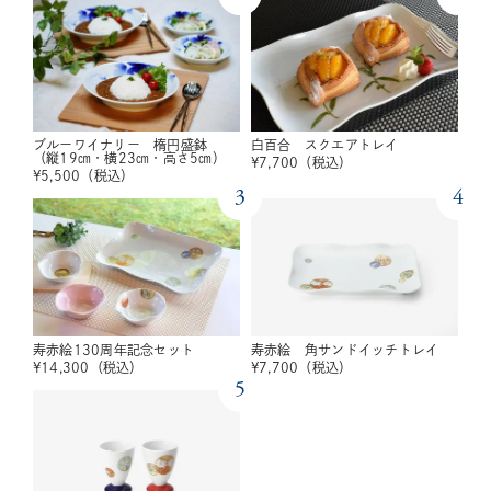
ブルーワイナリー 楕円盛鉢
白百合 スクエアトレイ
（縦19㎝・横23㎝・高さ5㎝）
¥
7,700
（税込）
¥
5,500
（税込）
3
4
寿赤絵130周年記念セット
寿赤絵 角サンドイッチトレイ
¥
14,300
（税込）
¥
7,700
（税込）
5