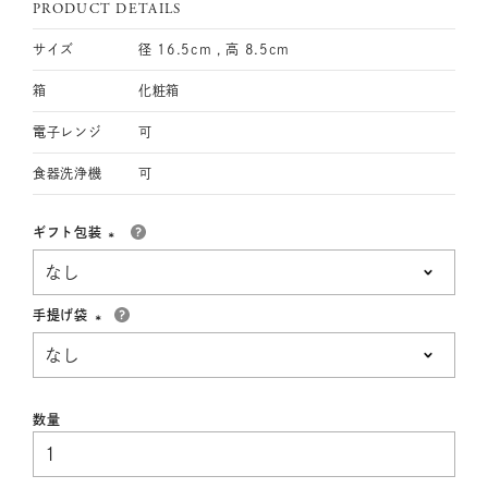
PRODUCT DETAILS
サイズ
径 16.5cm , 高 8.5cm
箱
化粧箱
電子レンジ
可
食器洗浄機
可
ギフト包装
(必
須)
手提げ袋
(必
須)