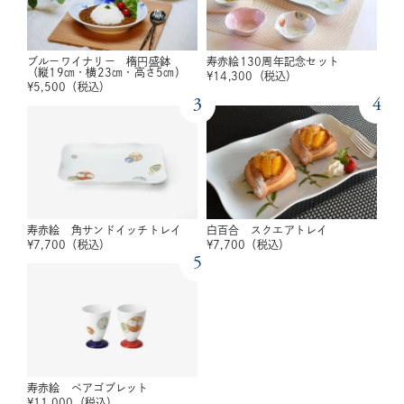
ブルーワイナリー 楕円盛鉢
寿赤絵130周年記念セット
（縦19㎝・横23㎝・高さ5㎝）
¥
14,300
（税込）
¥
5,500
（税込）
3
4
寿赤絵 角サンドイッチトレイ
白百合 スクエアトレイ
¥
7,700
（税込）
¥
7,700
（税込）
5
寿赤絵 ペアゴブレット
¥
11,000
（税込）