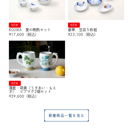
NEW
NEW
KOJIKA 夏の晩酌セット
豪華 豆皿５枚組
¥
17,600
（税込）
¥
23,100
（税込）
NEW
薄藍・萌黄（うすあい・もえ
ぎ） ビアマグ2個セット
¥
39,600
（税込）
新着商品一覧を見る