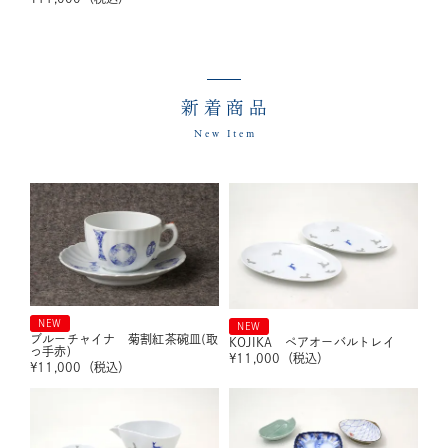
新着商品
New Item
NEW
NEW
ブルーチャイナ 菊割紅茶碗皿(取
KOJIKA ペアオーバルトレイ
っ手赤)
¥
11,000
（税込）
¥
11,000
（税込）