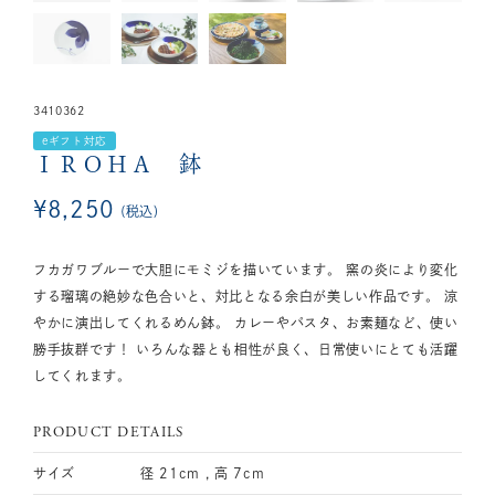
3410362
eギフト対応
ＩＲＯＨＡ 鉢
¥
8,250
税込
フカガワブルーで大胆にモミジを描いています。 窯の炎により変化
する瑠璃の絶妙な色合いと、対比となる余白が美しい作品です。 涼
やかに演出してくれるめん鉢。 カレーやパスタ、お素麺など、使い
勝手抜群です！ いろんな器とも相性が良く、日常使いにとても活躍
してくれます。
PRODUCT DETAILS
サイズ
径 21cm , 高 7cm