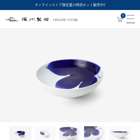
オンラインストア限定夏の特別セット販売中!!
0
ONLINE STORE
深
川
製
磁