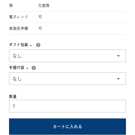
箱
化粧箱
電子レンジ
可
食器洗浄機
可
ギフト包装
(必
須)
手提げ袋
(必
須)
カートに入れる