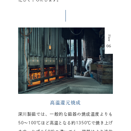
高温還元焼成
深川製磁では、一般的な磁器の焼成温度よりも
50〜100℃ほど高温となる約1350℃で焼き上げ