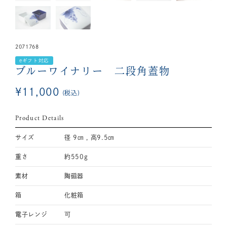
2071768
eギフト対応
ブルーワイナリー 二段角蓋物
¥
11,000
税込
Product Details
サイズ
径 9㎝ , 高9.5㎝
重さ
約550g
素材
陶磁器
箱
化粧箱
電子レンジ
可