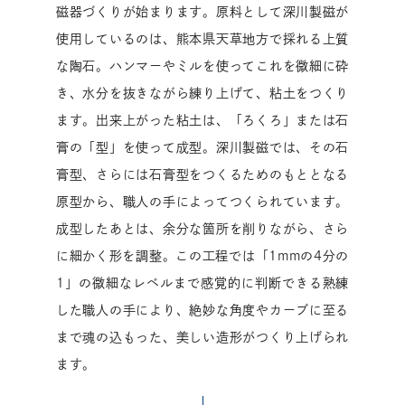
磁器づくりが始まります。原料として深川製磁が
使用しているのは、熊本県天草地方で採れる上質
な陶石。ハンマーやミルを使ってこれを微細に砕
き、水分を抜きながら練り上げて、粘土をつくり
ます。出来上がった粘土は、「ろくろ」または石
膏の「型」を使って成型。深川製磁では、その石
膏型、さらには石膏型をつくるためのもととなる
原型から、職人の手によってつくられています。
成型したあとは、余分な箇所を削りながら、さら
に細かく形を調整。この工程では「1mmの4分の
1」の微細なレベルまで感覚的に判断できる熟練
した職人の手により、絶妙な角度やカーブに至る
まで魂の込もった、美しい造形がつくり上げられ
ます。