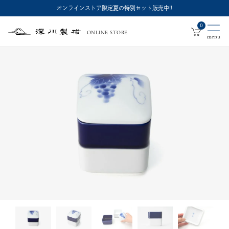
オンラインストア限定夏の特別セット販売中!!
0
ONLINE STORE
深
川
製
磁