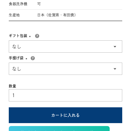
食器洗浄機
可
生産地
日本（佐賀県・有田焼）
ギフト包装
(必
須)
手提げ袋
(必
須)
カートに入れる