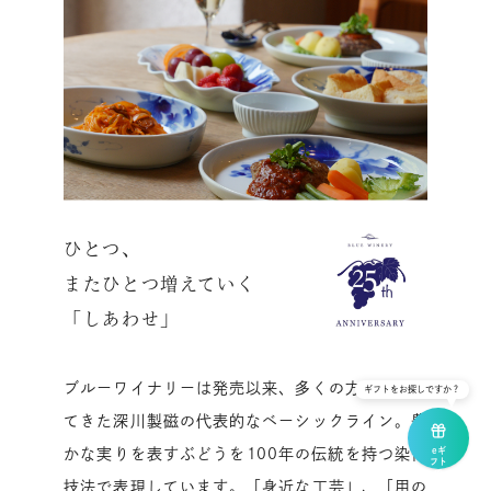
ひとつ、
またひとつ増えていく
「しあわせ」
ブルーワイナリーは発売以来、多くの方に愛され
ギフトをお探しですか？
てきた深川製磁の代表的なベーシックライン。豊
eギ
かな実りを表すぶどうを100年の伝統を持つ染付
フト
で
贈る
技法で表現しています。「身近な工芸」、「用の