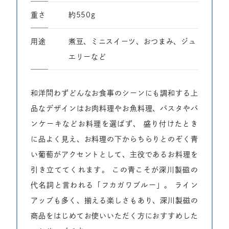
重さ
約550g
⽤途
煮豆、ミニスイーツ、おつまみ、ジュ
エリーなど
和洋問わずどんなお食事のシーンにも調和する上
品なデザインはお肉料理やお魚料理、パスタやパ
ンケーキなどお料理を選ばず、
盛り付けたとき
に品よく見え、お料理の下からちらりとのぞく青
い葡萄がアクセントとして、主役であるお料理を
引き立ててくれます。
この青こそが深川製磁の
代名詞と言われる「フカガワブルー」。
ライン
アップも多く、揃える楽しさもあり、深川製磁の
商品をはじめてお使いいただく方におすすめした