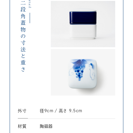
Detail
二段角蓋物の寸法と重さ
外寸
径9cm / ⾼さ 9.5cm
材質
陶磁器