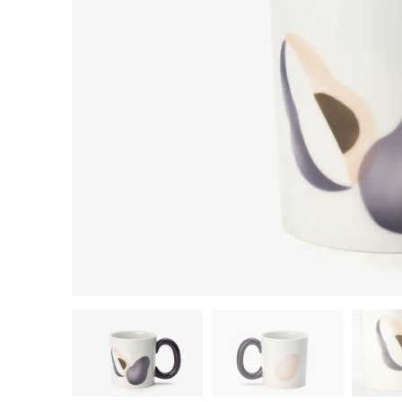
茶器揃い
丼
染付
蓋物