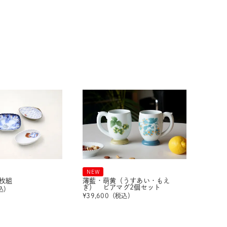
NEW
枚組
薄藍・萌黄（うすあい・もえ
ぎ） ビアマグ2個セット
込）
¥
39,600
（税込）