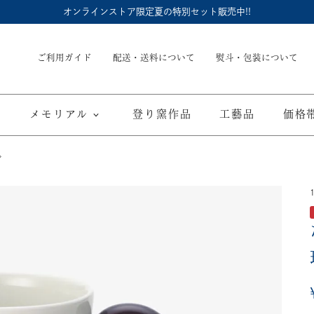
オンラインストア限定夏の特別セット販売中!!
ご利用ガイド
配送・送料について
熨斗・包装について
メモリアル
登り窯作品
工藝品
価格
グ
内祝
御結婚御祝
長命壺 (骨壺)
季節商品
子供食器
御出産御祝
長寿の御祝
仏具
て
ブルーワイナリー
ブルーチャイナ
寿赤絵
取り皿
豆皿
海外へのお土産
弔事
カップ／ゴブレット
マグカップ
酒器
ポット／急
A
ARTE WAN
ARTE PLATE
富士山