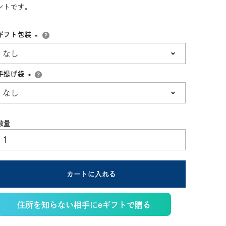
ントです。
ギフト包装
(必
須)
手提げ袋
(必
須)
カートに入れる
住所を知らない相手にeギフトで贈る