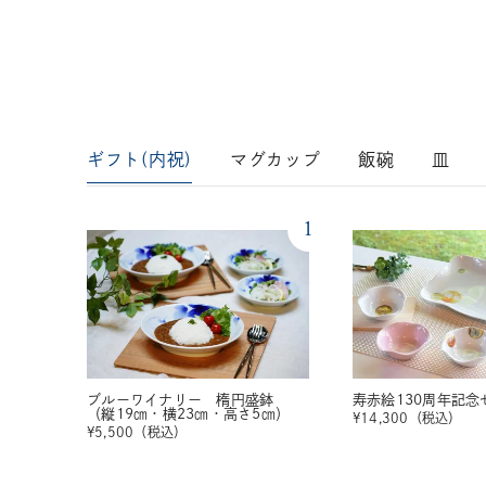
ギフト(内祝)
マグカップ
飯碗
皿
1
ブルーワイナリー 楕円盛鉢
寿赤絵130周年記念
（縦19㎝・横23㎝・高さ5㎝）
¥
14,300
（税込）
¥
5,500
（税込）