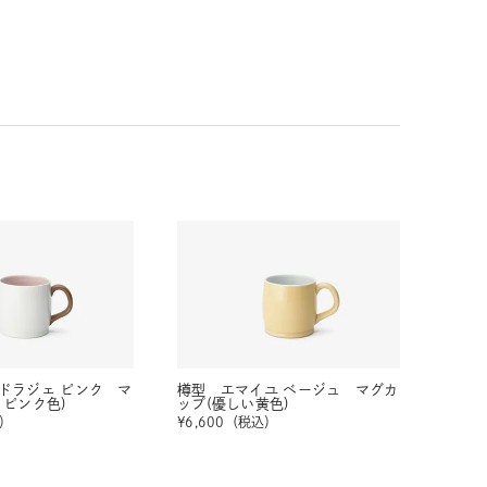
ドラジェ ピンク マ
樽型 エマイユ ベージュ マグカ
×ピンク色)
ップ(優しい黄色)
）
¥
6,600
（税込）