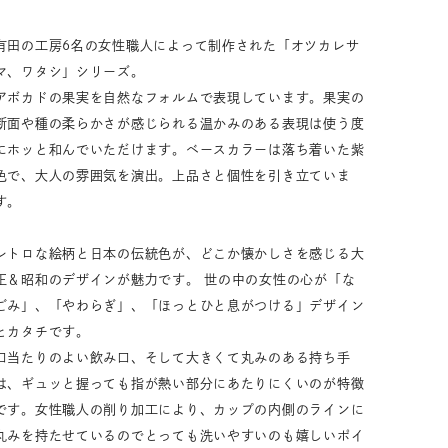
33,001円～55,000円
(税込)
有田の工房6名の女性職人によって制作された「オツカレサ
55,001円
以上
(税込)
マ、ワタシ」シリーズ。
アボカドの果実を自然なフォルムで表現しています。果実の
断面や種の柔らかさが感じられる温かみのある表現は使う度
にホッと和んでいただけます。ベースカラーは落ち着いた紫
動物モチーフ
ール
色で、大人の雰囲気を演出。上品さと個性を引き立ていま
す。
レトロな絵柄と日本の伝統色が、どこか懐かしさを感じる大
正＆昭和のデザインが魅力です。 世の中の女性の心が「な
ごみ」、「やわらぎ」、「ほっとひと息がつける」デザイン
とカタチです。
口当たりのよい飲み口、そして大きくて丸みのある持ち手
は、ギュッと握っても指が熱い部分にあたりにくいのが特徴
です。女性職人の削り加工により、カップの内側のラインに
丸みを持たせているのでとっても洗いやすいのも嬉しいポイ