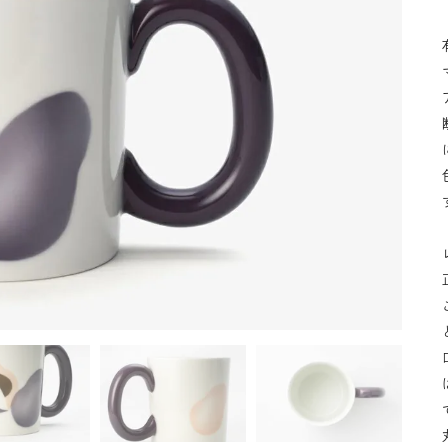
湯呑
飯碗
鉢
食卓小物
青磁
シンプル
花モチーフ
花器／インテリア
ボンボニエ