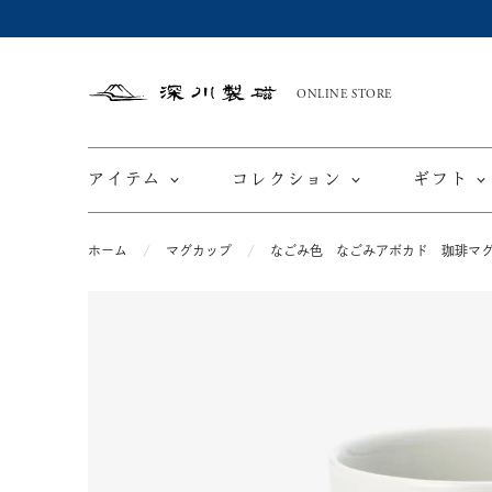
ONLINE STORE
深
川
製
磁
アイテム
コレクション
ギフト
ホーム
マグカップ
なごみ色 なごみアボカド 珈琲マ
限定商品
てと
皿
カップ ＆ ソーサー
ワインカップ
TEWAZ