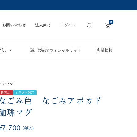
0
お問い合わせ
法人向け
ログイン
帯別
深川製磁オフィシャルサイト
店舗情報
引出物
手元供養
〜
1070650
節目の御祝
ペット骨壺
オツカレサマ、
新商品
eギフト対応
5,500円
以内
(税込)
ワタシ
なごみ色 なごみアボカド
eギフト
5,501円～11,000円
(税込)
珈琲マグ
11,001円～22,000円
(税込)
¥
7,700
税込
須／土瓶
22,001円～33,000円
(税込)
草花折枝白抜紋