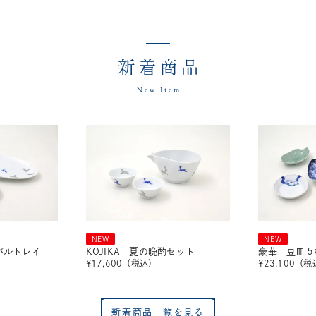
新着商品
New Item
NEW
NEW
ーバルトレイ
KOJIKA 夏の晩酌セット
豪華 豆皿５
¥
17,600
（税込）
¥
23,100
（税
新着商品一覧を見る