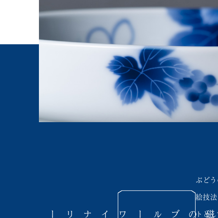
ぶどう
絵技法
ワイナリー
ブルー
深川製磁の
トとし