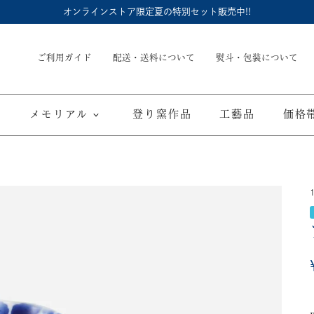
オンラインストア限定夏の特別セット販売中!!
ご利用ガイド
配送・送料について
熨斗・包装について
メモリアル
登り窯作品
工藝品
価格
内祝
御結婚御祝
長命壺 (骨壺)
季節商品
子供食器
御出産御祝
長寿の御祝
仏具
て
ブルーワイナリー
ブルーチャイナ
寿赤絵
取り皿
豆皿
海外へのお土産
弔事
カップ／ゴブレット
マグカップ
酒器
ポット／急
A
ARTE WAN
ARTE PLATE
富士山