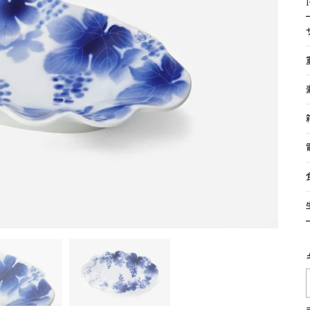
湯呑
飯碗
鉢
食卓小物
青磁
シンプル
花モチーフ
花器／インテリア
ボンボニエ