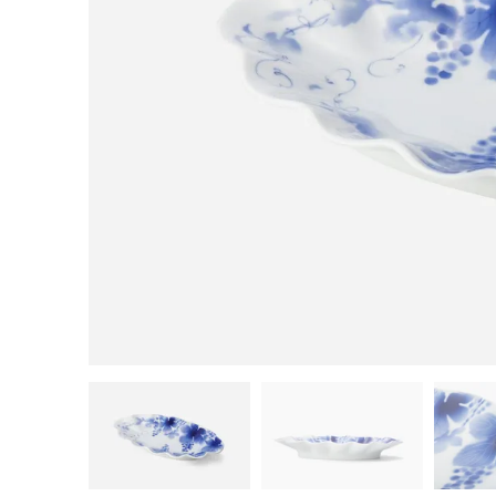
茶器揃い
丼
染付
蓋物