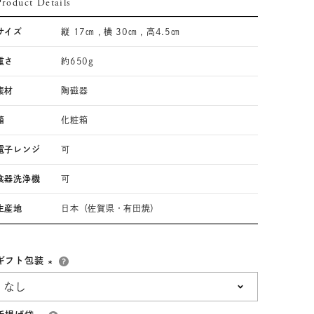
Product Details
33,001円～55,000円
(税込)
サイズ
縦 17㎝ , 横 30㎝ , 高4.5㎝
55,001円
以上
(税込)
重さ
約650g
素材
陶磁器
動物モチーフ
ール
箱
化粧箱
電子レンジ
可
食器洗浄機
可
生産地
日本（佐賀県・有田焼）
ギフト包装
(必
須)