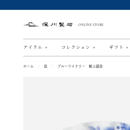
ONLINE STORE
深
川
製
磁
アイテム
コレクション
ギフト
ホーム
皿
ブルーワイナリー 献上盛皿
限定商品
てと
皿
カップ ＆ ソーサー
ワインカップ
TEWAZ