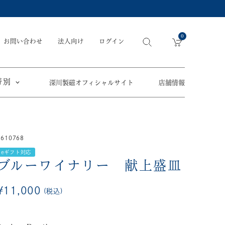
0
お問い合わせ
法人向け
ログイン
帯別
深川製磁オフィシャルサイト
店舗情報
引出物
手元供養
〜
1610768
節目の御祝
ペット骨壺
オツカレサマ、
eギフト対応
5,500円
以内
(税込)
ワタシ
ブルーワイナリー 献上盛皿
eギフト
5,501円～11,000円
(税込)
¥
11,000
税込
11,001円～22,000円
(税込)
須／土瓶
22,001円～33,000円
(税込)
草花折枝白抜紋