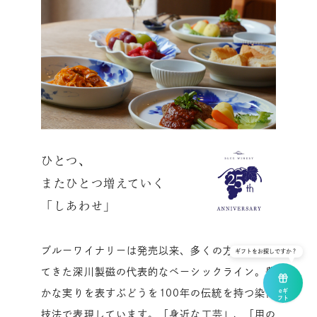
ひとつ、
またひとつ増えていく
「しあわせ」
ブルーワイナリーは発売以来、多くの方に愛され
ギフトをお探しですか？
てきた深川製磁の代表的なベーシックライン。豊
eギ
かな実りを表すぶどうを100年の伝統を持つ染付
フト
で
贈る
技法で表現しています。「身近な工芸」、「用の