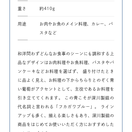
重さ
約410g
⽤途
お肉やお魚のメイン料理、カレー、パ
スタなど
和洋問わずどんなお食事のシーンにも調和する上
品なデザインはお肉料理やお魚料理、パスタやパ
ンケーキなどお料理を選ばず、
盛り付けたとき
に品よく見え、お料理の下からちらりとのぞく青
い葡萄がアクセントとして、主役であるお料理を
引き立ててくれます。
この青こそが深川製磁の
代名詞と言われる「フカガワブルー」。
ライン
アップも多く、揃える楽しさもあり、深川製磁の
商品をはじめてお使いいただく方におすすめした