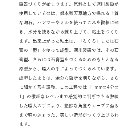
磁器づくりが始まります。原料として深川製磁が
使用しているのは、熊本県天草地方で採れる上質
な陶石。ハンマーやミルを使ってこれを微細に砕
き、水分を抜きながら練り上げて、粘土をつくり
ます。出来上がった粘土は、「ろくろ」または石
膏の「型」を使って成型。深川製磁では、その石
膏型、さらには石膏型をつくるためのもととなる
原型から、職人の手によってつくられています。
成型したあとは、余分な箇所を削りながら、さら
に細かく形を調整。この工程では「1mmの4分の
1」の微細なレベルまで感覚的に判断できる熟練
した職人の手により、絶妙な角度やカーブに至る
まで魂の込もった、美しい造形がつくり上げられ
ます。