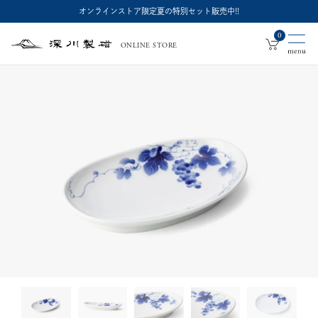
オンラインストア限定夏の特別セット販売中!!
0
ONLINE STORE
深
川
製
磁