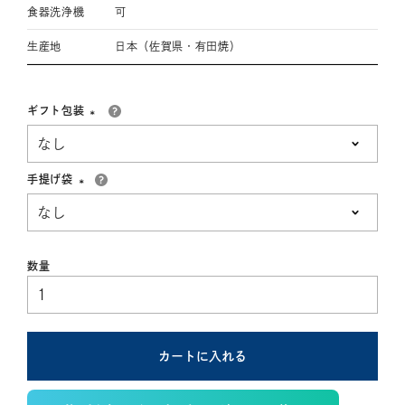
食器洗浄機
可
生産地
日本（佐賀県・有田焼）
ギフト包装
(必
須)
手提げ袋
(必
須)
カートに入れる