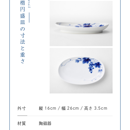
Detail
楕円盛皿の寸法と重さ
外寸
縦 16cm / 幅 26cm / ⾼さ 3.5cm
材質
陶磁器