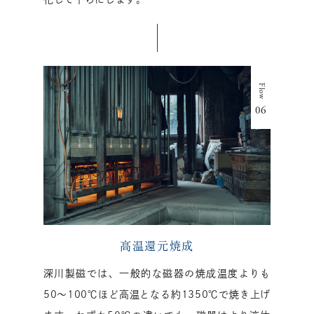
高温還元焼成
深川製磁では、一般的な磁器の焼成温度よりも
50〜100℃ほど高温となる約1350℃で焼き上げ