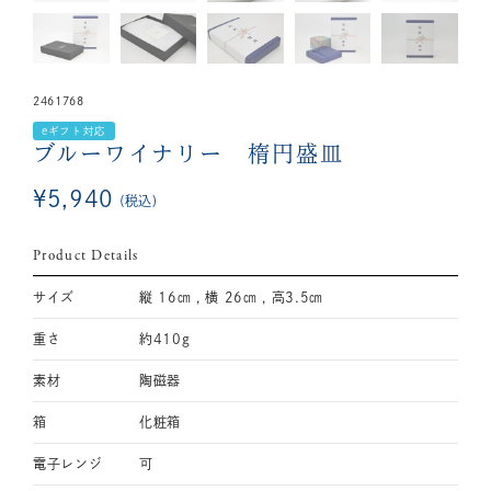
2461768
eギフト対応
ブルーワイナリー 楕円盛皿
¥
5,940
税込
Product Details
サイズ
縦 16㎝ , 横 26㎝ , 高3.5㎝
重さ
約410g
素材
陶磁器
箱
化粧箱
電子レンジ
可