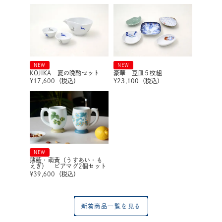
NEW
NEW
KOJIKA 夏の晩酌セット
豪華 豆皿５枚組
¥
17,600
（税込）
¥
23,100
（税込）
NEW
薄藍・萌黄（うすあい・も
えぎ） ビアマグ2個セット
¥
39,600
（税込）
新着商品一覧を見る