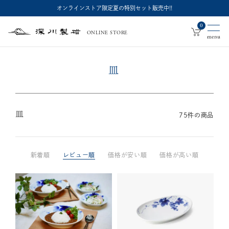
オンラインストア限定夏の特別セット販売中!!
0
ONLINE STORE
深
川
製
磁
皿
皿
75
件の商品
新着順
レビュー順
価格が安い順
価格が高い順