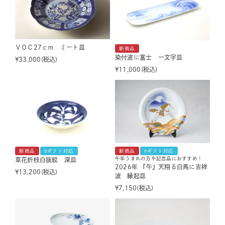
ＶＯＣ27ｃｍ ミート皿
新商品
染付波に富士 一文字皿
¥
33,000
税込
¥
11,000
税込
新商品
eギフト対応
新商品
eギフト対応
午年うまれの方や記念品におすすめ！
草花折枝白抜紋 深皿
2026年 『午』天翔る白馬に吉祥
¥
13,200
税込
波 縁起皿
¥
7,150
税込