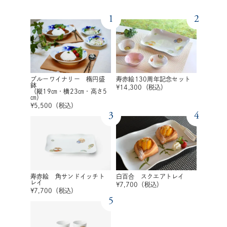
1
2
ブルーワイナリー 楕円盛
寿赤絵130周年記念セット
鉢
¥
14,300
（税込）
（縦19㎝・横23㎝・高さ5
㎝）
¥
5,500
（税込）
3
4
寿赤絵 角サンドイッチト
白百合 スクエアトレイ
レイ
¥
7,700
（税込）
¥
7,700
（税込）
5