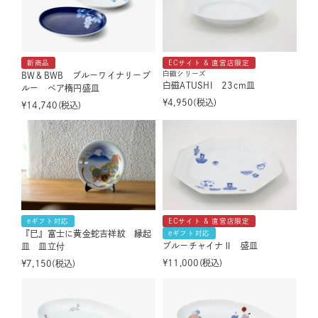
新商品
ECサイト & 直営店限定
白磁シリーズ
BW＆BWB ブルーワイナリーブ
白磁ATUSHI 23cm皿
ルー ペア楕円盛皿
¥
4,950
税込
¥
14,740
税込
eギフト対応
ECサイト & 直営店限定
『巳』富士に黄金蛇吉祥紋 縁起
eギフト対応
ブルーチャイナⅡ 盛皿
皿 皿立付
¥
11,000
税込
¥
7,150
税込