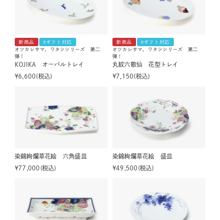
新商品
eギフト対応
新商品
eギフト対応
オツカレサマ、ワタシシリーズ 第二
オツカレサマ、ワタシシリーズ 第二
弾！
弾！
KOJIKA オーバルトレイ
丸紋六歌仙 花型トレイ
¥
6,600
税込
¥
7,150
税込
染錦絢爛草花絵 六角盛皿
染錦絢爛草花絵 盛皿
¥
77,000
税込
¥
49,500
税込