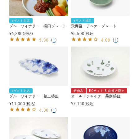
eギフト対応
eギフト対応
ブルーワイナリー 楕円プレート
飛青磁 アルテ・プレート
¥
6,380
税込
¥
5,500
税込
5.00
（
1
）
4.00
（
1
）
eギフト対応
新商品
ECサイト & 直営店限定
ブルーワイナリー 献上盛皿
オールドチャイナ 菊割盛皿
¥
11,000
税込
¥
7,150
税込
4.00
（
1
）