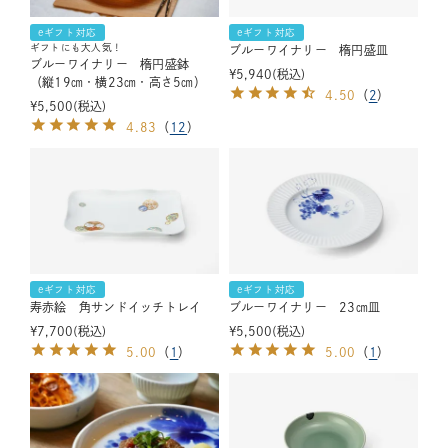
eギフト対応
eギフト対応
ギフトにも大人気！
ブルーワイナリー 楕円盛皿
ブルーワイナリー 楕円盛鉢
¥
5,940
税込
（縦19㎝・横23㎝・高さ5㎝）
4.50
（
2
）
¥
5,500
税込
4.83
（
12
）
eギフト対応
eギフト対応
寿赤絵 角サンドイッチトレイ
ブルーワイナリー 23㎝皿
¥
7,700
税込
¥
5,500
税込
5.00
（
1
）
5.00
（
1
）