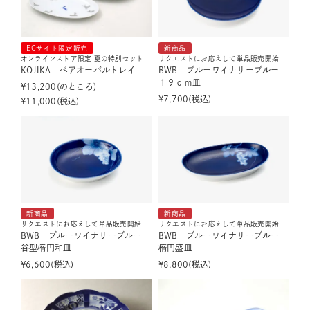
ECサイト限定販売
新商品
オンラインストア限定 夏の特別セット
リクエストにお応えして単品販売開始
KOJIKA ペアオーバルトレイ
BWB ブルーワイナリーブルー
１９ｃｍ皿
¥
13,200
のところ
¥
7,700
税込
¥
11,000
税込
新商品
新商品
リクエストにお応えして単品販売開始
リクエストにお応えして単品販売開始
BWB ブルーワイナリーブルー
BWB ブルーワイナリーブルー
谷型楕円和皿
楕円盛皿
¥
6,600
税込
¥
8,800
税込