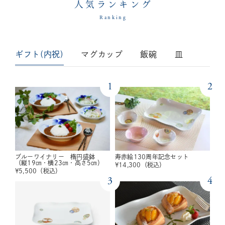
人気ランキング
Ranking
ギフト(内祝)
マグカップ
飯碗
皿
1
2
ブルーワイナリー 楕円盛鉢
寿赤絵130周年記念セット
（縦19㎝・横23㎝・高さ5㎝）
¥
14,300
（税込）
¥
5,500
（税込）
3
4