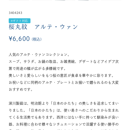
3404243
eギフト対応
桜丸紋 アルテ・ウァン
¥
6,600
税込
人気のアルテ・ウァンコレクション。
スープ、サラダ、お鍋の取皿、お雑煮碗、デザートなどアイデア次
第で用途の幅が広がる多様碗です。
美しいさと愛らしいをもつ桜の意匠が食卓を華やかに彩ります。
お祝いなどに同柄のアルテ・プレートとお揃いで贈られるのも大変
おすすめです。
深川製磁は、明治期より「日本のかたち」の美しさを追求してまい
りました。「日本のかたち」は、使い易さへのこだわりから生まれ
てくる生活美でもあります。西洋にはない手に持って馴染みが良い
器、お料理に合わせ様々なシチュエーションで活躍する使い勝手の