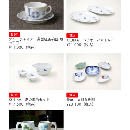
NEW
NEW
ブルーチャイナ 菊割紅茶碗皿(取
KOJIKA ペアオーバルトレイ
っ手赤)
¥
11,000
（税込）
¥
11,000
（税込）
NEW
NEW
KOJIKA 夏の晩酌セット
豪華 豆皿５枚組
¥
17,600
（税込）
¥
23,100
（税込）