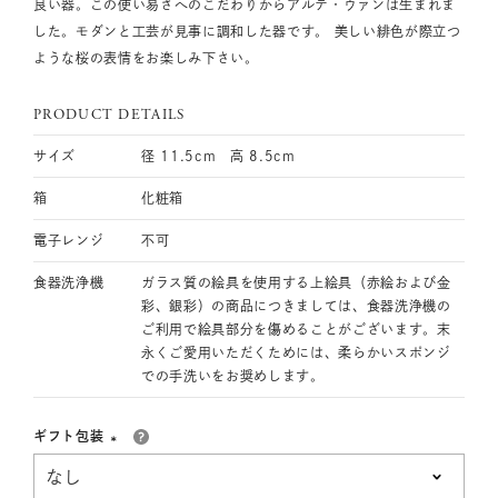
良い器。この使い易さへのこだわりからアルテ・ウァンは生まれま
した。モダンと工芸が見事に調和した器です。 美しい緋色が際立つ
ような桜の表情をお楽しみ下さい。
PRODUCT DETAILS
サイズ
径 11.5cm 高 8.5cm
箱
化粧箱
電子レンジ
不可
食器洗浄機
ガラス質の絵具を使用する上絵具（赤絵および金
彩、銀彩）の商品につきましては、食器洗浄機の
ご利用で絵具部分を傷めることがございます。末
永くご愛用いただくためには、柔らかいスポンジ
での手洗いをお奨めします。
ギフト包装
(必
須)