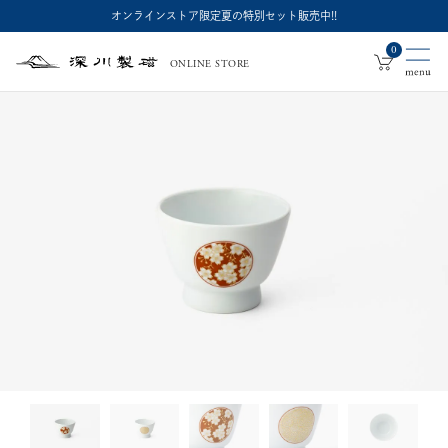
オンラインストア限定夏の特別セット販売中!!
0
ONLINE STORE
深
川
製
磁