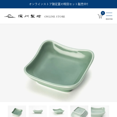
オンラインストア限定夏の特別セット販売中!!
0
ONLINE STORE
深
川
製
磁