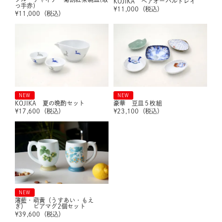
KOJIKA ペアオーバルトレイ
っ手赤)
¥
11,000
（税込）
¥
11,000
（税込）
NEW
NEW
KOJIKA 夏の晩酌セット
豪華 豆皿５枚組
¥
17,600
（税込）
¥
23,100
（税込）
NEW
薄藍・萌黄（うすあい・もえ
ぎ） ビアマグ2個セット
¥
39,600
（税込）