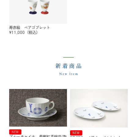
寿赤絵 ペアゴブレット
¥
11,000
（税込）
新着商品
New Item
NEW
NEW
ブルーチャイナ 菊割紅茶碗皿(取