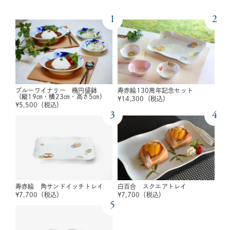
1
2
ブルーワイナリー 楕円盛鉢
寿赤絵130周年記念セット
（縦19㎝・横23㎝・高さ5㎝）
¥
14,300
（税込）
¥
5,500
（税込）
3
4
寿赤絵 角サンドイッチトレイ
白百合 スクエアトレイ
¥
7,700
（税込）
¥
7,700
（税込）
5