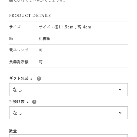
揃えられてはいかがでしょうか。
PRODUCT DETAILS
サイズ
サイズ：径11.5cm , 高 4cm
箱
化粧箱
電子レンジ
可
食器洗浄機
可
ギフト包装
(必
須)
手提げ袋
(必
須)