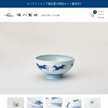
オンラインストア限定夏の特別セット販売中!!
0
ONLINE STORE
深
川
製
磁