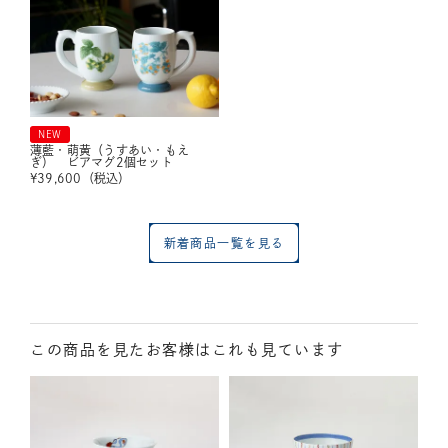
NEW
薄藍・萌黄（うすあい・もえ
ぎ） ビアマグ2個セット
¥
39,600
（税込）
新着商品一覧を見る
この商品を見たお客様はこれも見ています