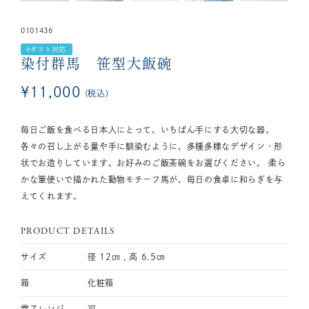
0101436
eギフト対応
染付群馬 笹型大飯碗
¥
11,000
税込
毎日ご飯を食べる日本人にとって、いちばん手にする大切な器。
各々の召し上がる量や手に馴染むように、多種多様なデザイン・形
状でお造りしています。お好みのご飯茶碗をお選びください。 柔ら
かな筆使いで描かれた動物モチーフ馬が、毎日の食卓に和らぎを与
えてくれます。
PRODUCT DETAILS
サイズ
径 12㎝ , 高 6.5㎝
箱
化粧箱
電子レンジ
可