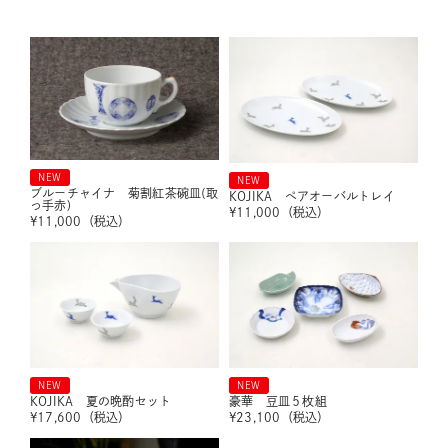
NEW
NEW
ブルーチャイナ 菊割紅茶碗皿(取
KOJIKA ペアオーバルトレイ
っ手赤)
¥
11,000
（税込）
¥
11,000
（税込）
NEW
NEW
KOJIKA 夏の晩酌セット
豪華 豆皿５枚組
¥
17,600
（税込）
¥
23,100
（税込）