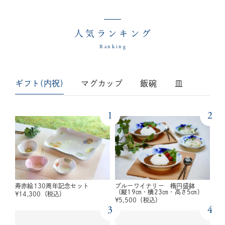
人気ランキング
Ranking
ギフト(内祝)
マグカップ
飯碗
皿
1
2
寿赤絵130周年記念セット
ブルーワイナリー 楕円盛鉢
（縦19㎝・横23㎝・高さ5㎝）
¥
14,300
（税込）
¥
5,500
（税込）
3
4