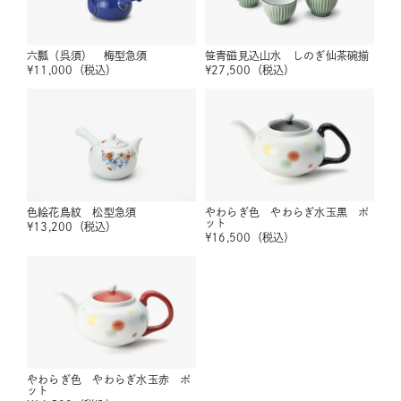
六瓢（呉須） 梅型急須
笹青磁見込山水 しのぎ仙茶碗揃
¥
11,000
（税込）
¥
27,500
（税込）
色絵花鳥紋 松型急須
やわらぎ色 やわらぎ水玉黒 ポ
ット
¥
13,200
（税込）
¥
16,500
（税込）
やわらぎ色 やわらぎ水玉赤 ポ
ット