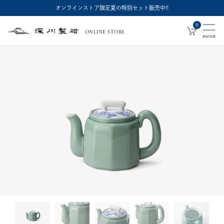
オンラインストア限定夏の特別セット販売中!!
0
ONLINE STORE
深
川
製
磁