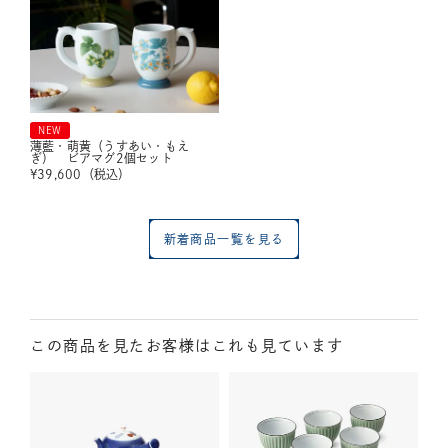
NEW
薄藍・萌黄（うすあい・もえ
ぎ） ビアマグ2個セット
¥
39,600
（税込）
新着商品一覧を見る
この商品を見たお客様はこれも見ています