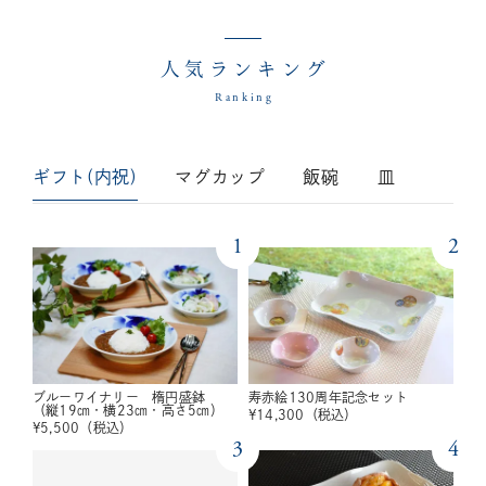
人気ランキング
Ranking
ギフト(内祝)
マグカップ
飯碗
皿
1
2
ブルーワイナリー 楕円盛鉢
寿赤絵130周年記念セット
（縦19㎝・横23㎝・高さ5㎝）
¥
14,300
（税込）
¥
5,500
（税込）
3
4