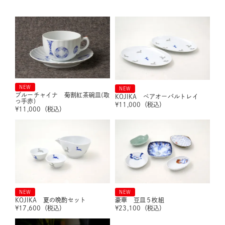
NEW
NEW
ブルーチャイナ 菊割紅茶碗皿(取
KOJIKA ペアオーバルトレイ
っ手赤)
¥
11,000
（税込）
¥
11,000
（税込）
NEW
NEW
KOJIKA 夏の晩酌セット
豪華 豆皿５枚組
¥
17,600
（税込）
¥
23,100
（税込）