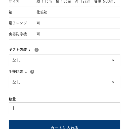
サイズ
縦 11cm 横 18cm 高 12cm 容量 600ml
箱
化粧箱
電子レンジ
可
食器洗浄機
可
ギフト包装
(必
須)
手提げ袋
(必
須)
カートに入れる